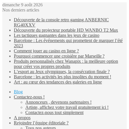
dimanche 9 août 2026
Nos derniers articles
Découverte de la console retro gaming ANBERNIC
RG40XXV
Découverte du projecteur portable HD WANBO T2 Max
Les tactiques gagnantes dans les jeux de casino
Barcelone : Les événements qui promettent de marquer l’été
2023
Comment jouer au casino en ligne ?
Pourquoi commencer une croisière par Marseille ?
Produits personnalisés chez Wanapix : la meilleure option
pour créer vos propres produits
L’esport au Jeux olympiques, la consécration finale ?
Barcelone : les activités les plus insolites du moment !
Art : au cœur des tendances des galeries en ligne
Blog
Contactez-nous !
Annonceurs , devenons partenaires !
Artiste, affichez votre travail gratuitement ici !
Contactez-nous tout simplement
A propos
Rejoindre l’équipe éditoriale ?
Tous nos auteurs