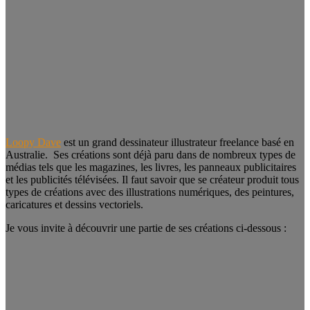
Loopy Dave
est un grand dessinateur illustrateur freelance basé en
Australie. Ses créations sont déjà paru dans de nombreux types de
médias tels que les magazines, les livres, les panneaux publicitaires
et les publicités télévisées. Il faut savoir que se créateur produit tous
types de créations avec des illustrations numériques, des peintures,
caricatures et dessins vectoriels.
Je vous invite à découvrir une partie de ses créations ci-dessous :