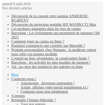
samedi 8 août 2026
Nos derniers articles
Découverte de la console retro gaming ANBERNIC
RG40XXV
Découverte du projecteur portable HD WANBO T2 Max
Les tactiques gagnantes dans les jeux de casino
Barcelone : Les événements qui promettent de marquer l’été
2023
Comment jouer au casino en ligne ?
Pourquoi commencer une croisière par Marseille ?
Produits personnalisés chez Wanapix : la meilleure option
pour créer vos propres produits
L’esport au Jeux olympiques, la consécration finale ?
Barcelone : les activités les plus insolites du moment !
Art : au cœur des tendances des galeries en ligne
Blog
Contactez-nous !
Annonceurs , devenons partenaires !
Artiste, affichez votre travail gratuitement ici !
Contactez-nous tout simplement
A propos
Rejoindre l’équipe éditoriale ?
Tous nos auteurs