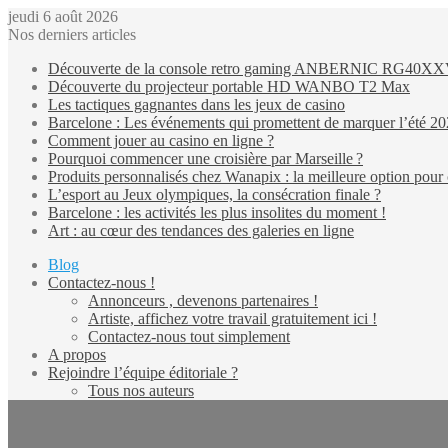
jeudi 6 août 2026
Nos derniers articles
Découverte de la console retro gaming ANBERNIC RG40X
Découverte du projecteur portable HD WANBO T2 Max
Les tactiques gagnantes dans les jeux de casino
Barcelone : Les événements qui promettent de marquer l’été 2
Comment jouer au casino en ligne ?
Pourquoi commencer une croisière par Marseille ?
Produits personnalisés chez Wanapix : la meilleure option pour 
L’esport au Jeux olympiques, la consécration finale ?
Barcelone : les activités les plus insolites du moment !
Art : au cœur des tendances des galeries en ligne
Blog
Contactez-nous !
Annonceurs , devenons partenaires !
Artiste, affichez votre travail gratuitement ici !
Contactez-nous tout simplement
A propos
Rejoindre l’équipe éditoriale ?
Tous nos auteurs