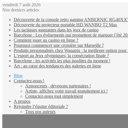
vendredi 7 août 2026
Nos derniers articles
Découverte de la console retro gaming ANBERNIC RG40X
Découverte du projecteur portable HD WANBO T2 Max
Les tactiques gagnantes dans les jeux de casino
Barcelone : Les événements qui promettent de marquer l’été 2
Comment jouer au casino en ligne ?
Pourquoi commencer une croisière par Marseille ?
Produits personnalisés chez Wanapix : la meilleure option pour 
L’esport au Jeux olympiques, la consécration finale ?
Barcelone : les activités les plus insolites du moment !
Art : au cœur des tendances des galeries en ligne
Blog
Contactez-nous !
Annonceurs , devenons partenaires !
Artiste, affichez votre travail gratuitement ici !
Contactez-nous tout simplement
A propos
Rejoindre l’équipe éditoriale ?
Tous nos auteurs