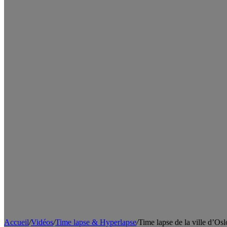
Accueil
/
Vidéos
/
Time lapse & Hyperlapse
/
Time lapse de la ville d’Os