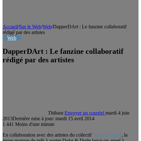
Accueil
/
Sur le Web
/
Web
/
DapperDArt : Le fanzine collaboratif
rédigé par des artistes
Web
DapperDArt : Le fanzine collaboratif
rédigé par des artistes
Thibaut
Envoyer un courriel
mardi 4 juin
2013
Dernière mise à jour: mardi 15 avril 2014
1
441
Moins d'une minute
En collaboration avec des artistes du collectif
9ème Concept
, la
jeune marque de prêt-à-porter Duke & Dude lance un appel à