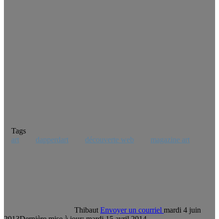
Tags
art
dapperdart
découverte web
magazine art
Thibaut
Envoyer un courriel
mardi 4 juin
2013
Dernière mise à jour: mardi 15 avril 2014