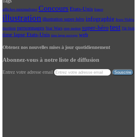
Tags
Concours
Etats-Unis
affiches minimalistes
france
illustration
infographie
illustration super-héro
Jeux-Vidéo
test
super-héro
personnages
motion
Star Wars
Tilt Shift
stop motion
time lapse Etats-Unis
web
time lapse norvege
Obtenez nos nouvelles mises à jour quotidiennement
Abonnez-vous à notre liste de diffusion
Entrez votre adresse email