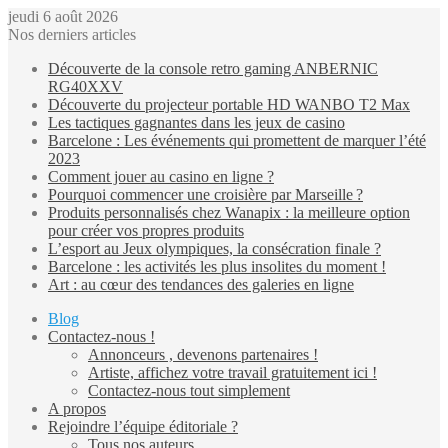
jeudi 6 août 2026
Nos derniers articles
Découverte de la console retro gaming ANBERNIC
RG40XXV
Découverte du projecteur portable HD WANBO T2 Max
Les tactiques gagnantes dans les jeux de casino
Barcelone : Les événements qui promettent de marquer l’été
2023
Comment jouer au casino en ligne ?
Pourquoi commencer une croisière par Marseille ?
Produits personnalisés chez Wanapix : la meilleure option
pour créer vos propres produits
L’esport au Jeux olympiques, la consécration finale ?
Barcelone : les activités les plus insolites du moment !
Art : au cœur des tendances des galeries en ligne
Blog
Contactez-nous !
Annonceurs , devenons partenaires !
Artiste, affichez votre travail gratuitement ici !
Contactez-nous tout simplement
A propos
Rejoindre l’équipe éditoriale ?
Tous nos auteurs