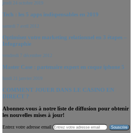
jeudi 24 octobre 2019
Tech : les 5 apps indispensables en 2019
samedi 7 avril 2012
Optimisez votre marketing relationnel en 3 étapes –
Infographie
vendredi 7 décembre 2012
Master Case : partenaire expert en coque iphone 5
lundi 21 janvier 2019
COMMENT JOUER DANS LE CASINO EN
DIRECT ?
Abonnez-vous à notre liste de diffusion pour obtenir
les nouvelles mises à jour!
Entrez votre adresse email