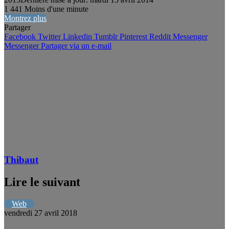
1
441
Moins d'une minute
Montrez plus
Partager
Facebook
Twitter
Linkedin
Tumblr
Pinterest
Reddit
Messenger
Messenger
Partager via un e-mail
Thibaut
Lire le suivant
Web
vendredi 27 avril 2018