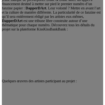
financement destiné à mettre sur pied le premier numéro d’un
fanzine papier :
DapperDArt
. Leur volonté ? Mettre en avant l’art
et la culture de manière différente. La particularité de ce fanzine est
qu’il sera entièrement rédigé par les artistes eux-mêmes,
DapperDArt
est une tribune libre construite autour d’une
thématique pour chaque numéro. Découvrez tous les détails du
projet sur la plateforme KissKissBankBank :
Quelques œuvres des artistes participant au projet :