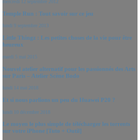
mercredi 12 septembre 2012
Temple Run : Tout savoir sur ce jeu
lundi 9 septembre 2013
Little Thingz : Les petites choses de la vie pour être
heureux
mardi 5 mai 2015
Nouvel atelier alternatif pour les passionnés des Arts
sur Paris – Atelier Scène Bodo
lundi 14 mai 2018
Et si nous parlions un peu du Huawei P20 ?
lundi 10 décembre 2018
Le moyen le plus simple de télécharger les torrents
sur votre iPhone [Tuto + Outil]