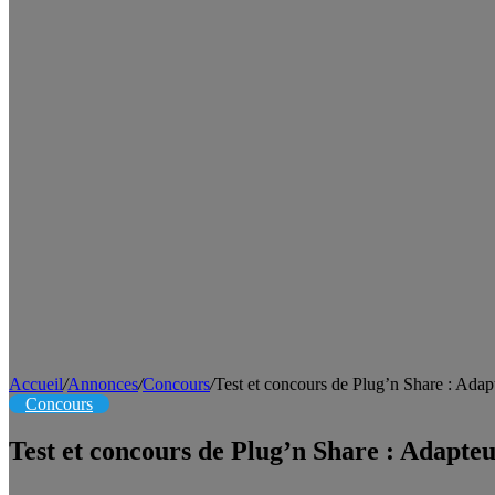
Accueil
/
Annonces
/
Concours
/
Test et concours de Plug’n Share : Ada
Concours
Test et concours de Plug’n Share : Adapt