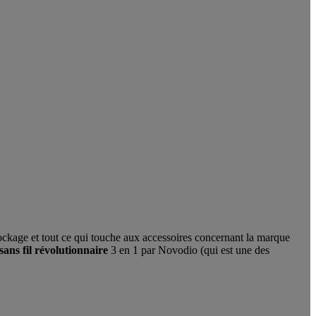
ockage et tout ce qui touche aux accessoires concernant la marque
ans fil révolutionnaire
3 en 1 par Novodio (qui est une des