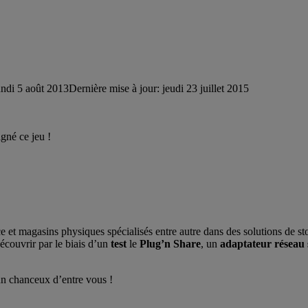
undi 5 août 2013
Dernière mise à jour: jeudi 23 juillet 2015
agné ce jeu !
 et magasins physiques spécialisés entre autre dans des solutions de st
écouvrir par le biais d’un
test
le
Plug’n Share
, un
adaptateur réseau s
n chanceux d’entre vous !