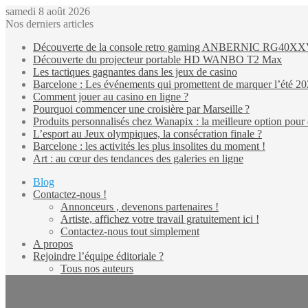
samedi 8 août 2026
Nos derniers articles
Découverte de la console retro gaming ANBERNIC RG40X
Découverte du projecteur portable HD WANBO T2 Max
Les tactiques gagnantes dans les jeux de casino
Barcelone : Les événements qui promettent de marquer l’été 2
Comment jouer au casino en ligne ?
Pourquoi commencer une croisière par Marseille ?
Produits personnalisés chez Wanapix : la meilleure option pour 
L’esport au Jeux olympiques, la consécration finale ?
Barcelone : les activités les plus insolites du moment !
Art : au cœur des tendances des galeries en ligne
Blog
Contactez-nous !
Annonceurs , devenons partenaires !
Artiste, affichez votre travail gratuitement ici !
Contactez-nous tout simplement
A propos
Rejoindre l’équipe éditoriale ?
Tous nos auteurs