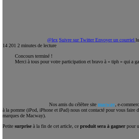
@lex
Suivre sur Twitter
Envoyer un courriel
l
14
201
2 minutes de lecture
Concours terminé !
Merci à tous pour votre participation et bravo à « tiph » qui a g
Nos amis du célèbre site
macway
, e-commerce
à la pomme (iPod, iPhone et iPad) nous ont contacté pour vous faire d
marques de Macway).
Petite
surprise
à la fin de cet article, ce
produit sera à gagner
pour u