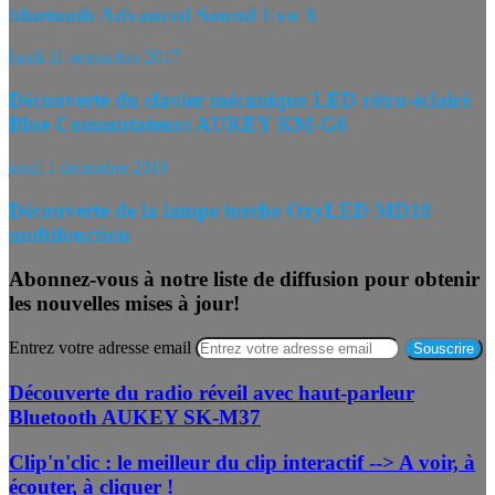
bluetooth Advanced Sound Evo X
lundi 11 septembre 2017
Découverte du clavier mécanique LED rétro-éclairé
Blue Commutateurs AUKEY KM-G6
jeudi 1 décembre 2016
Découverte de la lampe torche OxyLED MD10
multifonction
Abonnez-vous à notre liste de diffusion pour obtenir
les nouvelles mises à jour!
Entrez votre adresse email
Découverte du radio réveil avec haut-parleur
Bluetooth AUKEY SK-M37
Clip'n'clic : le meilleur du clip interactif --> A voir, à
écouter, à cliquer !