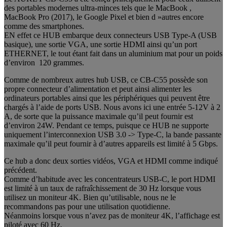
des portables modernes ultra-minces tels que le MacBook ,
MacBook Pro (2017), le Google Pixel et bien d »autres encore
comme des smartphones.
EN effet ce HUB embarque deux connecteurs USB Type-A (USB
basique), une sortie VGA, une sortie HDMI ainsi qu’un port
ETHERNET, le tout étant fait dans un aluminium mat pour un poids
d’environ 120 grammes.
Comme de nombreux autres hub USB, ce CB-C55 possède son
propre connecteur d’alimentation et peut ainsi alimenter les
ordinateurs portables ainsi que les périphériques qui peuvent être
chargés à l’aide de ports USB. Nous avons ici une entrée 5-12V à 2
A, de sorte que la puissance maximale qu’il peut fournir est
d’environ 24W. Pendant ce temps, puisque ce HUB ne supporte
uniquement l’interconnexion USB 3.0 -> Type-C, la bande passante
maximale qu’il peut fournir à d’autres appareils est limité à 5 Gbps.
Ce hub a donc deux sorties vidéos, VGA et HDMI comme indiqué
précédent.
Comme d’habitude avec les concentrateurs USB-C, le port HDMI
est limité à un taux de rafraîchissement de 30 Hz lorsque vous
utilisez un moniteur 4K. Bien qu’utilisable, nous ne le
recommandons pas pour une utilisation quotidienne.
Néanmoins lorsque vous n’avez pas de moniteur 4K, l’affichage est
piloté avec 60 Hz.