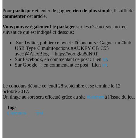
Pour
participer
et tenter de gagner,
rien de plus simple
, il suffit de
commenter
cet article.
Vous pouvez également le partager
sur les réseaux sociaux en
suivant ce qui est indiqué ci-dessous:
Sur Twitter, publier ce tweet : #Concours : Gagner un #hub
USB Type-C multifonctions #AUKEY CB-C55
avec @AlexBlog_ : https://goo.gl/u8dN9T
Sur Facebook, en commentant ce post : Lien
ici
.
Sur Google +, en commentant ce post : Lien
ici
.
Le concours débute ce jeudi 28 septembre et se termine le 12
octobre 2017.
Un tirage au sort sera effectué grâce au site
Random
à l’issue du jeu.
Tags
Concours
test