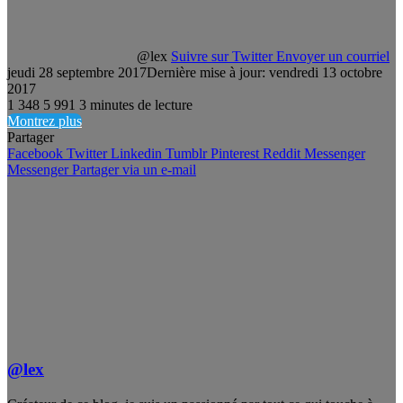
@lex
Suivre sur Twitter
Envoyer un courriel
jeudi 28 septembre 2017
Dernière mise à jour: vendredi 13 octobre
2017
1 348
5 991
3 minutes de lecture
Montrez plus
Partager
Facebook
Twitter
Linkedin
Tumblr
Pinterest
Reddit
Messenger
Messenger
Partager via un e-mail
@lex