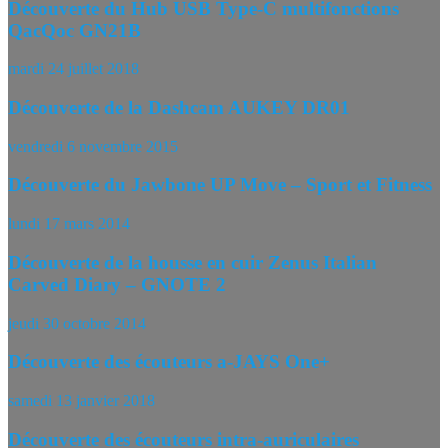
Découverte du Hub USB Type-C multifonctions
QacQoc GN21B
mardi 24 juillet 2018
Découverte de la Dashcam AUKEY DR01
vendredi 6 novembre 2015
Découverte du Jawbone UP Move – Sport et Fitness
lundi 17 mars 2014
Découverte de la housse en cuir Zenus Italian
Carved Diary – GNOTE 2
jeudi 30 octobre 2014
Découverte des écouteurs a-JAYS One+
samedi 13 janvier 2018
Découverte des écouteurs intra-auriculaires