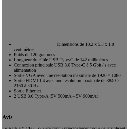
Dimensions de 10.2 x 5.8 x 1.8
centimètres
Poids de 120 grammes
Longueur du câble USB Type-C de 142 millimètres
Connexion principale USB 3.0 Type-C à 5 Gbit / s avec
alimentation
Sortie VGA avec une résolution maximale de 1920 × 1080
Sortie HDMI 1.4 avec une résolution maximale de 3840 ×
2160 à 30 Hz
Sortie Ethernet
2 USB 3.0 Type-A (5V 500mA – 5V 900mA)
Avis
Le AUKEY CB-C55 a été conçu principalement pour ceux utilisent