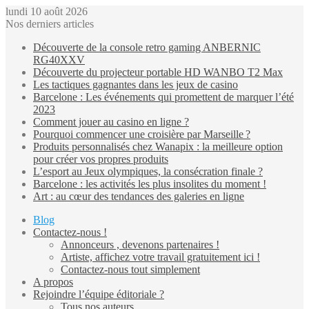
lundi 10 août 2026
Nos derniers articles
Découverte de la console retro gaming ANBERNIC
RG40XXV
Découverte du projecteur portable HD WANBO T2 Max
Les tactiques gagnantes dans les jeux de casino
Barcelone : Les événements qui promettent de marquer l’été
2023
Comment jouer au casino en ligne ?
Pourquoi commencer une croisière par Marseille ?
Produits personnalisés chez Wanapix : la meilleure option
pour créer vos propres produits
L’esport au Jeux olympiques, la consécration finale ?
Barcelone : les activités les plus insolites du moment !
Art : au cœur des tendances des galeries en ligne
Blog
Contactez-nous !
Annonceurs , devenons partenaires !
Artiste, affichez votre travail gratuitement ici !
Contactez-nous tout simplement
A propos
Rejoindre l’équipe éditoriale ?
Tous nos auteurs