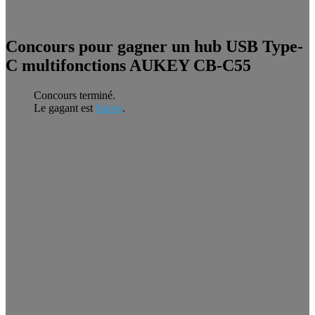
Concours pour gagner un hub USB Type-
C multifonctions AUKEY CB-C55
Concours terminé.
Le gagant est
Istavn
.