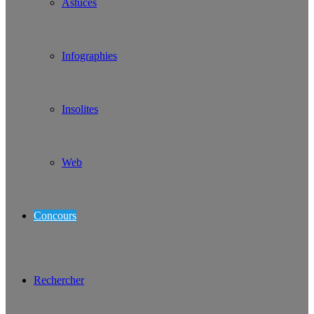
Astuces
Infographies
Insolites
Web
Concours
Rechercher