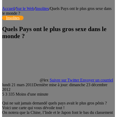
Accueil
/
Sur le Web
/
Insolites
/
Quels Pays ont le plus gros sexe dans
le monde ?
Insolites
Quels Pays ont le plus gros sexe dans le
monde ?
@lex
Suivre sur Twitter
Envoyer un courriel
lundi 21 mars 2011
Dernière mise à jour: dimanche 23 décembre
2012
5
3 335
Moins d'une minute
Qui ne sait jamais demandé quels pays avait le plus gros pénis ?
Voici une carte qui vous dévoile tout !
On notera que la Chine, l’Inde et le Japon font le bas du classement