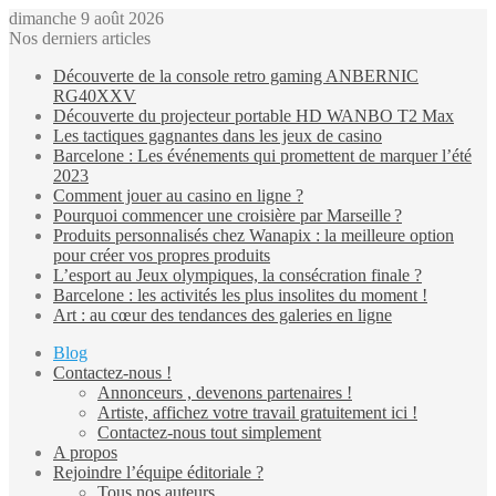
dimanche 9 août 2026
Nos derniers articles
Découverte de la console retro gaming ANBERNIC
RG40XXV
Découverte du projecteur portable HD WANBO T2 Max
Les tactiques gagnantes dans les jeux de casino
Barcelone : Les événements qui promettent de marquer l’été
2023
Comment jouer au casino en ligne ?
Pourquoi commencer une croisière par Marseille ?
Produits personnalisés chez Wanapix : la meilleure option
pour créer vos propres produits
L’esport au Jeux olympiques, la consécration finale ?
Barcelone : les activités les plus insolites du moment !
Art : au cœur des tendances des galeries en ligne
Blog
Contactez-nous !
Annonceurs , devenons partenaires !
Artiste, affichez votre travail gratuitement ici !
Contactez-nous tout simplement
A propos
Rejoindre l’équipe éditoriale ?
Tous nos auteurs