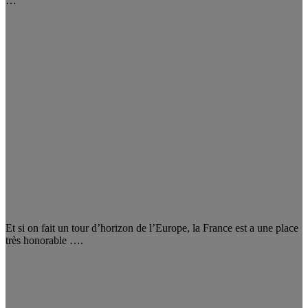
…
Et si on fait un tour d’horizon de l’Europe, la France est a une place
très honorable ….