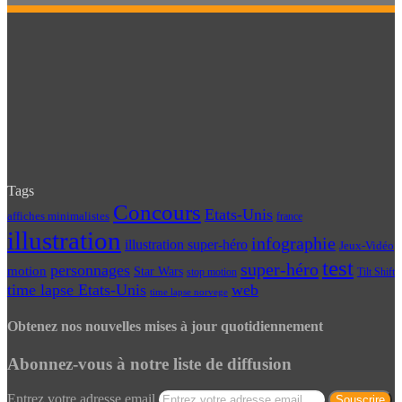
Tags
Concours
Etats-Unis
affiches minimalistes
france
illustration
infographie
illustration super-héro
Jeux-Vidéo
test
super-héro
personnages
motion
Star Wars
Tilt Shift
stop motion
time lapse Etats-Unis
web
time lapse norvege
Obtenez nos nouvelles mises à jour quotidiennement
Abonnez-vous à notre liste de diffusion
Entrez votre adresse email