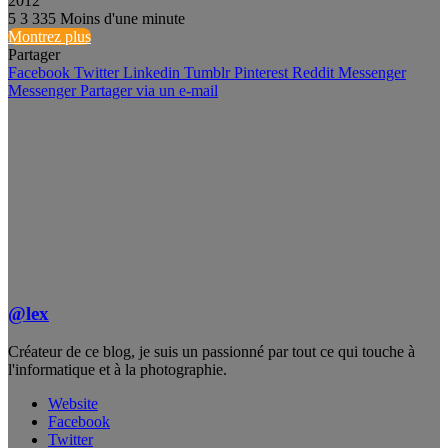
2012
5
3 335
Moins d'une minute
Montrez plus
Partager
Facebook
Twitter
Linkedin
Tumblr
Pinterest
Reddit
Messenger
Messenger
Partager via un e-mail
@lex
Créateur de ce blog, je suis un passionné par tout ce qui touche à
l'informatique et à la photographie.
Website
Facebook
Twitter