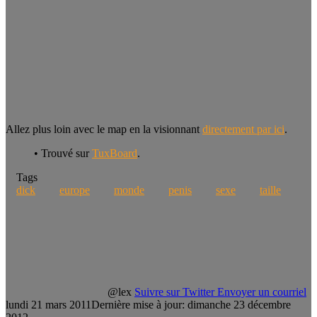
Allez plus loin avec le map en la visionnant
directement par ici
.
• Trouvé sur
TuxBoard
.
Tags
dick
europe
monde
penis
sexe
taille
@lex
Suivre sur Twitter
Envoyer un courriel
lundi 21 mars 2011
Dernière mise à jour: dimanche 23 décembre