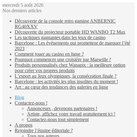
mercredi 5 août 2026
Nos derniers articles
Découverte de la console retro gaming ANBERNIC
RG40XXV
Découverte du projecteur portable HD WANBO T2 Max
Les tactiques gagnantes dans les jeux de casino
Barcelone : Les événements qui promettent de marquer l’été
2023
Comment jouer au casino en ligne ?
Pourquoi commencer une croisière par Marseille ?
Produits personnalisés chez Wanapix : la meilleure option
pour créer vos propres produits
L’esport au Jeux olympiques, la consécration finale ?
Barcelone : les activités les plus insolites du moment !
Art : au cœur des tendances des galeries en ligne
Blog
Contactez-nous !
Annonceurs , devenons partenaires !
Artiste, affichez votre travail gratuitement ici !
Contactez-nous tout simplement
A propos
Rejoindre l’équipe éditoriale ?
Tous nos auteurs