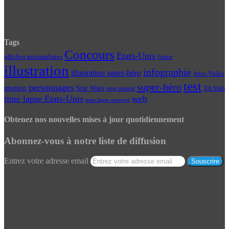
Tags
Concours
Etats-Unis
affiches minimalistes
france
illustration
infographie
illustration super-héro
Jeux-Vidéo
test
super-héro
personnages
motion
Star Wars
Tilt Shift
stop motion
time lapse Etats-Unis
web
time lapse norvege
Obtenez nos nouvelles mises à jour quotidiennement
Abonnez-vous à notre liste de diffusion
Entrez votre adresse email