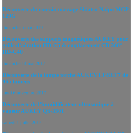
Découverte du coussin massage Shiatsu Naipo MGP-
129G
dimanche 5 mai 2019
Découverte des supports magnétiques AUKEY pour
grille d’aération HD-C5 & emplacement CD 360°
HD-C40
dimanche 14 mai 2017
Découverte de la lampe torche AUKEY LT-SET7 de
965 lumens
lundi 6 novembre 2017
Découverte de l’humidificateur ultrasonique à
vapeur AUKEY QS-3501
samedi 1 juillet 2017