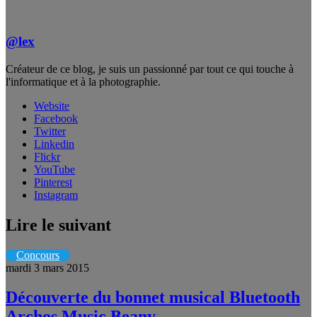
@lex
Créateur de ce blog, je suis un passionné par tout ce qui touche à
l'informatique et à la photographie.
Website
Facebook
Twitter
Linkedin
Flickr
YouTube
Pinterest
Instagram
Lire le suivant
Concours
mardi 3 mars 2015
Découverte du bonnet musical Bluetooth
Archos Music Beany