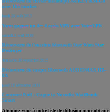
Découverte du clavier mécanique AUKEY KM-G8
avec 105 touches
lundi 26 août 2013
Viens gagner un des 4 accès VPN avec VotreVPN
samedi 2 avril 2016
Découverte de l’enceinte bluetooth Star Wars Star
Destroyer
dimanche 20 septembre 2015
Découverte du casque Bluetooth AUDIOMAX HB-
8A
jeudi 19 décembre 2013
Concours Noël : Gagne ta Novodio WattBomb
Smart
Abonnez-vous à notre liste de diffusion pour obtenir