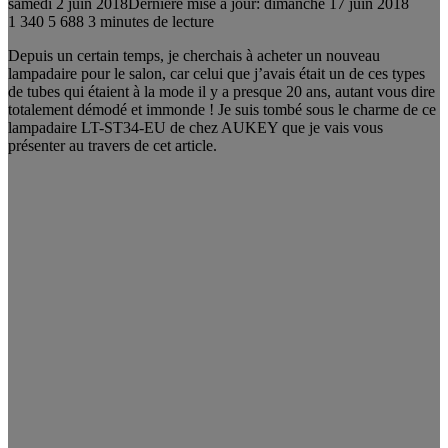
samedi 2 juin 2018
Dernière mise à jour: dimanche 17 juin 2018
1 340
5 688
3 minutes de lecture
Depuis un certain temps, je cherchais à acheter un nouveau
lampadaire pour le salon, car celui que j’avais était un de ces types
de tubes qui étaient à la mode il y a presque 20 ans, autant vous dire
totalement démodé et immonde ! Je suis tombé sous le charme de ce
lampadaire LT-ST34-EU de chez AUKEY que je vais vous
présenter au travers de cet article.