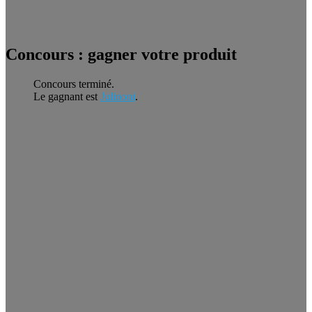
Concours : gagner votre produit
Concours terminé.
Le gagnant est
Julinoni
.