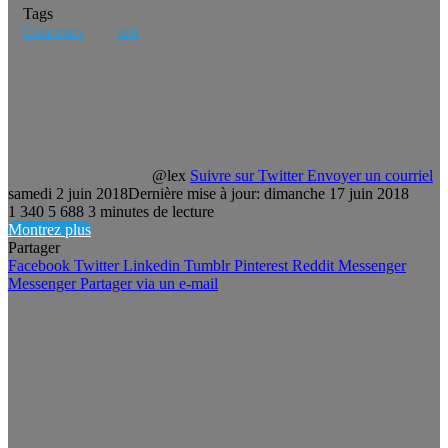
Tags
Concours
test
@lex
Suivre sur Twitter
Envoyer un courriel
samedi 2 juin 2018
Dernière mise à jour: dimanche 17 juin 2018
1 340
5 688
3 minutes de lecture
Montrez plus
Partager
Facebook
Twitter
Linkedin
Tumblr
Pinterest
Reddit
Messenger
Messenger
Partager via un e-mail