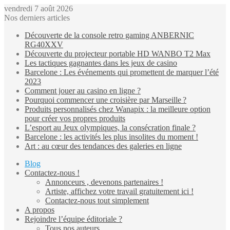
vendredi 7 août 2026
Nos derniers articles
Découverte de la console retro gaming ANBERNIC
RG40XXV
Découverte du projecteur portable HD WANBO T2 Max
Les tactiques gagnantes dans les jeux de casino
Barcelone : Les événements qui promettent de marquer l’été
2023
Comment jouer au casino en ligne ?
Pourquoi commencer une croisière par Marseille ?
Produits personnalisés chez Wanapix : la meilleure option
pour créer vos propres produits
L’esport au Jeux olympiques, la consécration finale ?
Barcelone : les activités les plus insolites du moment !
Art : au cœur des tendances des galeries en ligne
Blog
Contactez-nous !
Annonceurs , devenons partenaires !
Artiste, affichez votre travail gratuitement ici !
Contactez-nous tout simplement
A propos
Rejoindre l’équipe éditoriale ?
Tous nos auteurs