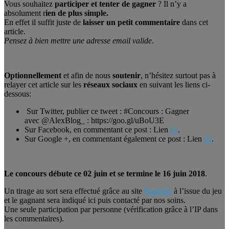
Vous souhaitez
participer et tenter de gagner
? Il n’y a
absolument r
ien de plus simple.
En effet il suffit juste de
laisser un petit commentaire
dans cet
article.
Pensez à bien mettre une adresse email valide
.
Optionnellement
et afin de nous
soutenir
, n’hésitez surtout pas à
relayer cet article sur les
réseaux sociaux
en suivant les liens ci-
dessous:
Sur Twitter, publier ce tweet : #Concours : Gagner
avec @AlexBlog_ : https://goo.gl/uBoU3E
Sur Facebook, en commentant ce post : Lien
ici
.
Sur Google +, en commentant également ce post : Lien
ici
.
Le concours débute ce 02 juin et se termine le 16 juin 2018
.
Un tirage au sort sera effectué grâce au site
Random
à l’issue du jeu
et le gagnant sera indiqué ici puis contacté par nos soins.
Une seule participation par personne (vérification grâce à l’IP dans
les commentaires).