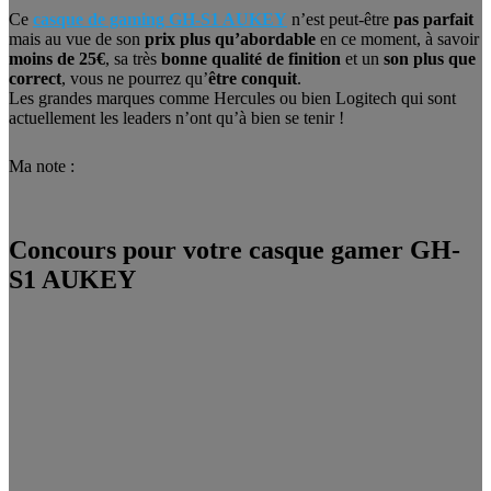
Ce
casque de gaming GH-S1 AUKEY
n’est peut-être
pas parfait
mais au vue de son
prix plus qu’abordable
en ce moment, à savoir
moins de 25€
, sa très
bonne qualité de finition
et un
son plus que
correct
, vous ne pourrez qu’
être conquit
.
Les grandes marques comme Hercules ou bien Logitech qui sont
actuellement les leaders n’ont qu’à bien se tenir !
Ma note :
Concours pour votre casque gamer GH-
S1 AUKEY