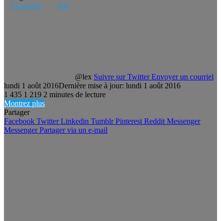
Concours
test
@lex
Suivre sur Twitter
Envoyer un courriel
lundi 1 août 2016
Dernière mise à jour: lundi 1 août 2016
1 435
1 219
2 minutes de lecture
Montrez plus
Partager
Facebook
Twitter
Linkedin
Tumblr
Pinterest
Reddit
Messenger
Messenger
Partager via un e-mail