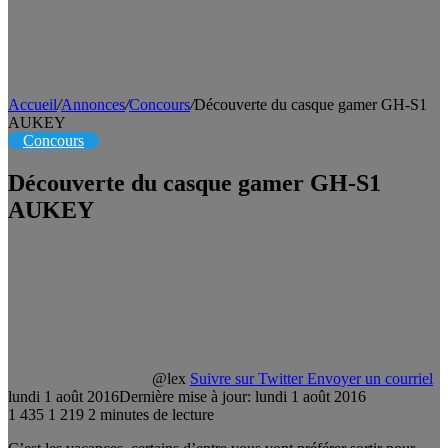
Accueil
/
Annonces
/
Concours
/
Découverte du casque gamer GH-S1
AUKEY
Concours
Découverte du casque gamer GH-S1
AUKEY
@lex
Suivre sur Twitter
Envoyer un courriel
lundi 1 août 2016
Dernière mise à jour: lundi 1 août 2016
1 435
1 219
2 minutes de lecture