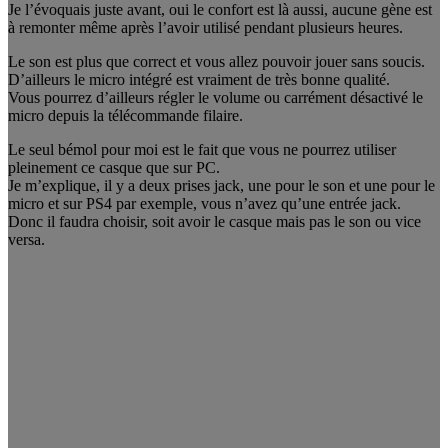
Je l’évoquais juste avant, oui le confort est là aussi, aucune gène est
à remonter même après l’avoir utilisé pendant plusieurs heures.
Le son est plus que correct et vous allez pouvoir jouer sans soucis.
D’ailleurs le micro intégré est vraiment de très bonne qualité.
Vous pourrez d’ailleurs régler le volume ou carrément désactivé le
micro depuis la télécommande filaire.
Le seul bémol pour moi est le fait que vous ne pourrez utiliser
pleinement ce casque que sur PC.
Je m’explique, il y a deux prises jack, une pour le son et une pour le
micro et sur PS4 par exemple, vous n’avez qu’une entrée jack.
Donc il faudra choisir, soit avoir le casque mais pas le son ou vice
versa.