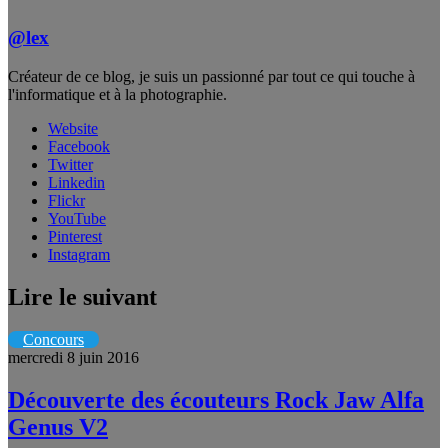
@lex
Créateur de ce blog, je suis un passionné par tout ce qui touche à
l'informatique et à la photographie.
Website
Facebook
Twitter
Linkedin
Flickr
YouTube
Pinterest
Instagram
Lire le suivant
Concours
mercredi 8 juin 2016
Découverte des écouteurs Rock Jaw Alfa
Genus V2