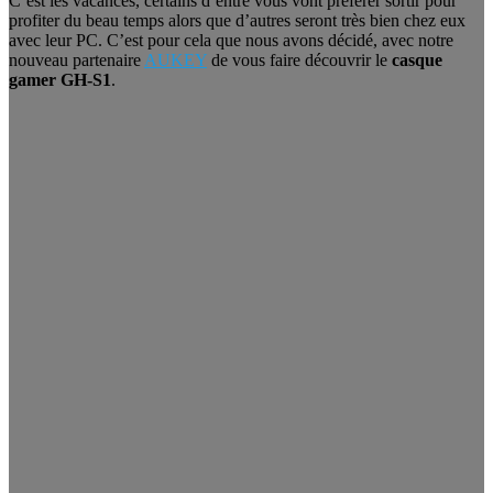
C’est les vacances, certains d’entre vous vont préférer sortir pour
profiter du beau temps alors que d’autres seront très bien chez eux
avec leur PC. C’est pour cela que nous avons décidé, avec notre
nouveau partenaire
AUKEY
de vous faire découvrir le
casque
gamer GH-S1
.