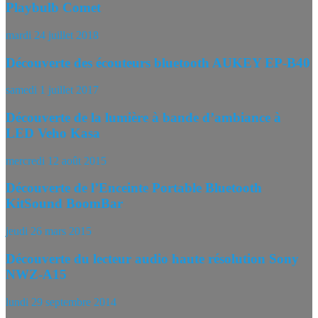
Playbulb Comet
mardi 24 juillet 2018
Découverte des écouteurs bluetooth AUKEY EP-B40
samedi 1 juillet 2017
Découverte de la lumière à bande d’ambiance à
LED Veho Kasa
mercredi 12 août 2015
Découverte de l’Enceinte Portable Bluetooth
KitSound BoomBar
jeudi 26 mars 2015
Découverte du lecteur audio haute résolution Sony
NWZ-A15
lundi 29 septembre 2014