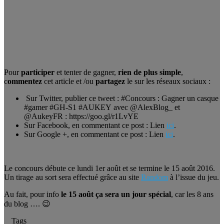
Pour
participer
et tenter de gagner,
rien de plus simple
,
c
ommentez
cet article et /ou
partagez
le sur les réseaux sociaux :
Sur Twitter, publier ce tweet : #Concours : Gagner un casque
#gamer #GH-S1 #AUKEY avec @AlexBlog_ et
@
AukeyFR
: https://goo.gl/r1LvYE
Sur Facebook, en commentant ce post : Lien
ici
.
Sur Google +, en commentant ce post : Lien
ici
.
Le concours débute ce lundi 1er août et se termine le 15 août 2016.
Un tirage au sort sera effectué grâce au site
Random
à l’issue du jeu.
Au fait, pour info
le 15 août ça sera un jour spécial
, car les 8 ans
du blog …. 😉
Tags