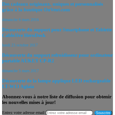
Des cadeaux originaux, uniques et personnalisés
grâce à la boutique OnVeut.com
dimanche 6 mars 2016
Découverte du support pour Smartphone et Tablette
CableJive HeroDock
lundi 23 octobre 2017
Découverte du support refroidisseur pour ordinateur
portable AUKEY CP-R2
dimanche 5 mars 2017
Découverte de la lampe applique LED rechargeable
LT-W13 Aglaia
Abonnez-vous à notre liste de diffusion pour obtenir
les nouvelles mises à jour!
Entrez votre adresse email