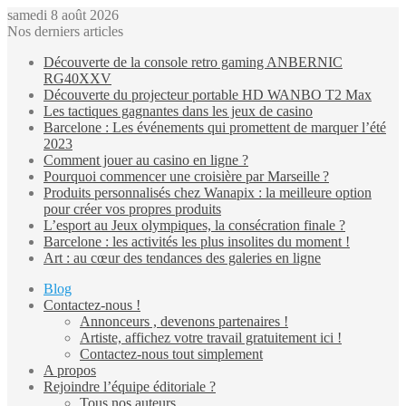
samedi 8 août 2026
Nos derniers articles
Découverte de la console retro gaming ANBERNIC
RG40XXV
Découverte du projecteur portable HD WANBO T2 Max
Les tactiques gagnantes dans les jeux de casino
Barcelone : Les événements qui promettent de marquer l’été
2023
Comment jouer au casino en ligne ?
Pourquoi commencer une croisière par Marseille ?
Produits personnalisés chez Wanapix : la meilleure option
pour créer vos propres produits
L’esport au Jeux olympiques, la consécration finale ?
Barcelone : les activités les plus insolites du moment !
Art : au cœur des tendances des galeries en ligne
Blog
Contactez-nous !
Annonceurs , devenons partenaires !
Artiste, affichez votre travail gratuitement ici !
Contactez-nous tout simplement
A propos
Rejoindre l’équipe éditoriale ?
Tous nos auteurs