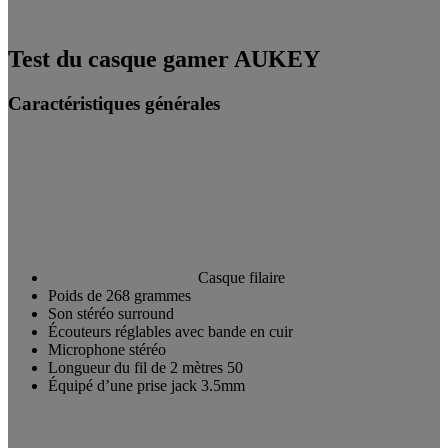
Test du casque gamer AUKEY
Caractéristiques générales
Casque filaire
Poids de 268 grammes
Son stéréo surround
Écouteurs réglables avec bande en cuir
Microphone stéréo
Longueur du fil de 2 mètres 50
Équipé d’une prise jack 3.5mm