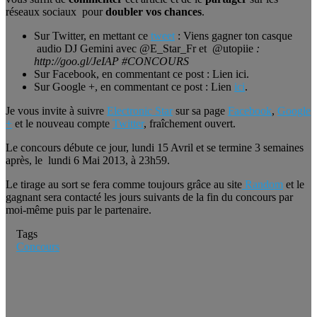
réseaux sociaux pour
doubler vos chances
.
Sur Twitter, en mettant ce
tweet
: Viens gagner ton casque
audio DJ Gemini avec @E_Star_Fr et @utopiie
:
http://goo.gl/JeIAP #CONCOURS
Sur Facebook, en commentant ce post : Lien ici.
Sur Google +, en commentant ce post : Lien
ici
.
Je vous invite à suivre
Electronic Star
sur sa page
Facebook
,
Google
+
et le nouveau compte
Twitter
, fraîchement ouvert.
Le concours débute ce jour, lundi 15 Avril et se termine 3 semaines
après, le lundi 6 Mai 2013, à 23h59.
Le tirage au sort se fera comme toujours grâce au site
Random
et le
gagnant sera contacté les jours suivants de la fin du concours par
moi-même puis par le partenaire.
Tags
Concours