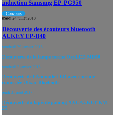
induction Samsung EP-PG950
Concours
mardi 24 juillet 2018
Découverte des écouteurs bluetooth
AUKEY EP-B40
vendredi 29 janvier 2016
Découverte de la lampe torche OxyLED MD50
vendredi 2 janvier 2015
Découverte de l’Ampoule LED avec enceinte
connectée Olixar Bluetooth
jeudi 31 août 2017
Découverte du tapis de gaming XXL AUKEY KM-
P3