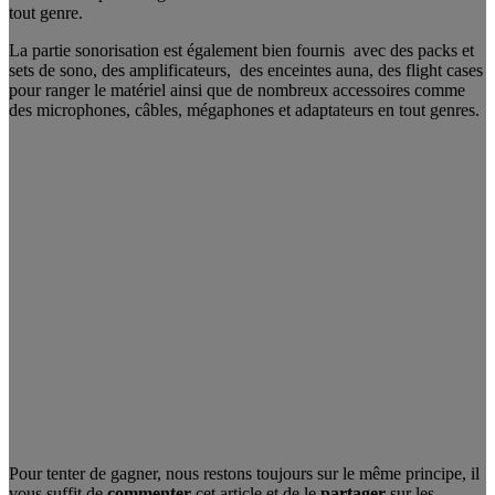
tout genre.
La partie sonorisation est également bien fournis avec des packs et
sets de sono, des amplificateurs, des enceintes auna, des flight cases
pour ranger le matériel ainsi que de nombreux accessoires comme
des microphones, câbles, mégaphones et adaptateurs en tout genres.
Pour tenter de gagner, nous restons toujours sur le même principe, il
vous suffit de
commenter
cet article et de le
partager
sur les