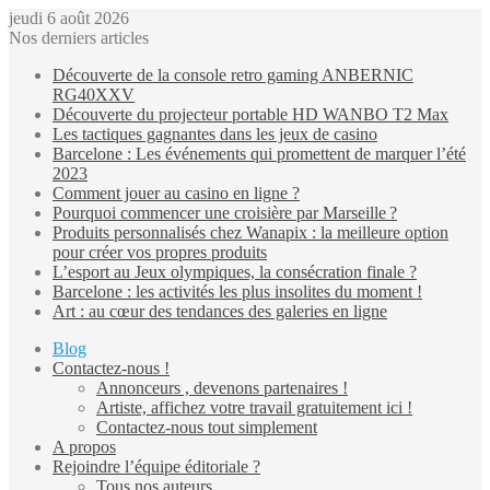
jeudi 6 août 2026
Nos derniers articles
Découverte de la console retro gaming ANBERNIC
RG40XXV
Découverte du projecteur portable HD WANBO T2 Max
Les tactiques gagnantes dans les jeux de casino
Barcelone : Les événements qui promettent de marquer l’été
2023
Comment jouer au casino en ligne ?
Pourquoi commencer une croisière par Marseille ?
Produits personnalisés chez Wanapix : la meilleure option
pour créer vos propres produits
L’esport au Jeux olympiques, la consécration finale ?
Barcelone : les activités les plus insolites du moment !
Art : au cœur des tendances des galeries en ligne
Blog
Contactez-nous !
Annonceurs , devenons partenaires !
Artiste, affichez votre travail gratuitement ici !
Contactez-nous tout simplement
A propos
Rejoindre l’équipe éditoriale ?
Tous nos auteurs