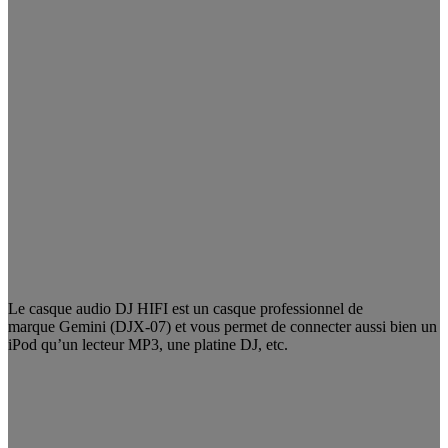
Le casque audio DJ HIFI est un casque professionnel de
marque Gemini (DJX-07) et vous permet de connecter aussi bien un
iPod qu’un lecteur MP3, une platine DJ, etc.