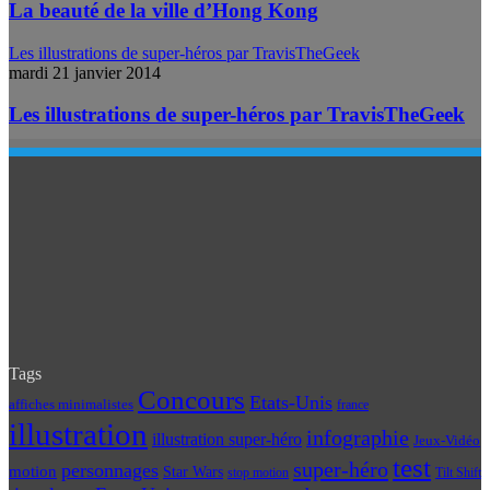
La beauté de la ville d’Hong Kong
Les illustrations de super-héros par TravisTheGeek
mardi 21 janvier 2014
Les illustrations de super-héros par TravisTheGeek
Tags
Concours
Etats-Unis
affiches minimalistes
france
illustration
infographie
illustration super-héro
Jeux-Vidéo
test
super-héro
personnages
motion
Star Wars
Tilt Shift
stop motion