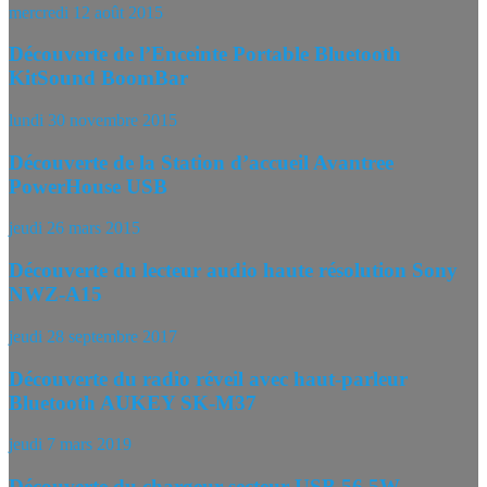
mercredi 12 août 2015
Découverte de l’Enceinte Portable Bluetooth
KitSound BoomBar
lundi 30 novembre 2015
Découverte de la Station d’accueil Avantree
PowerHouse USB
jeudi 26 mars 2015
Découverte du lecteur audio haute résolution Sony
NWZ-A15
jeudi 28 septembre 2017
Découverte du radio réveil avec haut-parleur
Bluetooth AUKEY SK-M37
jeudi 7 mars 2019
Découverte du chargeur secteur USB 56,5W