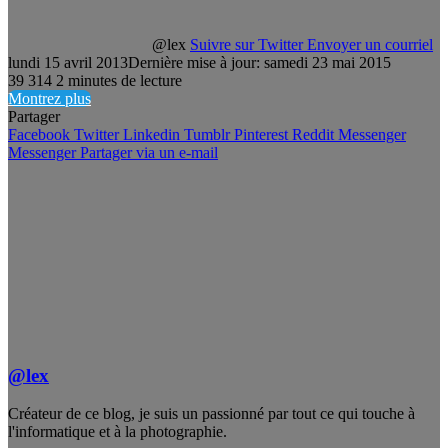
@lex
Suivre sur Twitter
Envoyer un courriel
lundi 15 avril 2013
Dernière mise à jour: samedi 23 mai 2015
39
314
2 minutes de lecture
Montrez plus
Partager
Facebook
Twitter
Linkedin
Tumblr
Pinterest
Reddit
Messenger
Messenger
Partager via un e-mail
@lex
Créateur de ce blog, je suis un passionné par tout ce qui touche à
l'informatique et à la photographie.