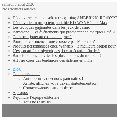
samedi 8 août 2026
Nos derniers articles
Découverte de la console retro gaming ANBERNIC RG40X
Découverte du projecteur portable HD WANBO T2 Max
Les tactiques gagnantes dans les jeux de casino
Barcelone : Les événements qui promettent de marquer l’été 2
Comment jouer au casino en ligne ?
Pourquoi commencer une croisière par Marseille ?
Produits personnalisés chez Wanapix : la meilleure option pour 
L’esport au Jeux olympiques, la consécration finale ?
Barcelone : les activités les plus insolites du moment !
Art : au cœur des tendances des galeries en ligne
Blog
Contactez-nous !
Annonceurs , devenons partenaires !
Artiste, affichez votre travail gratuitement ici !
Contactez-nous tout simplement
A propos
Rejoindre l’équipe éditoriale ?
Tous nos auteurs