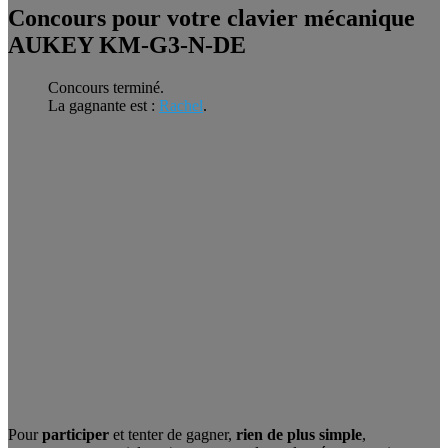
Concours pour votre clavier mécanique
AUKEY KM-G3-N-DE
Concours terminé.
La gagnante est :
Rachel
.
Pour
participer
et tenter de gagner,
rien de plus simple
,