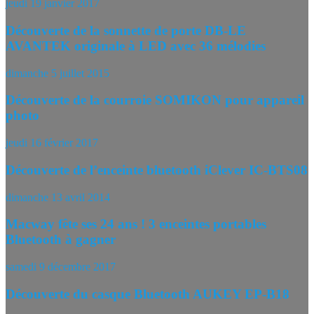
jeudi 19 janvier 2017
Découverte de la sonnette de porte DB-LE
AVANTEK originale à LED avec 36 mélodies
dimanche 5 juillet 2015
Découverte de la courroie SOMIKON pour appareil
photo
jeudi 16 février 2017
Découverte de l’enceinte bluetooth iClever IC-BTS08
dimanche 13 avril 2014
Macway fête ses 24 ans ! 3 enceintes portables
Bluetooth à gagner
samedi 9 décembre 2017
Découverte du casque Bluetooth AUKEY EP-B18