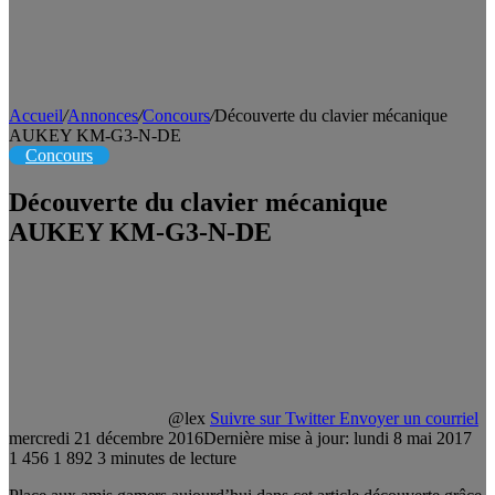
Accueil
/
Annonces
/
Concours
/
Découverte du clavier mécanique
AUKEY KM-G3-N-DE
Concours
Découverte du clavier mécanique
AUKEY KM-G3-N-DE
@lex
Suivre sur Twitter
Envoyer un courriel
mercredi 21 décembre 2016
Dernière mise à jour: lundi 8 mai 2017
1 456
1 892
3 minutes de lecture