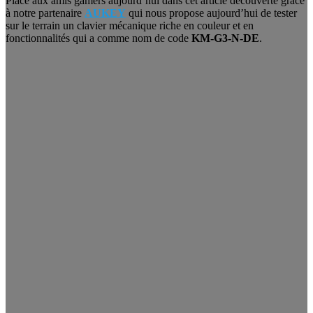
Place aux amis gamers aujourd’hui dans cet article découverte grâce
à notre partenaire
AUKEY
qui nous propose aujourd’hui de tester
sur le terrain un clavier mécanique riche en couleur et en
fonctionnalités qui a comme nom de code
KM-G3-N-DE
.