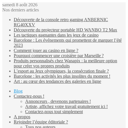
samedi 8 août 2026
Nos derniers articles
Découverte de la console retro gaming ANBERNIC
RG40XXV
Découverte du projecteur portable HD WANBO T2 Max
Les tactiques gagnantes dans les jeux de casino
Barcelone : Les événements qui promettent de marquer l’été
2023
Comment jouer au casino en ligne ?
Pourquoi commencer une croisière par Marseille ?
Produits personnalisés chez Wanapix : la meilleure option
pour créer vos propres produits
L’esport au Jeux olympiques, la consécration finale ?
Barcelone : les activités les plus insolites du moment !
Art : au cœur des tendances des galeries en ligne
Blog
Contactez-nous !
Annonceurs , devenons partenaires !
Artiste, affichez votre travail gratuitement ici !
Contactez-nous tout simplement
A propos
Rejoindre l’équipe éditoriale ?
Tous nos auteurs