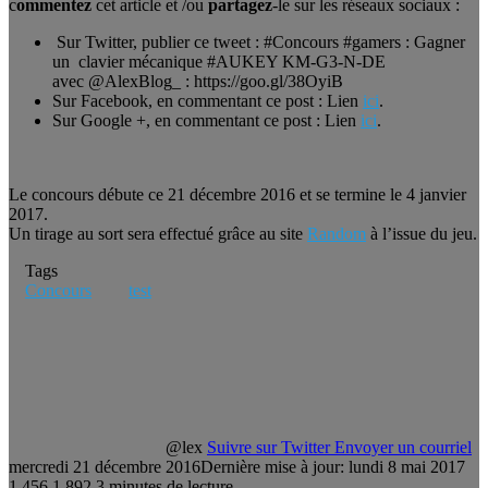
c
ommentez
cet article et /ou
partagez
-le sur les réseaux sociaux :
Sur Twitter, publier ce tweet : #Concours #gamers : Gagner
un clavier mécanique #AUKEY KM-G3-N-DE
avec @AlexBlog_ : https://goo.gl/38OyiB
Sur Facebook, en commentant ce post : Lien
ici
.
Sur Google +, en commentant ce post : Lien
ici
.
Le concours débute ce 21 décembre 2016 et se termine le 4 janvier
2017.
Un tirage au sort sera effectué grâce au site
Random
à l’issue du jeu.
Tags
Concours
test
@lex
Suivre sur Twitter
Envoyer un courriel
mercredi 21 décembre 2016
Dernière mise à jour: lundi 8 mai 2017
1 456
1 892
3 minutes de lecture