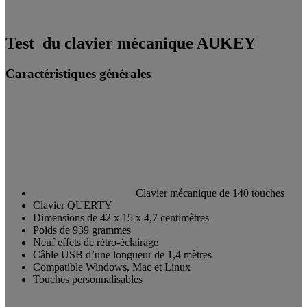
Test du clavier mécanique AUKEY
Caractéristiques générales
Clavier mécanique de 140 touches
Clavier QUERTY
Dimensions de 42 x 15 x 4,7 centimètres
Poids de 939 grammes
Neuf effets de rétro-éclairage
Câble USB d’une longueur de 1,4 mètres
Compatible Windows, Mac et Linux
Touches personnalisables