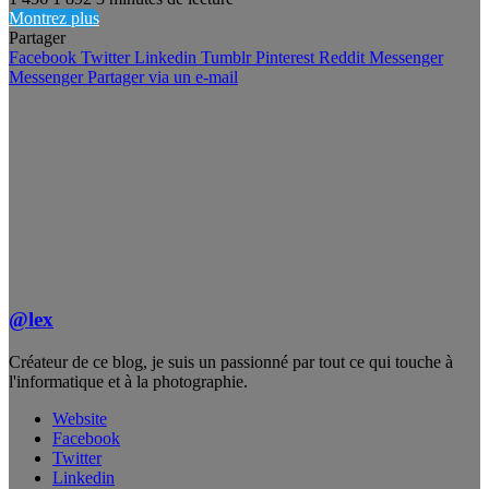
Montrez plus
Partager
Facebook
Twitter
Linkedin
Tumblr
Pinterest
Reddit
Messenger
Messenger
Partager via un e-mail
@lex
Créateur de ce blog, je suis un passionné par tout ce qui touche à
l'informatique et à la photographie.
Website
Facebook
Twitter
Linkedin