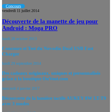
Concours
vendredi 11 juillet 2014
Découverte de la manette de jeu pour
Android : Moga PRO
lundi 28 octobre 2013
Concours et Test du Novodio Dual USB Fast
Charger
lundi 29 septembre 2014
Des cadeaux originaux, uniques et personnalisés
grâce à la boutique OnVeut.com
mercredi 4 janvier 2017
Découverte de la lumière tactile AUKEY 8W LT-T9
avec 3 modes