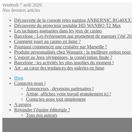
vendredi 7 août 2026
Nos derniers articles
Découverte de la console retro gaming ANBERNIC RG40X
Découverte du projecteur portable HD WANBO T2 Max
Les tactiques gagnantes dans les jeux de casino
Barcelone : Les événements qui promettent de marquer l’été 2
Comment jouer au casino en ligne ?
Pourquoi commencer une croisière par Marseille ?
Produits personnalisés chez Wanapix : la meilleure option pour 
L’esport au Jeux olympiques, la consécration finale ?
Barcelone : les activités les plus insolites du moment !
Art : au cœur des tendances des galeries en ligne
Blog
Contactez-nous !
Annonceurs , devenons partenaires !
Artiste, affichez votre travail gratuitement ici !
Contactez-nous tout simplement
A propos
Rejoindre l’équipe éditoriale ?
Tous nos auteurs