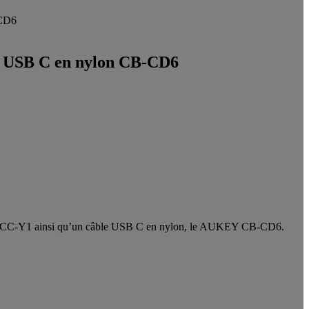
-CD6
e USB C en nylon CB-CD6
KEY CC-Y1 ainsi qu’un câble USB C en nylon, le AUKEY CB-CD6.