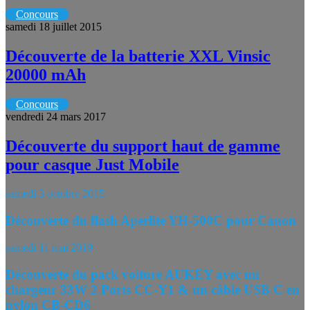
Concours
samedi 18 juillet 2015
Découverte de la batterie XXL Vinsic
20000 mAh
Concours
vendredi 24 mars 2017
Découverte du support haut de gamme
pour casque Just Mobile
samedi 3 octobre 2015
Découverte du flash Aperlite YH-500C pour Canon
samedi 11 mai 2019
Découverte du pack voiture AUKEY avec un
chargeur 33W 2 Ports CC-Y1 & un câble USB C en
nylon CB-CD6