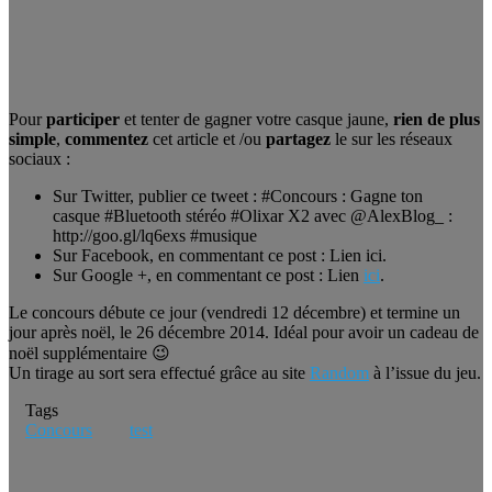
Pour
participer
et tenter de gagner votre casque jaune,
rien de plus
simple
,
commentez
cet article et /ou
partagez
le sur les réseaux
sociaux :
Sur Twitter, publier ce tweet : #Concours : Gagne ton
casque #Bluetooth stéréo #Olixar X2 avec @AlexBlog_ :
http://goo.gl/lq6exs #musique
Sur Facebook, en commentant ce post : Lien ici.
Sur Google +, en commentant ce post : Lien
ici
.
Le concours débute ce jour (vendredi 12 décembre) et termine un
jour après noël, le 26 décembre 2014. Idéal pour avoir un cadeau de
noël supplémentaire 😉
Un tirage au sort sera effectué grâce au site
Random
à l’issue du jeu.
Tags
Concours
test