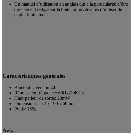
Un manuel d’utilisation en anglais qui a la particularité d’être
directement rédigé sur la boite, on invite ainsi d’utiliser du
papier inutilement.
Caractéristiques générales
Bluetooth: Version 4.0
Réponse en fréquence: 60Hz-20KHz
Haut-parleur de sortie: 20mW
Dimensions: 172 x 190 x 69mm
Poids: 165g
Avis