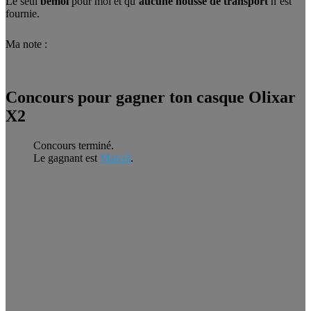
Le seul
bémol
pour moi et qu’
aucune housse de transport
n’est
fournie.
Ma note :
Concours pour gagner ton casque Olixar
X2
Concours terminé.
Le gagnant est
Marcel
.