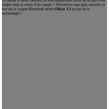
En panne d’idées cadeaux ou tout simplement envie de ne pas vous
louper dans le choix d’un casque ? Découvrez sans plus attendre ce
test sur le casque Bluetooth stéréo
Olixar X2
au top de la
technologie !