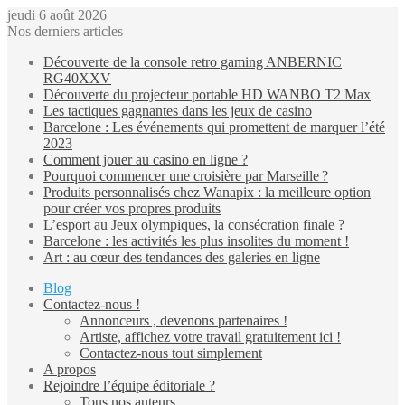
jeudi 6 août 2026
Nos derniers articles
Découverte de la console retro gaming ANBERNIC
RG40XXV
Découverte du projecteur portable HD WANBO T2 Max
Les tactiques gagnantes dans les jeux de casino
Barcelone : Les événements qui promettent de marquer l’été
2023
Comment jouer au casino en ligne ?
Pourquoi commencer une croisière par Marseille ?
Produits personnalisés chez Wanapix : la meilleure option
pour créer vos propres produits
L’esport au Jeux olympiques, la consécration finale ?
Barcelone : les activités les plus insolites du moment !
Art : au cœur des tendances des galeries en ligne
Blog
Contactez-nous !
Annonceurs , devenons partenaires !
Artiste, affichez votre travail gratuitement ici !
Contactez-nous tout simplement
A propos
Rejoindre l’équipe éditoriale ?
Tous nos auteurs