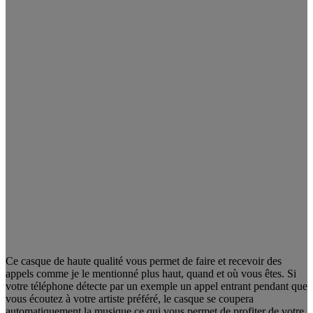
Ce casque de haute qualité vous permet de faire et recevoir des
appels comme je le mentionné plus haut, quand et où vous êtes. Si
votre téléphone détecte par un exemple un appel entrant pendant que
vous écoutez à votre artiste préféré, le casque se coupera
automatiquement la musique ce qui vous permet de profiter de votre