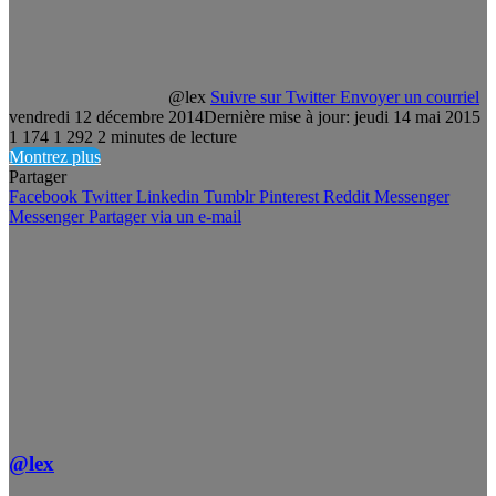
@lex
Suivre sur Twitter
Envoyer un courriel
vendredi 12 décembre 2014
Dernière mise à jour: jeudi 14 mai 2015
1 174
1 292
2 minutes de lecture
Montrez plus
Partager
Facebook
Twitter
Linkedin
Tumblr
Pinterest
Reddit
Messenger
Messenger
Partager via un e-mail
@lex