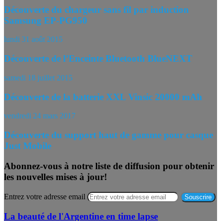
Découverte du chargeur sans fil par induction
Samsung EP-PG950
lundi 31 août 2015
Découverte de l’Enceinte Bluetooth BlueNEXT
samedi 18 juillet 2015
Découverte de la batterie XXL Vinsic 20000 mAh
vendredi 24 mars 2017
Découverte du support haut de gamme pour casque
Just Mobile
Abonnez-vous à notre liste de diffusion pour obtenir
les nouvelles mises à jour!
Entrez votre adresse email
La beauté de l'Argentine en time lapse