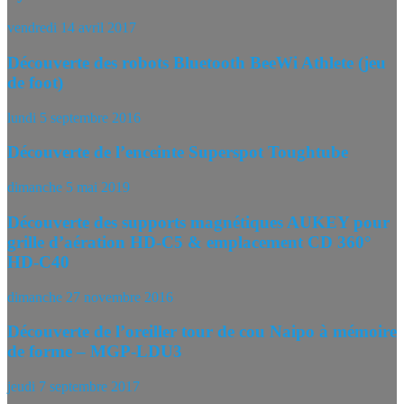
vendredi 14 avril 2017
Découverte des robots Bluetooth BeeWi Athlete (jeu
de foot)
lundi 5 septembre 2016
Découverte de l’enceinte Superspot Toughtube
dimanche 5 mai 2019
Découverte des supports magnétiques AUKEY pour
grille d’aération HD-C5 & emplacement CD 360°
HD-C40
dimanche 27 novembre 2016
Découverte de l’oreiller tour de cou Naipo à mémoire
de forme – MGP-LDU3
jeudi 7 septembre 2017