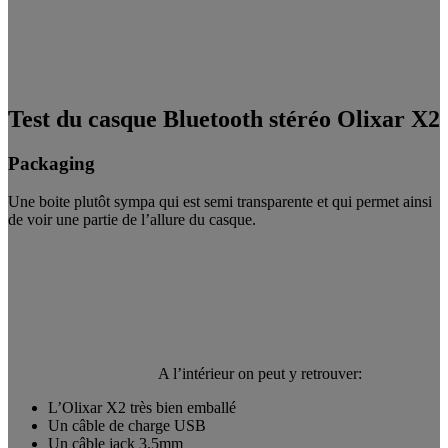
Test du casque Bluetooth stéréo Olixar X2
Packaging
Une boite plutôt sympa qui est semi transparente et qui permet ainsi
de voir une partie de l’allure du casque.
A l’intérieur on peut y retrouver:
L’Olixar X2 très bien emballé
Un câble de charge USB
Un câble jack 3.5mm