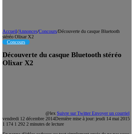
Accueil
/
Annonces
/
Concours
/
Découverte du casque Bluetooth
stéréo Olixar X2
Concours
Découverte du casque Bluetooth stéréo
Olixar X2
@lex
Suivre sur Twitter
Envoyer un courriel
vendredi 12 décembre 2014
Dernière mise à jour: jeudi 14 mai 2015
1 174
1 292
2 minutes de lecture