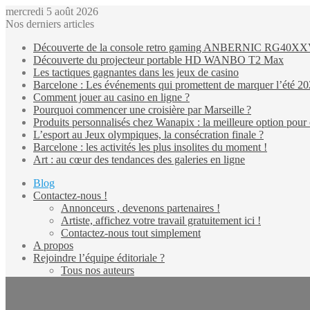
mercredi 5 août 2026
Nos derniers articles
Découverte de la console retro gaming ANBERNIC RG40X
Découverte du projecteur portable HD WANBO T2 Max
Les tactiques gagnantes dans les jeux de casino
Barcelone : Les événements qui promettent de marquer l’été 2
Comment jouer au casino en ligne ?
Pourquoi commencer une croisière par Marseille ?
Produits personnalisés chez Wanapix : la meilleure option pour 
L’esport au Jeux olympiques, la consécration finale ?
Barcelone : les activités les plus insolites du moment !
Art : au cœur des tendances des galeries en ligne
Blog
Contactez-nous !
Annonceurs , devenons partenaires !
Artiste, affichez votre travail gratuitement ici !
Contactez-nous tout simplement
A propos
Rejoindre l’équipe éditoriale ?
Tous nos auteurs