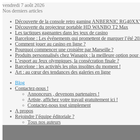
vendredi 7 août 2026
Nos derniers articles
Découverte de la console retro gaming ANBERNIC RG40X
Découverte du projecteur portable HD WANBO T2 Max
Les tactiques gagnantes dans les jeux de casino
Barcelone : Les événements qui promettent de marquer l’été 2
Comment jouer au casino en ligne ?
Pourquoi commencer une croisière par Marseille ?
Produits personnalisés chez Wanapix : la meilleure option pour 
L’esport au Jeux olympiques, la consécration finale ?
Barcelone : les activités les plus insolites du moment !
Art : au cœur des tendances des galeries en ligne
Blog
Contactez-nous !
Annonceurs , devenons partenaires !
Artiste, affichez votre travail gratuitement ici !
Contactez-nous tout simplement
A propos
Rejoindre l’équipe éditoriale ?
Tous nos auteurs