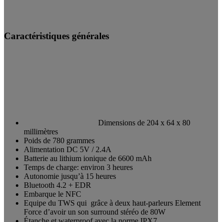
Caractéristiques générales
Dimensions de 204 x 64 x 80
millimètres
Poids de 780 grammes
Alimentation DC 5V / 2.4A
Batterie au lithium ionique de 6600 mAh
Temps de charge: environ 3 heures
Autonomie jusqu’à 15 heures
Bluetooth 4.2 + EDR
Embarque le NFC
Equipe du TWS qui grâce à deux haut-parleurs Element
Force d’avoir un son surround stéréo de 80W
Étanche et waterproof avec la norme IPX7