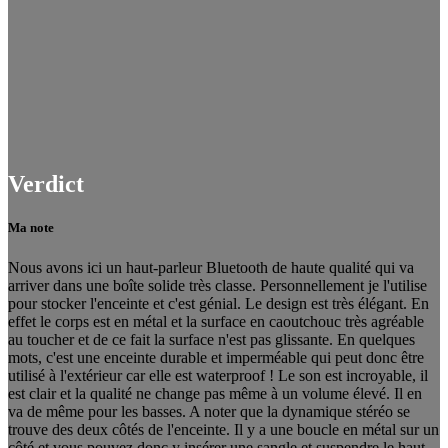
Verdict
Ma note
Nous avons ici un haut-parleur Bluetooth de haute qualité qui va
arriver dans une boîte solide très classe. Personnellement je l'utilise
pour stocker l'enceinte et c'est génial. Le design est très élégant. En
effet le corps est en métal et la surface en caoutchouc très agréable
au toucher et de ce fait la surface n'est pas glissante. En quelques
mots, c'est une enceinte durable et imperméable qui peut donc être
utilisé à l'extérieur car elle est waterproof ! Le son est incroyable, il
est clair et la qualité ne change pas même à un volume élevé. Il en
va de même pour les basses. A noter que la dynamique stéréo se
trouve des deux côtés de l'enceinte. Il y a une boucle en métal sur un
côté et vous pouvez donc y insérer une sangle et suspendre le haut-