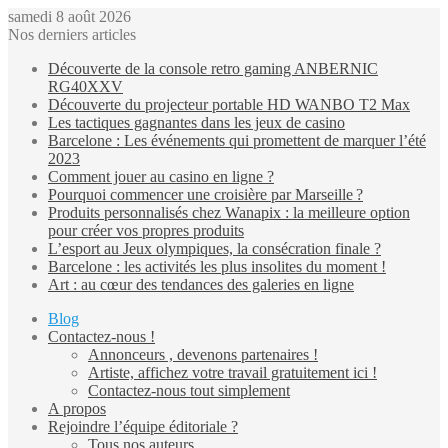
samedi 8 août 2026
Nos derniers articles
Découverte de la console retro gaming ANBERNIC
RG40XXV
Découverte du projecteur portable HD WANBO T2 Max
Les tactiques gagnantes dans les jeux de casino
Barcelone : Les événements qui promettent de marquer l’été
2023
Comment jouer au casino en ligne ?
Pourquoi commencer une croisière par Marseille ?
Produits personnalisés chez Wanapix : la meilleure option
pour créer vos propres produits
L’esport au Jeux olympiques, la consécration finale ?
Barcelone : les activités les plus insolites du moment !
Art : au cœur des tendances des galeries en ligne
Blog
Contactez-nous !
Annonceurs , devenons partenaires !
Artiste, affichez votre travail gratuitement ici !
Contactez-nous tout simplement
A propos
Rejoindre l’équipe éditoriale ?
Tous nos auteurs