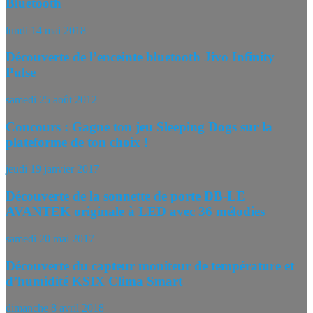
Bluetooth
lundi 14 mai 2018
Découverte de l’enceinte bluetooth Jivo Infinity
Pulse
samedi 25 août 2012
Concours : Gagne ton jeu Sleeping Dogs sur la
plateforme de ton choix !
jeudi 19 janvier 2017
Découverte de la sonnette de porte DB-LE
AVANTEK originale à LED avec 36 mélodies
samedi 20 mai 2017
Découverte du capteur moniteur de température et
d’humidité KSIX Clima Smart
dimanche 8 avril 2018