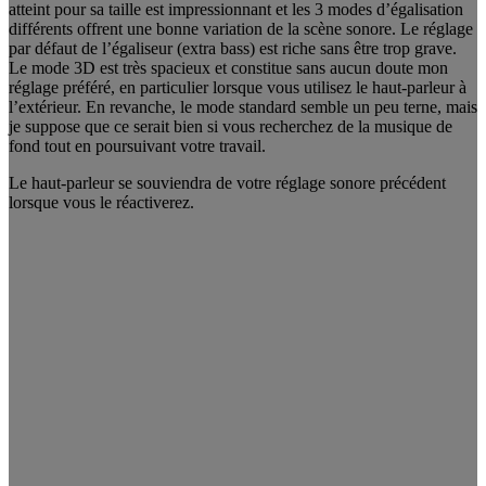
atteint pour sa taille est impressionnant et les 3 modes d’égalisation
différents offrent une bonne variation de la scène sonore. Le réglage
par défaut de l’égaliseur (extra bass) est riche sans être trop grave.
Le mode 3D est très spacieux et constitue sans aucun doute mon
réglage préféré, en particulier lorsque vous utilisez le haut-parleur à
l’extérieur. En revanche, le mode standard semble un peu terne, mais
je suppose que ce serait bien si vous recherchez de la musique de
fond tout en poursuivant votre travail.
Le haut-parleur se souviendra de votre réglage sonore précédent
lorsque vous le réactiverez.