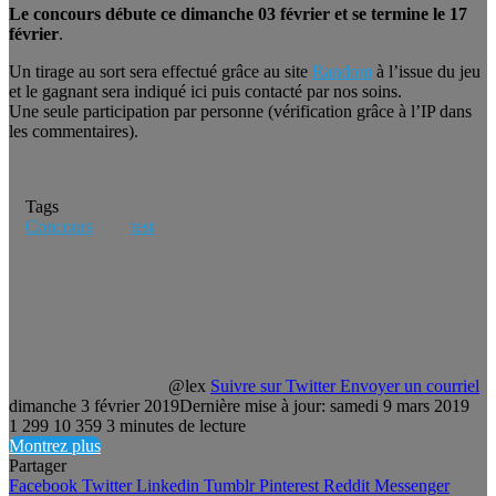
Le concours débute ce dimanche 03 février et se termine le 17
février
.
Un tirage au sort sera effectué grâce au site
Random
à l’issue du jeu
et le gagnant sera indiqué ici puis contacté par nos soins.
Une seule participation par personne (vérification grâce à l’IP dans
les commentaires).
Tags
Concours
test
@lex
Suivre sur Twitter
Envoyer un courriel
dimanche 3 février 2019
Dernière mise à jour: samedi 9 mars 2019
1 299
10 359
3 minutes de lecture
Montrez plus
Partager
Facebook
Twitter
Linkedin
Tumblr
Pinterest
Reddit
Messenger