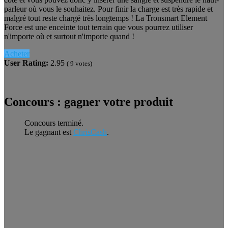
parleur où vous le souhaitez. Pour finir la charge est très rapide et
malgré tout reste chargé très longtemps ! La Tronsmart Element
Force est une enceinte tout terrain que vous pourrez utiliser
n'importe où et surtout n'importe quand !
Acheter
User Rating:
2.95
(
9
votes)
Concours : gagner votre produit
Concours terminé.
Le gagnant est
ChrisCash
.