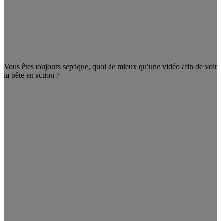
Vous êtes toujours septique, quoi de mieux qu’une vidéo afin de voir
la bête en action ?