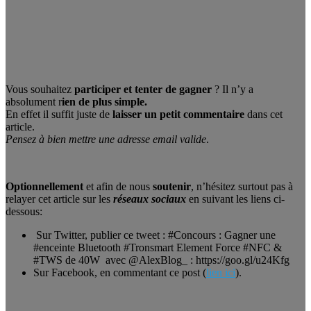
Vous souhaitez
participer et tenter de gagner
? Il n’y a
absolument r
ien de plus simple.
En effet il suffit juste de
laisser un petit commentaire
dans cet
article.
Pensez à bien mettre une adresse email valide
.
Optionnellement
et afin de nous
soutenir
, n’hésitez surtout pas à
relayer cet article sur les
réseaux sociaux
en suivant les liens ci-
dessous:
Sur Twitter, publier ce tweet : #Concours : Gagner une
#enceinte Bluetooth #Tronsmart Element Force #NFC &
#TWS de 40W avec @AlexBlog_ : https://goo.gl/u24Kfg
Sur Facebook, en commentant ce post (
lien ici
).