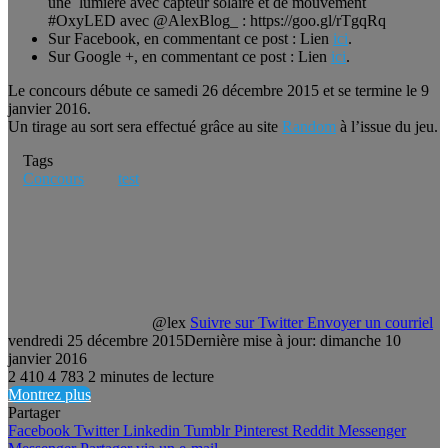
une lumière avec capteur solaire et de mouvement
#OxyLED avec @AlexBlog_ : https://goo.gl/rTgqRq
Sur Facebook, en commentant ce post : Lien
ici
.
Sur Google +, en commentant ce post : Lien
ici
.
Le concours débute ce samedi 26 décembre 2015 et se termine le 9
janvier 2016.
Un tirage au sort sera effectué grâce au site
Random
à l’issue du jeu.
Tags
Concours
test
@lex
Suivre sur Twitter
Envoyer un courriel
vendredi 25 décembre 2015
Dernière mise à jour: dimanche 10
janvier 2016
2 410
4 783
2 minutes de lecture
Montrez plus
Partager
Facebook
Twitter
Linkedin
Tumblr
Pinterest
Reddit
Messenger