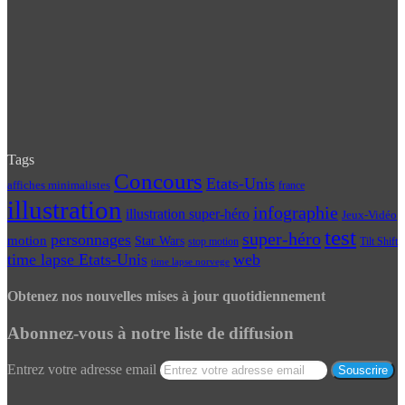
Tags
Concours
Etats-Unis
affiches minimalistes
france
illustration
infographie
illustration super-héro
Jeux-Vidéo
test
super-héro
personnages
motion
Star Wars
Tilt Shift
stop motion
time lapse Etats-Unis
web
time lapse norvege
Obtenez nos nouvelles mises à jour quotidiennement
Abonnez-vous à notre liste de diffusion
Entrez votre adresse email