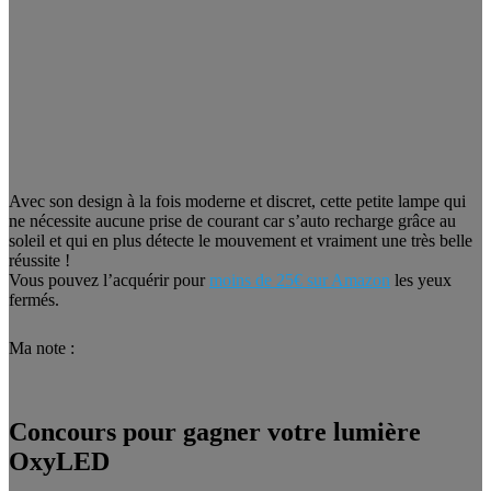
Avec son design à la fois moderne et discret, cette petite lampe qui
ne nécessite aucune prise de courant car s’auto recharge grâce au
soleil et qui en plus détecte le mouvement et vraiment une très belle
réussite !
Vous pouvez l’acquérir pour
moins de 25€ sur Amazon
les yeux
fermés.
Ma note :
Concours pour gagner votre lumière
OxyLED