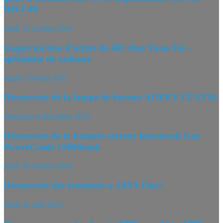
HD-C40
lundi 13 octobre 2014
Gagne un bon d’achat de 40€ chez Tasse-Toi –
spécialiste de cadeaux
mardi 7 février 2017
Découverte de la lampe de bureau AUKEY LT-ST16
dimanche 6 décembre 2015
Découverte de la batterie externe Intocircuit Gen
PowerCastle 15000mah
jeudi 30 octobre 2014
Découverte des écouteurs a-JAYS One+
lundi 26 août 2013