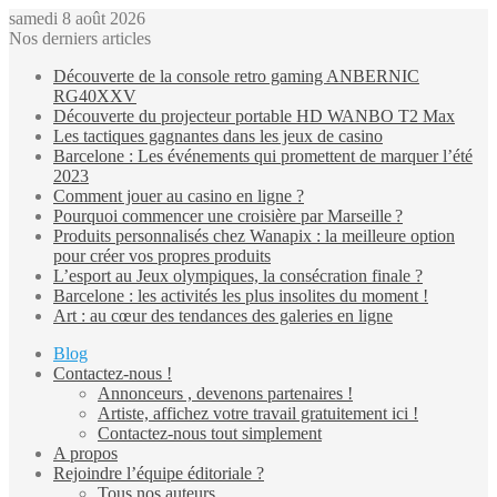
samedi 8 août 2026
Nos derniers articles
Découverte de la console retro gaming ANBERNIC
RG40XXV
Découverte du projecteur portable HD WANBO T2 Max
Les tactiques gagnantes dans les jeux de casino
Barcelone : Les événements qui promettent de marquer l’été
2023
Comment jouer au casino en ligne ?
Pourquoi commencer une croisière par Marseille ?
Produits personnalisés chez Wanapix : la meilleure option
pour créer vos propres produits
L’esport au Jeux olympiques, la consécration finale ?
Barcelone : les activités les plus insolites du moment !
Art : au cœur des tendances des galeries en ligne
Blog
Contactez-nous !
Annonceurs , devenons partenaires !
Artiste, affichez votre travail gratuitement ici !
Contactez-nous tout simplement
A propos
Rejoindre l’équipe éditoriale ?
Tous nos auteurs