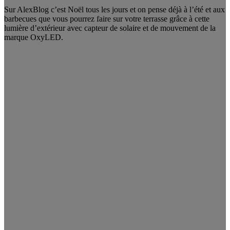
Sur AlexBlog c’est Noël tous les jours et on pense déjà à l’été et aux
barbecues que vous pourrez faire sur votre terrasse grâce à cette
lumière d’extérieur avec capteur de solaire et de mouvement de la
marque OxyLED.