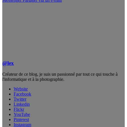
Messenger
Partager via un e-mail
@lex
Créateur de ce blog, je suis un passionné par tout ce qui touche à
l'informatique et à la photographie.
Website
Facebook
Twitter
Linkedin
Flickr
YouTube
Pinterest
Instagram