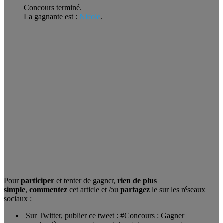
Concours terminé.
La gagnante est :
Nicole
.
Pour
participer
et tenter de gagner,
rien de plus
simple
,
commentez
cet article et /ou
partagez
le sur les réseaux
sociaux :
Sur Twitter, publier ce tweet : #Concours : Gagner