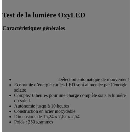
Test de la lumière OxyLED
Caractéristiques générales
Détection automatique de mouvement
Economie d’énergie car les LED sont alimentée par l’énergie
solaire
Comptez 6 heures pour une charge complète sous la lumière
du soleil
Autonomie jusqu’à 10 heures
Construction en acier inoxydable
Dimensions de 15,24 x 7,62 x 2,54
Poids : 250 grammes