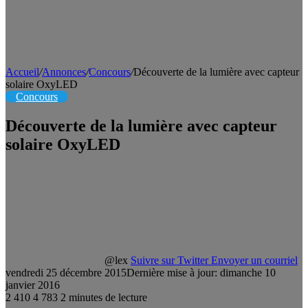
Accueil
/
Annonces
/
Concours
/
Découverte de la lumière avec capteur
solaire OxyLED
Concours
Découverte de la lumière avec capteur
solaire OxyLED
@lex
Suivre sur Twitter
Envoyer un courriel
vendredi 25 décembre 2015
Dernière mise à jour: dimanche 10
janvier 2016
2 410
4 783
2 minutes de lecture