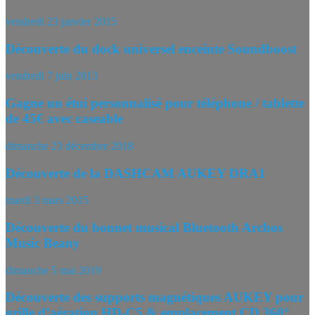
vendredi 23 janvier 2015
Découverte du dock universel enceinte Soundboost
vendredi 7 juin 2013
Gagne un étui personnalisé pour téléphone / tablette
de 45€ avec caseable
dimanche 23 décembre 2018
Découverte de la DASHCAM AUKEY DRA1
mardi 3 mars 2015
Découverte du bonnet musical Bluetooth Archos
Music Beany
dimanche 5 mai 2019
Découverte des supports magnétiques AUKEY pour
grille d’aération HD-C5 & emplacement CD 360°