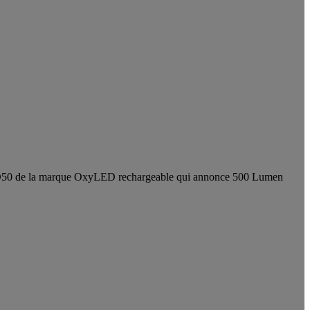
rche MD50 de la marque OxyLED rechargeable qui annonce 500 Lumen