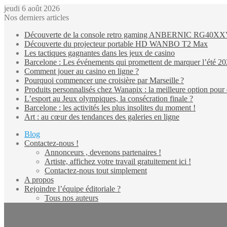
jeudi 6 août 2026
Nos derniers articles
Découverte de la console retro gaming ANBERNIC RG40X
Découverte du projecteur portable HD WANBO T2 Max
Les tactiques gagnantes dans les jeux de casino
Barcelone : Les événements qui promettent de marquer l’été 2
Comment jouer au casino en ligne ?
Pourquoi commencer une croisière par Marseille ?
Produits personnalisés chez Wanapix : la meilleure option pour 
L’esport au Jeux olympiques, la consécration finale ?
Barcelone : les activités les plus insolites du moment !
Art : au cœur des tendances des galeries en ligne
Blog
Contactez-nous !
Annonceurs , devenons partenaires !
Artiste, affichez votre travail gratuitement ici !
Contactez-nous tout simplement
A propos
Rejoindre l’équipe éditoriale ?
Tous nos auteurs