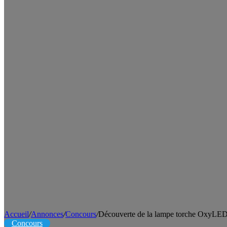
Accueil
/
Annonces
/
Concours
/
Découverte de la lampe torche OxyL
Concours