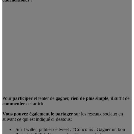
Pour
participer
et tenter de gagner,
rien de plus simple
, il suffit de
commenter
cet article.
Vous pouvez également le partager
sur les réseaux sociaux en
suivant ce qui est indiqué ci-dessous:
Sur Twitter, publier ce tweet : #Concours : Gagner un bon