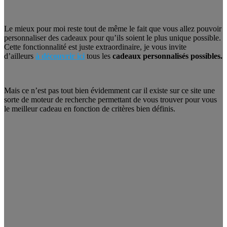
Le mieux pour moi reste tout de même le fait que vous allez pouvoir
personnaliser des cadeaux pour qu’ils soient le plus unique possible.
Cette fonctionnalité est juste extraordinaire, je vous invite
d’ailleurs
à découvrir ici
tous les
cadeaux personnalisés possibles.
Mais ce n’est pas tout bien évidemment car il existe sur ce site une
sorte de moteur de recherche permettant de vous trouver pour vous
le meilleur cadeau en fonction de critères bien définis.