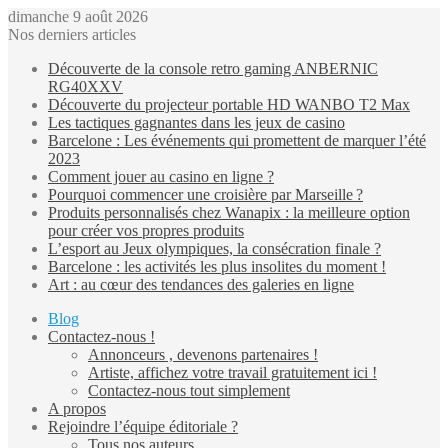
dimanche 9 août 2026
Nos derniers articles
Découverte de la console retro gaming ANBERNIC
RG40XXV
Découverte du projecteur portable HD WANBO T2 Max
Les tactiques gagnantes dans les jeux de casino
Barcelone : Les événements qui promettent de marquer l’été
2023
Comment jouer au casino en ligne ?
Pourquoi commencer une croisière par Marseille ?
Produits personnalisés chez Wanapix : la meilleure option
pour créer vos propres produits
L’esport au Jeux olympiques, la consécration finale ?
Barcelone : les activités les plus insolites du moment !
Art : au cœur des tendances des galeries en ligne
Blog
Contactez-nous !
Annonceurs , devenons partenaires !
Artiste, affichez votre travail gratuitement ici !
Contactez-nous tout simplement
A propos
Rejoindre l’équipe éditoriale ?
Tous nos auteurs