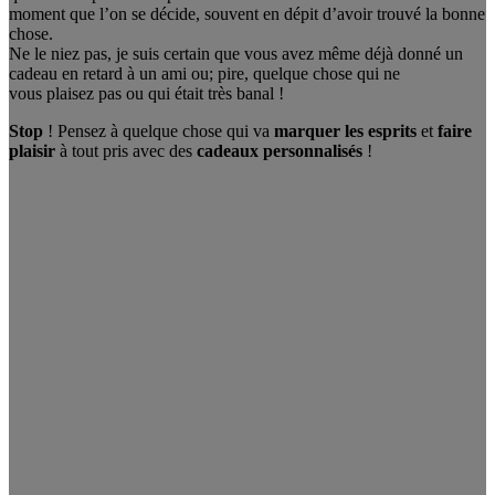
moment que l’on se décide, souvent en dépit d’avoir trouvé la bonne
chose.
Ne le niez pas, je suis certain que vous avez même déjà donné un
cadeau en retard à un ami ou; pire, quelque chose qui ne
vous plaisez pas ou qui était très banal !
Stop
! Pensez à quelque chose qui va
marquer les esprits
et
faire
plaisir
à tout pris avec des
cadeaux personnalisés
!