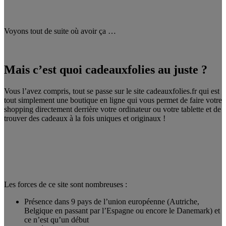
Voyons tout de suite où avoir ça …
Mais c’est quoi cadeauxfolies au juste ?
Vous l’avez compris, tout se passe sur le site cadeauxfolies.fr qui est
tout simplement une boutique en ligne qui vous permet de faire votre
shopping directement derrière votre ordinateur ou votre tablette et de
trouver des cadeaux à la fois uniques et originaux !
Les forces de ce site sont nombreuses :
Présence dans 9 pays de l’union européenne (Autriche,
Belgique en passant par l’Espagne ou encore le Danemark) et
ce n’est qu’un début