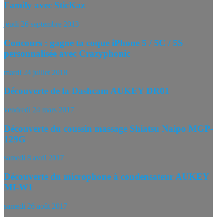
Family avec SticKaz
jeudi 26 septembre 2013
Concours : gagne ta coque iPhone 5 / 5C / 5S
personnalisée avec Crazyphonic
mardi 24 juillet 2018
Découverte de la Dashcam AUKEY DR01
vendredi 24 mars 2017
Découverte du coussin massage Shiatsu Naipo MGP-
129G
samedi 8 avril 2017
Découverte du microphone à condensateur AUKEY
MI-W1
samedi 26 août 2017