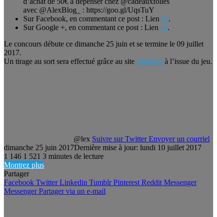
d’achat de 50€ à dépenser chez @cadeauxfolies
avec @AlexBlog_ : https://goo.gl/UqsTuY
Sur Facebook, en commentant ce post : Lien
ici
.
Sur Google +, en commentant ce post : Lien
ici
.
Le concours débute ce dimanche 25 juin et se termine le 09 juillet
2017.
Un tirage au sort sera effectué grâce au site
Random
à l’issue du jeu.
@lex
Suivre sur Twitter
Envoyer un courriel
dimanche 25 juin 2017
Dernière mise à jour: lundi 10 juillet 2017
1 146
1 521
3 minutes de lecture
Montrez plus
Partager
Facebook
Twitter
Linkedin
Tumblr
Pinterest
Reddit
Messenger
Messenger
Partager via un e-mail