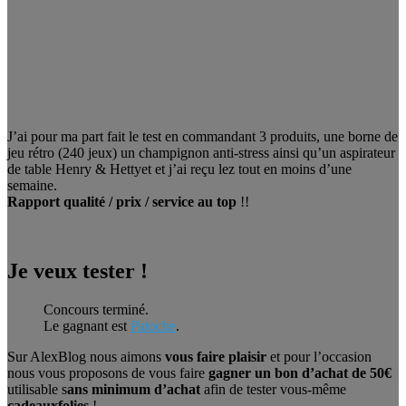
J’ai pour ma part fait le test en commandant 3 produits, une borne de
jeu rétro (240 jeux) un champignon anti-stress ainsi qu’un aspirateur
de table Henry & Hettyet et j’ai reçu lez tout en moins d’une
semaine.
Rapport qualité / prix / service au top
!!
Je veux tester !
Concours terminé.
Le gagnant est
Patoche
.
Sur AlexBlog nous aimons
vous faire plaisir
et pour l’occasion
nous vous proposons de vous faire
gagner un bon d’achat de 50€
utilisable s
ans minimum d’achat
afin de tester vous-même
cadeauxfolies
!