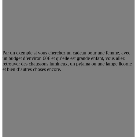
Par un exemple si vous cherchez un cadeau pour une femme, avec
un budget d’environ 60€ et qu’elle est grande enfant, vous allez
retrouver des chaussons lumineux, un pyjama ou une lampe licorne
et bien d’autres choses encore.