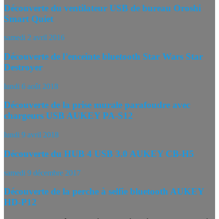
Découverte du ventilateur USB de bureau Oroshi
Smart Quiet
samedi 2 avril 2016
Découverte de l’enceinte bluetooth Star Wars Star
Destroyer
lundi 6 août 2018
Découverte de la prise murale parafoudre avec
chargeurs USB AUKEY PA-S12
lundi 9 avril 2018
Découverte du HUB 4 USB 3.0 AUKEY CB-H5
samedi 9 décembre 2017
Découverte de la perche à selfie bluetooth AUKEY
HD-P12