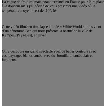
La vague de froid est maintenant terminée en France pour faire place
à la douceur mais j’ai décidé de vous présenter une vidéo où la
température moyenne est de -10°. 😀
Cette vidéo filmé en time lapse intitulé « White World » nous vient
d’un dénommé Ben qui nous présente la beauté de la ville de
Kampen (Pays-Bas), en hiver.
On y découvre un grand spectacle avec de belles couleurs avec
ces paysages blancs tantôt avec du brouillard, tantôt clair et
lumineux.