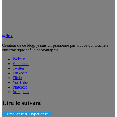
@lex
Créateur de ce blog, je suis un passionné par tout ce qui touche à
l'informatique et à la photographie.
Website
Facebook
Twitter
Linkedin
Flickr
YouTube
Pinterest
Instagram
Lire le suivant
Time lapse & Hyperlapse