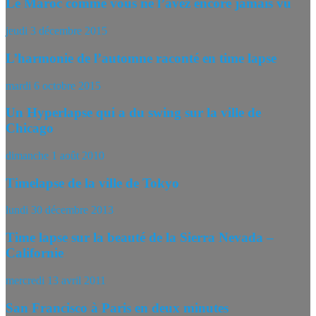
Le Maroc comme vous ne l’avez encore jamais vu
jeudi 3 décembre 2015
L’harmonie de l’automne raconté en time lapse
mardi 6 octobre 2015
Un Hyperlapse qui a du swing sur la ville de
Chicago
dimanche 1 août 2010
Timelapse de la ville de Tokyo
lundi 30 décembre 2013
Time lapse sur la beauté de la Sierra Nevada –
Californie
mercredi 13 avril 2011
San Francisco à Paris en deux minutes