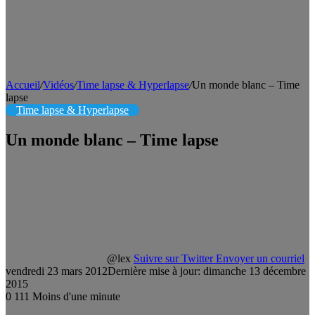
Accueil
/
Vidéos
/
Time lapse & Hyperlapse
/
Un monde blanc – Time
lapse
Time lapse & Hyperlapse
Un monde blanc – Time lapse
@lex
Suivre sur Twitter
Envoyer un courriel
vendredi 23 mars 2012
Dernière mise à jour: dimanche 13 décembre
2015
0
111
Moins d'une minute