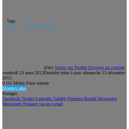
Tags
neige
paysage enneigé
@lex
Suivre sur Twitter
Envoyer un courriel
vendredi 23 mars 2012
Dernière mise à jour: dimanche 13 décembre
2015
0
111
Moins d'une minute
Montrez plus
Partager
Facebook
Twitter
Linkedin
Tumblr
Pinterest
Reddit
Messenger
Messenger
Partager via un e-mail