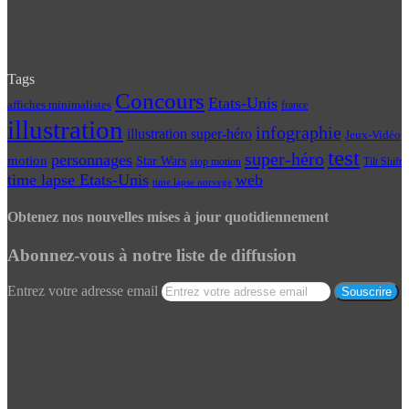
Tags
Concours
Etats-Unis
affiches minimalistes
france
illustration
infographie
illustration super-héro
Jeux-Vidéo
test
super-héro
personnages
motion
Star Wars
Tilt Shift
stop motion
time lapse Etats-Unis
web
time lapse norvege
Obtenez nos nouvelles mises à jour quotidiennement
Abonnez-vous à notre liste de diffusion
Entrez votre adresse email