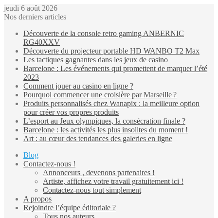
jeudi 6 août 2026
Nos derniers articles
Découverte de la console retro gaming ANBERNIC
RG40XXV
Découverte du projecteur portable HD WANBO T2 Max
Les tactiques gagnantes dans les jeux de casino
Barcelone : Les événements qui promettent de marquer l’été
2023
Comment jouer au casino en ligne ?
Pourquoi commencer une croisière par Marseille ?
Produits personnalisés chez Wanapix : la meilleure option
pour créer vos propres produits
L’esport au Jeux olympiques, la consécration finale ?
Barcelone : les activités les plus insolites du moment !
Art : au cœur des tendances des galeries en ligne
Blog
Contactez-nous !
Annonceurs , devenons partenaires !
Artiste, affichez votre travail gratuitement ici !
Contactez-nous tout simplement
A propos
Rejoindre l’équipe éditoriale ?
Tous nos auteurs