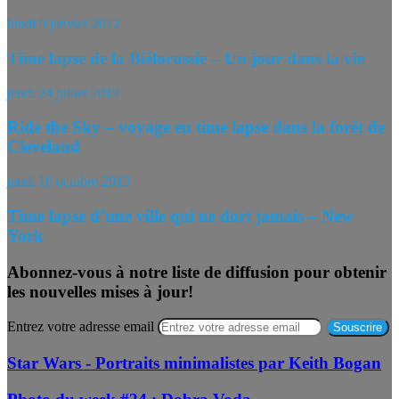
lundi 9 janvier 2012
Time lapse de la Biélorussie – Un jour dans la vie
jeudi 24 juillet 2014
Ride the Sky – voyage en time lapse dans la forêt de
Cleveland
jeudi 10 octobre 2013
Time lapse d’une ville qui ne dort jamais – New
York
Abonnez-vous à notre liste de diffusion pour obtenir
les nouvelles mises à jour!
Entrez votre adresse email
Star Wars - Portraits minimalistes par Keith Bogan