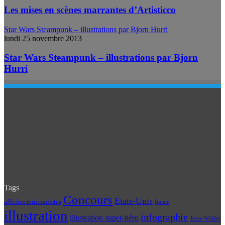
Les mises en scènes marrantes d’Artisticco
Star Wars Steampunk – illustrations par Bjorn Hurri
lundi 25 novembre 2013
Star Wars Steampunk – illustrations par Bjorn
Hurri
Tags
Concours
Etats-Unis
affiches minimalistes
france
illustration
infographie
illustration super-héro
Jeux-Vidéo