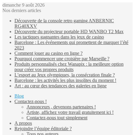
dimanche 9 août 2026
Nos derniers articles
Découverte de la console retro gaming ANBERNIC
RG40XXV
Découverte du projecteur portable HD WANBO T2 Max
Les tactiques gagnantes dans les jeux de casino
Barcelone : Les événements qui promettent de marquer l’été
2023
Comment jouer au casino en ligne ?
Pourquoi commencer une croisière par Marseille ?
Produits personnalisés chez Wanapix : la meilleure option
pour créer vos propres produits
L’esport au Jeux olympiques, la consécration finale ?
Barcelone : les activités les plus insolites du moment !
Art : au cœur des tendances des galeries en ligne
Blog
Contactez-nous !
Annonceurs , devenons partenaires !
Artiste, affichez votre travail gratuitement ici !
Contactez-nous tout simplement
A propos
Rejoindre l’équipe éditoriale ?
Tous nos auteurs