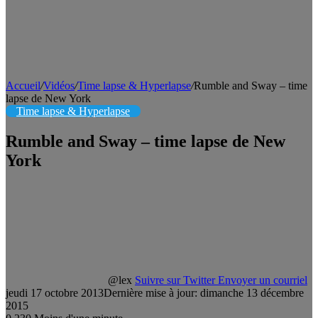
Accueil
/
Vidéos
/
Time lapse & Hyperlapse
/
Rumble and Sway – time
lapse de New York
Time lapse & Hyperlapse
Rumble and Sway – time lapse de New
York
@lex
Suivre sur Twitter
Envoyer un courriel
jeudi 17 octobre 2013
Dernière mise à jour: dimanche 13 décembre
2015