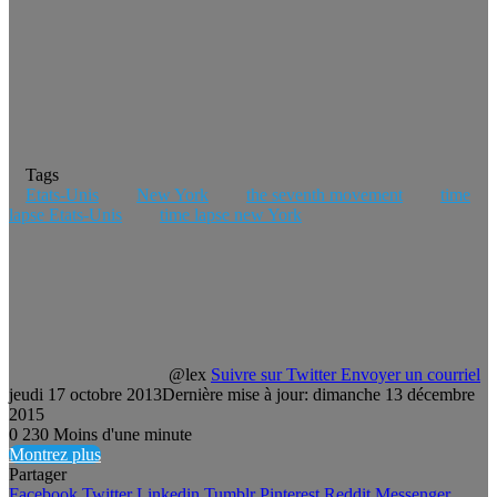
Tags
Etats-Unis
New York
the seventh movement
time
lapse Etats-Unis
time lapse new York
@lex
Suivre sur Twitter
Envoyer un courriel
jeudi 17 octobre 2013
Dernière mise à jour: dimanche 13 décembre
2015
0
230
Moins d'une minute
Montrez plus
Partager
Facebook
Twitter
Linkedin
Tumblr
Pinterest
Reddit
Messenger