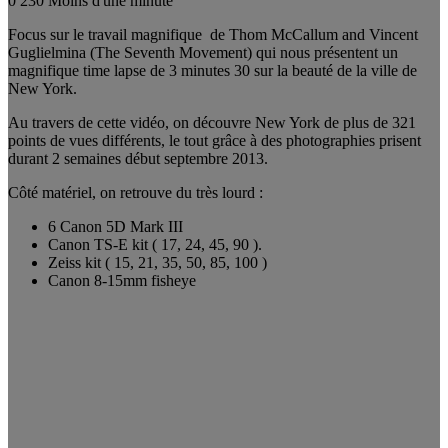
0
230
Moins d'une minute
Focus sur le travail magnifique de Thom McCallum and Vincent
Guglielmina (The Seventh Movement) qui nous présentent un
magnifique time lapse de 3 minutes 30 sur la beauté de la ville de
New York.
Au travers de cette vidéo, on découvre New York de plus de 321
points de vues différents, le tout grâce à des photographies prisent
durant 2 semaines début septembre 2013.
Côté matériel, on retrouve du très lourd :
6 Canon 5D Mark III
Canon TS-E kit ( 17, 24, 45, 90 ).
Zeiss kit ( 15, 21, 35, 50, 85, 100 )
Canon 8-15mm fisheye