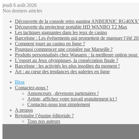
jeudi 6 août 2026
Nos derniers articles
Découverte de la console retro gaming ANBERNIC RG40X
Découverte du projecteur portable HD WANBO T2 Max
Les tactiques gagnantes dans les jeux de casino
Barcelone : Les événements qui promettent de marquer l’été 2
Comment jouer au casino en ligne ?
Pourquoi commencer une croisière par Marseille ?
Produits personnalisés chez Wanapix : la meilleure option pour 
L’esport au Jeux olympiques, la consécration finale ?
Barcelone : les activités les plus insolites du moment !
Art : au cœur des tendances des galeries en ligne
Blog
Contactez-nous !
Annonceurs , devenons partenaires !
Artiste, affichez votre travail gratuitement ici !
Contactez-nous tout simplement
A propos
Rejoindre l’équipe éditoriale ?
Tous nos auteurs