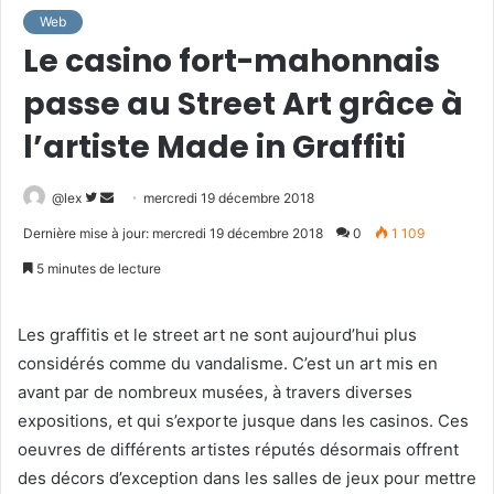
Web
Le casino fort-mahonnais
passe au Street Art grâce à
l’artiste Made in Graffiti
@lex
S
E
mercredi 19 décembre 2018
u
n
Dernière mise à jour: mercredi 19 décembre 2018
0
1 109
i
v
5 minutes de lecture
v
o
r
y
e
e
Les graffitis et le street art ne sont aujourd’hui plus
s
r
considérés comme du vandalisme. C’est un art mis en
u
u
avant par de nombreux musées, à travers diverses
r
n
expositions, et qui s’exporte jusque dans les casinos. Ces
T
c
oeuvres de différents artistes réputés désormais offrent
w
o
des décors d’exception dans les salles de jeux pour mettre
i
u