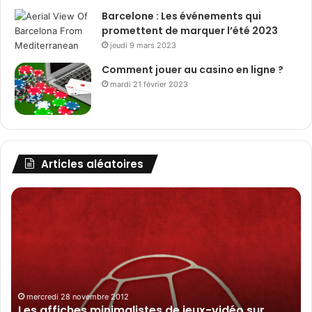
Barcelone : Les événements qui
Nous traversons les Alpes et passons en territoire suisse
promettent de marquer l’été 2023
cette fois pour découvrir une autre exposition sur le street
jeudi 9 mars 2023
art dans l’un des plus prestigieux casinos du pays, le
Comment jouer au casino en ligne ?
Crans-Montana. Permis en 2014 et pour une durée
mardi 21 février 2023
déterminée de trois mois, des graffeurs locaux et du
monde entier ont non seulement pu faire la promotion du
street art à des milliers de parieurs, mais aussi faire valoir
leurs talents réputés jusque-là. Invader, Cope2, Mike
Articles aléatoires
Giant et Shepard Fairey « Obey » ont notamment pu
mettre en lumière leur art et s’octroyer une publicité des
L
I
plus flatteuses. Le dernier cité est originaire des États-
e
l
Unis et il s’est illustré pour
l’affiche « Hope » présentant
s
l
c
u
Barak Obama
, regard pointé vers l’horizon, le tout dans un
o
s
mélange de couleurs à l’effigie du drapeau américain. Mais
n
t
cette oeuvre n’est que l’aboutissement de 29 années de
f
r
travail et de créations multiples. Shepard Fairey est en
é
a
lundi 10 juin 2013
Les conférences 2013 du salon de l’E3 en
r
t