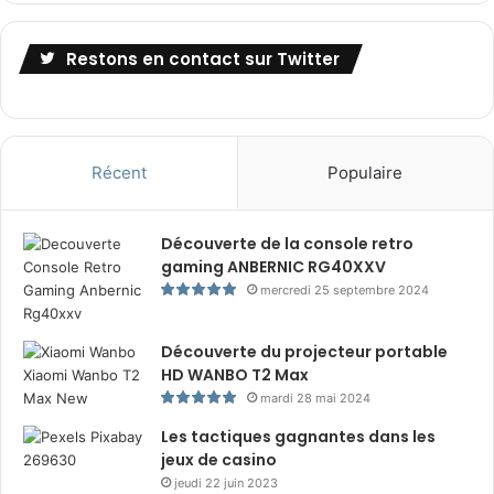
Palace. Les casinos français et suisses n’hésitent pas
également à proposer des oeuvres classiques des
Restons en contact sur Twitter
personnages illustres de la Renaissance ou dans le
registre de l’Art contemporain. Alors que les graffs et le
street art s’imposent comme un art à part entière, de plus
en plus reconnu par tous, les casinos mettent également
Récent
Populaire
en avant quelques offres d’artistes d’un nouveau genre. La
culture urbaine ne fait que s’accroître et s’installer dans de
Découverte de la console retro
nombreux établissements du jeu. Cela a notamment été le
gaming ANBERNIC RG40XXV
cas au
Casino de Chatelaillon en fin 2017
. Une exposition
mercredi 25 septembre 2024
éphémère organisée par Le Barrio, une association
regroupant de nombreux artistes du street art et
Découverte du projecteur portable
promulguant leurs oeuvres un peu partout en France.
HD WANBO T2 Max
L’artiste Performance! Epéo a même invité les joueurs du
mardi 28 mai 2024
casino à découvrir son travail en réalisant une oeuvre en
Les tactiques gagnantes dans les
direct. Beaucoup d’autres références comme celles-ci
jeux de casino
peuvent être citées. Le street art n’a pas fini d’étonner.
jeudi 22 juin 2023