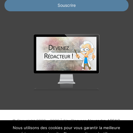
a
email
devant lui et devrait très rapidement attirer l’oeil des
i
meilleurs dans ce domaine. Il fait déjà partie de la caste
s
!
des meilleurs du street art en France, et pour présenter sa
notoriété internationale, une compilation de son talent
affichée à Las Vegas serait sans doute l’aboutissement
d’un parcours idéalement établi et entamé au Casino de
Fort-Mahon.
casino
web
© Copyright 2008 - 2026 | AlexBlog par
Alexandre ARSAC
.
Nous utilisons des cookies pour vous garantir la meilleure
Blog
Mentions légales
Partenariat – Annonceurs