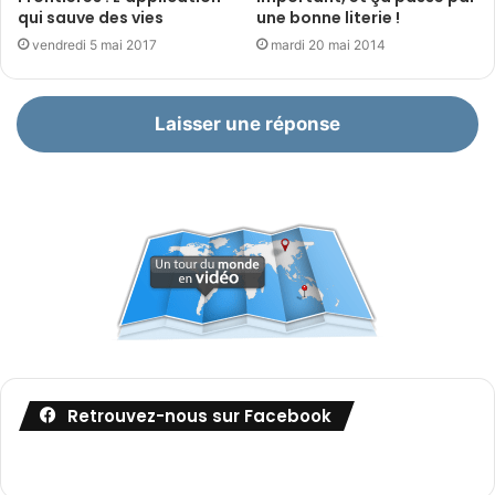
également mise en avant début 2018. Cette notoriété
qui sauve des vies
une bonne literie !
publique qu’il parvient à accroître se prolonge au fur et à
vendredi 5 mai 2017
mardi 20 mai 2014
mesure à l’échelle de la France, mais aussi outre-Manche
et outre-Atlantique où son travail commence à fasciner de
Laisser une réponse
plus en plus d’entreprises et particuliers souhaitant
remettre à neuf la décoration intérieure ou extérieure,
avec une oeuvre unique inspirée par le seul Made in
Graffiti.
Les Expositions Street Art
Dans Les Casinos
Retrouvez-nous sur Facebook
L’art est au centre de nombreux casinos comme vous avez
sans doute pu le découvrir à Las Vegas avec le restaurant
Picasso du Bellagio, ou encore les sculptures du Caesars