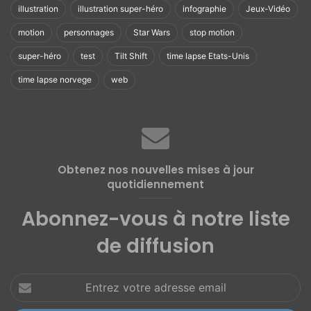
mondialement connus. Mais la ville construite au milieu du
3
illustration
illustration super-héro
infographie
Jeux-Vidéo
’
désert du Nevada est également redécorée de fond en
e
a
motion
personnages
Star Wars
stop motion
comble par des oeuvres de street art.
Entre Las Vegas et
n
r
s
t
les graffitis, c’est l’amour fou
. Transformant la cité en
super-héro
test
Tilt Shift
time lapse Etats-Unis
t
i
véritable museum de cet art pleinement reconnu, les
time lapse norvege
web
r
s
passants lèvent davantage les yeux pour admirer les
e
t
réalisations de nombreux artistes américains pour pallier
a
e
m
A
au gris du béton. Des inspirations uniques de ROA,
i
n
D*Face, Tristan Eaton, et la légende Shepard Fairey sont
n
d
idéalement mises en avant chaque jour qui se lève et
Obtenez nos nouvelles mises à jour
g
r
chaque nuit qui tombe. Mais pour en avoir un aperçu, il
quotidiennement
l
e
i
a
faudra bien souvent s’éloigner des hôtels et casinos de
Abonnez-vous à notre liste
v
s
luxe pour remonter au nord de la ville, dans le district de
e
P
Downtown de Las Vegas,. C’est majoritairement dans cette
de diffusion
f
r
zone reculée que vous contemplerez au plus près ces
r
e
oeuvres magistrales. Sans doute y apercevrez-vous à
a
i
Entrez
n
s
l’avenir un nouveau graffiti de l’artiste des Hauts de
votre
ç
France, Made in Graffiti. Le jeune graffeur a de beaux jours
adresse