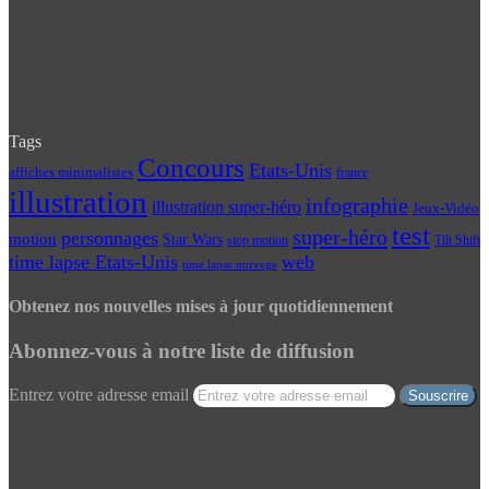
Tags
Concours
Etats-Unis
affiches minimalistes
france
illustration
infographie
illustration super-héro
Jeux-Vidéo
test
super-héro
personnages
motion
Star Wars
Tilt Shift
stop motion
time lapse Etats-Unis
web
time lapse norvege
Obtenez nos nouvelles mises à jour quotidiennement
Abonnez-vous à notre liste de diffusion
Entrez votre adresse email