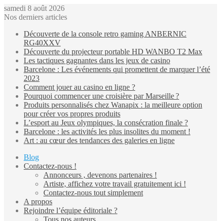
samedi 8 août 2026
Nos derniers articles
Découverte de la console retro gaming ANBERNIC
RG40XXV
Découverte du projecteur portable HD WANBO T2 Max
Les tactiques gagnantes dans les jeux de casino
Barcelone : Les événements qui promettent de marquer l’été
2023
Comment jouer au casino en ligne ?
Pourquoi commencer une croisière par Marseille ?
Produits personnalisés chez Wanapix : la meilleure option
pour créer vos propres produits
L’esport au Jeux olympiques, la consécration finale ?
Barcelone : les activités les plus insolites du moment !
Art : au cœur des tendances des galeries en ligne
Blog
Contactez-nous !
Annonceurs , devenons partenaires !
Artiste, affichez votre travail gratuitement ici !
Contactez-nous tout simplement
A propos
Rejoindre l’équipe éditoriale ?
Tous nos auteurs