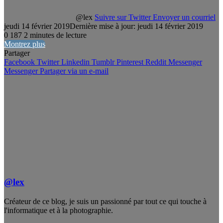
@lex
Suivre sur Twitter
Envoyer un courriel
jeudi 14 février 2019
Dernière mise à jour: jeudi 14 février 2019
0
187
2 minutes de lecture
Montrez plus
Partager
Facebook
Twitter
Linkedin
Tumblr
Pinterest
Reddit
Messenger
Messenger
Partager via un e-mail
@lex
Créateur de ce blog, je suis un passionné par tout ce qui touche à
l'informatique et à la photographie.