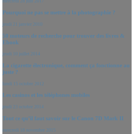
mercredi 28 juin 2017
Pourquoi ne pas se mettre à la photographie ?
jeudi 21 janvier 2010
50 moteurs de recherche pour trouver des livres &
Ebook
jeudi 10 juillet 2014
La cigarette électronique, comment ça fonctionne au
juste ?
lundi 15 octobre 2012
Les casinos et les téléphones mobiles
jeudi 23 octobre 2014
Tout ce qu’il faut savoir sur le Canon 7D Mark II
mercredi 18 novembre 2015