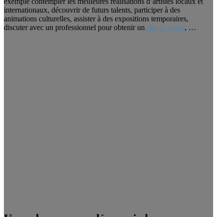
exemple contempler les meilleures réalisations d’artistes locaux et
internationaux, découvrir de futurs talents, participer à des
animations culturelles, assister à des expositions temporaires,
discuter avec un professionnel pour obtenir un
site de vente
, …