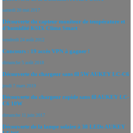
samedi 20 mai 2017
Découverte du capteur moniteur de température et
d’humidité KSIX Clima Smart
vendredi 24 août 2012
Concours : 19 accès VPN à gagner !
dimanche 5 août 2018
Découverte du chargeur sans fil 5W AUKEY LC-C6
jeudi 7 mars 2019
Découverte du chargeur rapide sans fil AUKEY LC-
C6 10W
dimanche 11 juin 2017
Découverte de la lampe solaire à 38 LEDs AUKEY