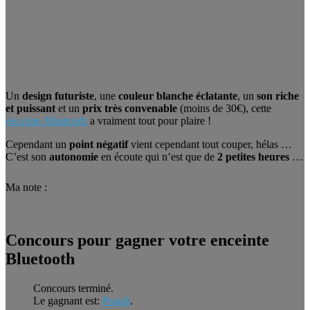
Un
design futuriste
, une
couleur blanche éclatante
, un
son riche
et puissant
et un
prix très convenable
(moins de 30€), cette
enceinte Bluetooth
a vraiment tout pour plaire !
Cependant un
point négatif
vient cependant tout couper, hélas …
C’est son
autonomie
en écoute qui n’est que de
2 petites heures
…
Ma note :
Concours pour gagner votre enceinte
Bluetooth
Concours terminé.
Le gagnant est:
Poauli
.