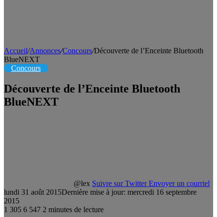
Accueil
/
Annonces
/
Concours
/
Découverte de l’Enceinte Bluetooth
BlueNEXT
Concours
Découverte de l’Enceinte Bluetooth
BlueNEXT
@lex
Suivre sur Twitter
Envoyer un courriel
lundi 31 août 2015
Dernière mise à jour: mercredi 16 septembre
2015
1 305
6 547
2 minutes de lecture