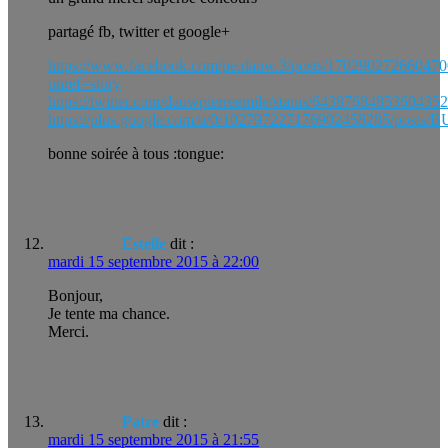
partagé fb, twitter et google+
https://www.facebook.com/pe.dauw.3/posts/170290272660470
pnref=story
https://twitter.com/dauwpierreemile/status/6438768485360435
https://plus.google.com/u/0/102797227176902458285/posts
bonne soirée à tous :tongue:
Estelle
dit :
mardi 15 septembre 2015 à 22:00
Bonjour,
Je tente ma chance.
Merci.
Patre
dit :
mardi 15 septembre 2015 à 21:55