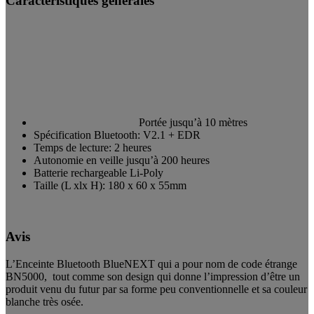
Caractéristiques générales
Portée jusqu’à 10 mètres
Spécification Bluetooth: V2.1 + EDR
Temps de lecture: 2 heures
Autonomie en veille jusqu’à 200 heures
Batterie rechargeable Li-Poly
Taille (L xlx H): 180 x 60 x 55mm
Avis
L’Enceinte Bluetooth BlueNEXT qui a pour nom de code étrange
BN5000, tout comme son design qui donne l’impression d’être un
produit venu du futur par sa forme peu conventionnelle et sa couleur
blanche très osée.