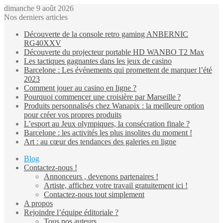
dimanche 9 août 2026
Nos derniers articles
Découverte de la console retro gaming ANBERNIC
RG40XXV
Découverte du projecteur portable HD WANBO T2 Max
Les tactiques gagnantes dans les jeux de casino
Barcelone : Les événements qui promettent de marquer l’été
2023
Comment jouer au casino en ligne ?
Pourquoi commencer une croisière par Marseille ?
Produits personnalisés chez Wanapix : la meilleure option
pour créer vos propres produits
L’esport au Jeux olympiques, la consécration finale ?
Barcelone : les activités les plus insolites du moment !
Art : au cœur des tendances des galeries en ligne
Blog
Contactez-nous !
Annonceurs , devenons partenaires !
Artiste, affichez votre travail gratuitement ici !
Contactez-nous tout simplement
A propos
Rejoindre l’équipe éditoriale ?
Tous nos auteurs