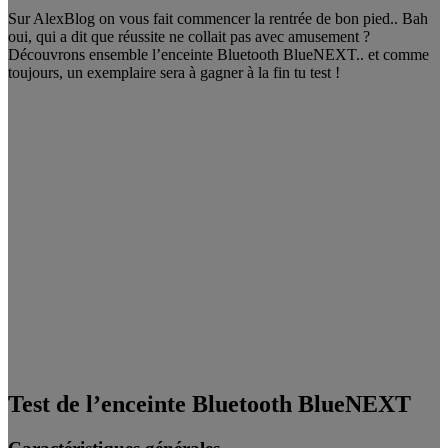
Sur AlexBlog on vous fait commencer la rentrée de bon pied.. Bah
oui, qui a dit que réussite ne collait pas avec amusement ?
Découvrons ensemble l’enceinte Bluetooth BlueNEXT.. et comme
toujours, un exemplaire sera à gagner à la fin tu test !
Test de l’enceinte Bluetooth BlueNEXT