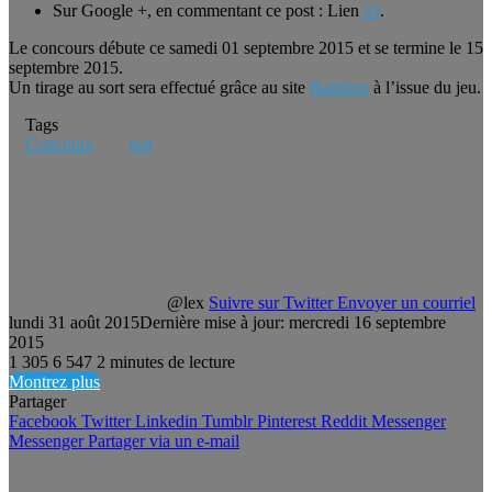
Sur Google +, en commentant ce post : Lien
ici
.
Le concours débute ce samedi 01 septembre 2015 et se termine le 15
septembre 2015.
Un tirage au sort sera effectué grâce au site
Random
à l’issue du jeu.
Tags
Concours
test
@lex
Suivre sur Twitter
Envoyer un courriel
lundi 31 août 2015
Dernière mise à jour: mercredi 16 septembre
2015
1 305
6 547
2 minutes de lecture
Montrez plus
Partager
Facebook
Twitter
Linkedin
Tumblr
Pinterest
Reddit
Messenger
Messenger
Partager via un e-mail