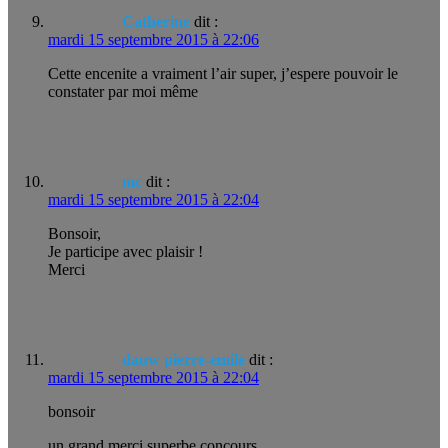
Catherine
dit :
mardi 15 septembre 2015 à 22:06
Cette encenite a vraiment l’air super, j’espere pouvoir le
constater par moi même
mc
dit :
mardi 15 septembre 2015 à 22:04
Bonsoir,
Je participe avec plaisir !
Merci
dauw pierre-emile
dit :
mardi 15 septembre 2015 à 22:04
bonsoir
un grand merci superbe concours