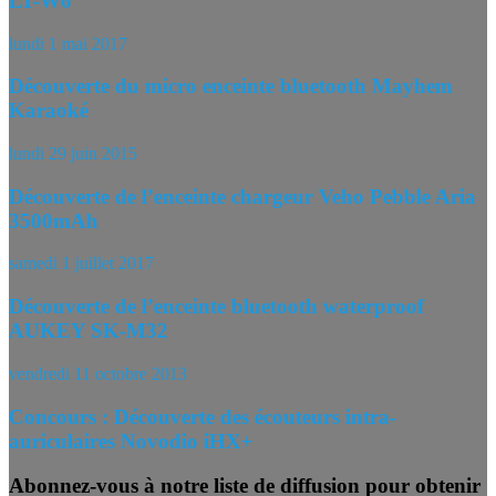
LT-W6
lundi 1 mai 2017
Découverte du micro enceinte bluetooth Mayhem
Karaoké
lundi 29 juin 2015
Découverte de l’enceinte chargeur Veho Pebble Aria
3500mAh
samedi 1 juillet 2017
Découverte de l’enceinte bluetooth waterproof
AUKEY SK-M32
vendredi 11 octobre 2013
Concours : Découverte des écouteurs intra-
auriculaires Novodio iHX+
Abonnez-vous à notre liste de diffusion pour obtenir