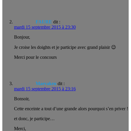
FAURE
dit :
mardi 15 septembre 2015 à 23:30
Bonjour,
Je croise les doights et je participe avec grand plaisir 😉
Merci pour le concours
Maevaken
dit :
mardi 15 septembre 2015 à 23:16
Bonsoir,
Cette enceinte a tout d’une grande alors pourquoi s’en priver !
et donc, je participe…
Merci,