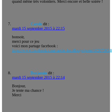
quand même très volontiers. Merci encore et belle soirée !
Carole
dit :
mardi 15 septembre 2015 à 22:15
bonsoir,
merci pour ce jeu
voici mon partage facebook :
https://www.facebook.com/carole.decollonge/posts/10207263
Benjamin
dit :
mardi 15 septembre 2015 à 22:14
Bonjour,
Je tente ma chance !
Merci