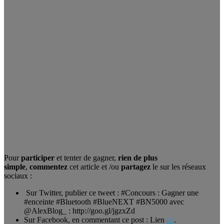
Pour
participer
et tenter de gagner,
rien de plus
simple
,
commentez
cet article et /ou
partagez
le sur les réseaux
sociaux :
Sur Twitter, publier ce tweet : #Concours : Gagner une
#enceinte #Bluetooth #BlueNEXT #BN5000 avec
@AlexBlog_ : http://goo.gl/jgzxZd
Sur Facebook, en commentant ce post : Lien
ici
.