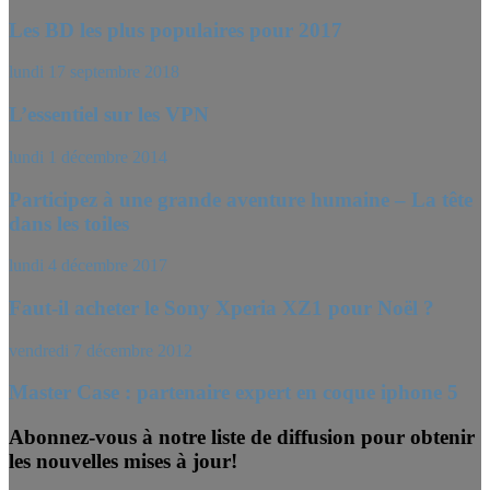
Les BD les plus populaires pour 2017
lundi 17 septembre 2018
L’essentiel sur les VPN
lundi 1 décembre 2014
Participez à une grande aventure humaine – La tête
dans les toiles
lundi 4 décembre 2017
Faut-il acheter le Sony Xperia XZ1 pour Noël ?
vendredi 7 décembre 2012
Master Case : partenaire expert en coque iphone 5
Abonnez-vous à notre liste de diffusion pour obtenir
les nouvelles mises à jour!