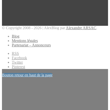
© Copyright 2008 - 2026 | AlexBlog par
Alexandre ARSAC
.
Blog
Mentions légales
Partenariat – Annonceurs
RSS
Facebook
Twitter
Pinterest
Bouton retour en haut de la page