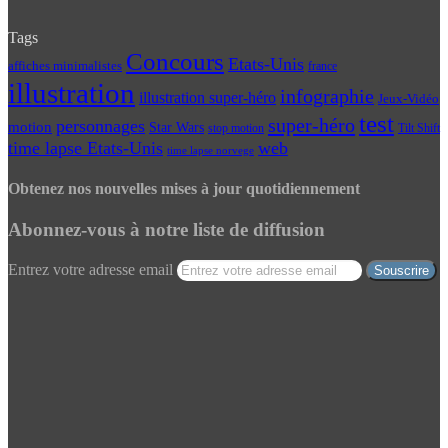
Tags
Concours
Etats-Unis
affiches minimalistes
france
illustration
infographie
illustration super-héro
Jeux-Vidéo
test
super-héro
personnages
motion
Star Wars
Tilt Shift
stop motion
time lapse Etats-Unis
web
time lapse norvege
Obtenez nos nouvelles mises à jour quotidiennement
Abonnez-vous à notre liste de diffusion
Entrez votre adresse email