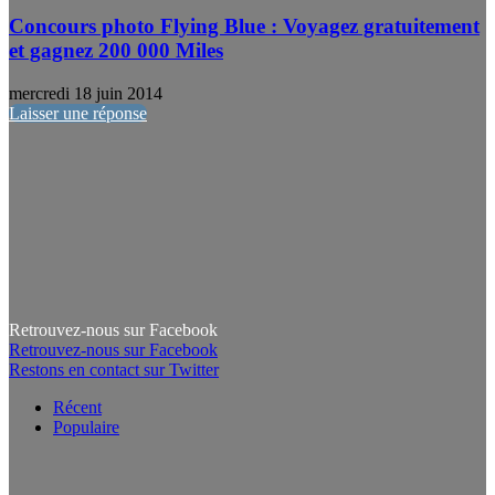
Concours photo Flying Blue : Voyagez gratuitement
et gagnez 200 000 Miles
mercredi 18 juin 2014
Laisser une réponse
Retrouvez-nous sur Facebook
Retrouvez-nous sur Facebook
Restons en contact sur Twitter
Récent
Populaire