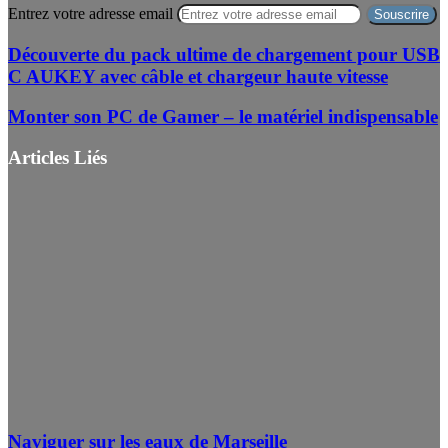
Entrez votre adresse email
Découverte du pack ultime de chargement pour USB
C AUKEY avec câble et chargeur haute vitesse
Monter son PC de Gamer – le matériel indispensable
Articles Liés
Naviguer sur les eaux de Marseille