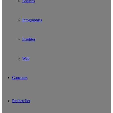
Astuces
Infographies
Insolites
Web
Concours
Rechercher