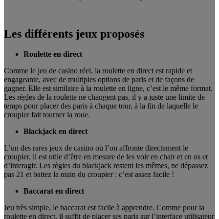
Les différents jeux proposés
Roulette en direct
Comme le jeu de casino réel, la roulette en direct est rapide et
engageante, avec de multiples options de paris et de façons de
gagner. Elle est similaire à la roulette en ligne, c’est le même format.
Les règles de la roulette ne changent pas, il y a juste une limite de
temps pour placer des paris à chaque tour, à la fin de laquelle le
croupier fait tourner la roue.
Blackjack en direct
L’un des rares jeux de casino où l’on affronte directement le
croupier, il est utile d’être en mesure de les voir en chair et en os et
d’interagir. Les règles du blackjack restent les mêmes, ne dépassez
pas 21 et battez la main du croupier : c’est assez facile !
Baccarat en direct
Jeu très simple, le baccarat est facile à apprendre. Comme pour la
roulette en direct, il suffit de placer ses paris sur l’interface utilisateur