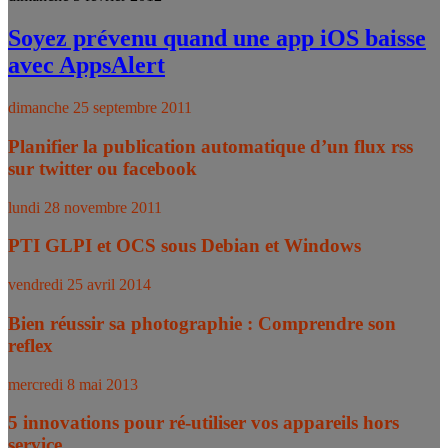
Soyez prévenu quand une app iOS baisse
avec AppsAlert
dimanche 25 septembre 2011
Planifier la publication automatique d’un flux rss
sur twitter ou facebook
lundi 28 novembre 2011
PTI GLPI et OCS sous Debian et Windows
vendredi 25 avril 2014
Bien réussir sa photographie : Comprendre son
reflex
mercredi 8 mai 2013
5 innovations pour ré-utiliser vos appareils hors
service