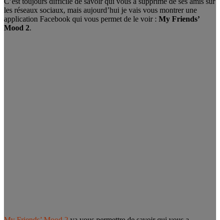
C’est toujours difficile de savoir qui vous a supprimé de ses amis sur
les réseaux sociaux, mais aujourd’hui je vais vous montrer une
application Facebook qui vous permet de le voir :
My Friends’
Mood 2
.
My Friends’ Mood 2
va vous permettre de savoir qui vous a