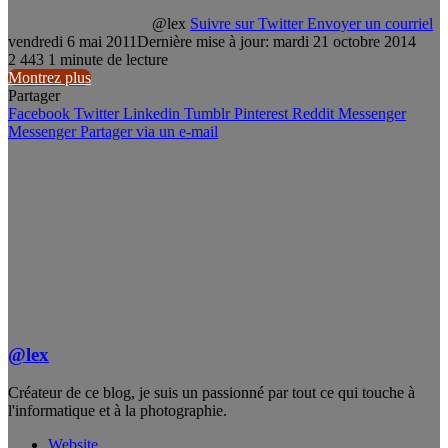
@lex
Suivre sur Twitter
Envoyer un courriel
vendredi 6 mai 2011
Dernière mise à jour: mardi 21 octobre 2014
2
443
1 minute de lecture
Montrez plus
Partager
Facebook
Twitter
Linkedin
Tumblr
Pinterest
Reddit
Messenger
Messenger
Partager via un e-mail
@lex
Créateur de ce blog, je suis un passionné par tout ce qui touche à
l'informatique et à la photographie.
Website