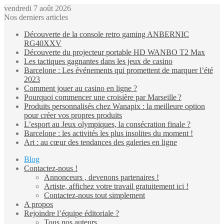
vendredi 7 août 2026
Nos derniers articles
Découverte de la console retro gaming ANBERNIC
RG40XXV
Découverte du projecteur portable HD WANBO T2 Max
Les tactiques gagnantes dans les jeux de casino
Barcelone : Les événements qui promettent de marquer l’été
2023
Comment jouer au casino en ligne ?
Pourquoi commencer une croisière par Marseille ?
Produits personnalisés chez Wanapix : la meilleure option
pour créer vos propres produits
L’esport au Jeux olympiques, la consécration finale ?
Barcelone : les activités les plus insolites du moment !
Art : au cœur des tendances des galeries en ligne
Blog
Contactez-nous !
Annonceurs , devenons partenaires !
Artiste, affichez votre travail gratuitement ici !
Contactez-nous tout simplement
A propos
Rejoindre l’équipe éditoriale ?
Tous nos auteurs