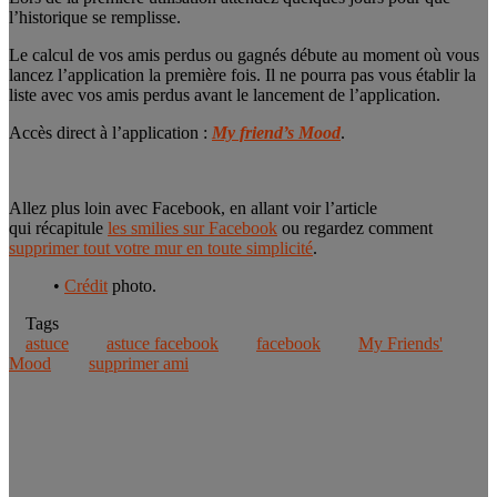
l’historique se remplisse.
Le calcul de vos amis perdus ou gagnés débute au moment où vous
lancez l’application la première fois. Il ne pourra pas vous établir la
liste avec vos amis perdus avant le lancement de l’application.
Accès direct à l’application :
My friend’s Mood
.
Allez plus loin avec Facebook, en allant voir l’article
qui récapitule
les smilies sur Facebook
ou regardez comment
supprimer tout votre mur en toute simplicité
.
•
Crédit
photo.
Tags
astuce
astuce facebook
facebook
My Friends'
Mood
supprimer ami