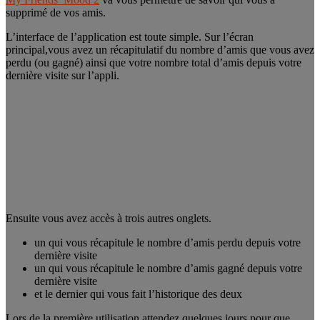
supprimé de vos amis.
L’interface de l’application est toute simple. Sur l’écran
principal,vous avez un récapitulatif du nombre d’amis que vous avez
perdu (ou gagné) ainsi que votre nombre total d’amis depuis votre
dernière visite sur l’appli.
Ensuite vous avez accès à trois autres onglets.
un qui vous récapitule le nombre d’amis perdu depuis votre
dernière visite
un qui vous récapitule le nombre d’amis gagné depuis votre
dernière visite
et le dernier qui vous fait l’historique des deux
Lors de la première utilisation attendez quelques jours pour que