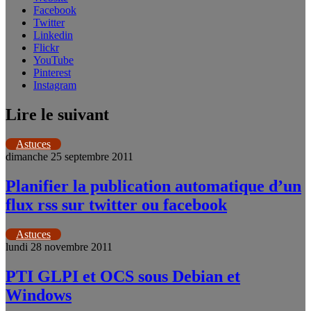
Facebook
Twitter
Linkedin
Flickr
YouTube
Pinterest
Instagram
Lire le suivant
Astuces
dimanche 25 septembre 2011
Planifier la publication automatique d’un
flux rss sur twitter ou facebook
Astuces
lundi 28 novembre 2011
PTI GLPI et OCS sous Debian et
Windows