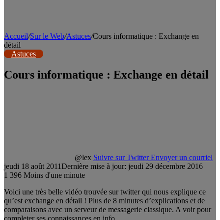
Accueil
/
Sur le Web
/
Astuces
/
Cours informatique : Exchange en
détail
Astuces
Cours informatique : Exchange en détail
@lex
Suivre sur Twitter
Envoyer un courriel
jeudi 18 août 2011
Dernière mise à jour: jeudi 29 décembre 2016
1
396
Moins d'une minute
Voici une très belle vidéo trouvée sur twitter qui nous explique ce
qu’est exchange en détail ! Plus de 8 minutes d’explications et de
comparaisons avec un serveur de messagerie classique. A voir pour
completer ses connaissances en info.