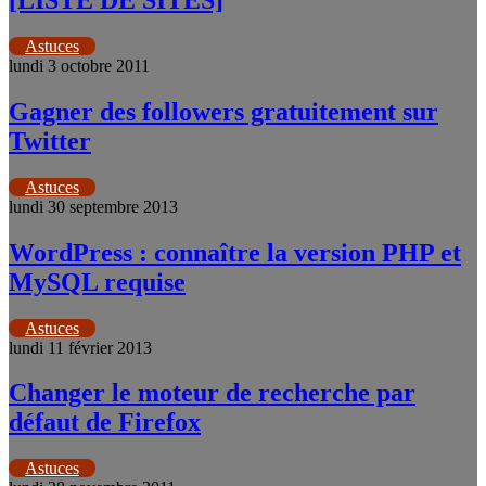
Astuces
lundi 3 octobre 2011
Gagner des followers gratuitement sur
Twitter
Astuces
lundi 30 septembre 2013
WordPress : connaître la version PHP et
MySQL requise
Astuces
lundi 11 février 2013
Changer le moteur de recherche par
défaut de Firefox
Astuces