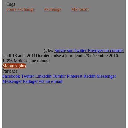
Tags
cours exchange
exchange
Microsoft
@lex
Suivre sur Twitter
Envoyer un courriel
jeudi 18 août 2011
Dernière mise à jour: jeudi 29 décembre 2016
1
396
Moins d'une minute
Montrez plus
Partager
Facebook
Twitter
Linkedin
Tumblr
Pinterest
Reddit
Messenger
Messenger
Partager via un e-mail