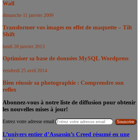
Wall
dimanche 11 janvier 2009
Transformer vos images en effet de maquette – Tilt
Shift
lundi 28 janvier 2013
Optimiser sa base de données MySQL Wordpress
vendredi 25 avril 2014
Bien réussir sa photographie : Comprendre son
reflex
Abonnez-vous à notre liste de diffusion pour obtenir
les nouvelles mises à jour!
Entrez votre adresse email
L’univers entier d’Assassin’s Creed résumé en une