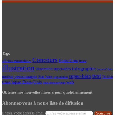
Tags
Concours
Etats-Unis
affiches minimalistes
france
illustration
infographie
illustration super-héro
Jeux-Vidéo
test
super-héro
personnages
motion
Star Wars
Tilt Shift
stop motion
time lapse Etats-Unis
web
time lapse norvege
Obtenez nos nouvelles mises à jour quotidiennement
Abonnez-vous à notre liste de diffusion
Entrez votre adresse email