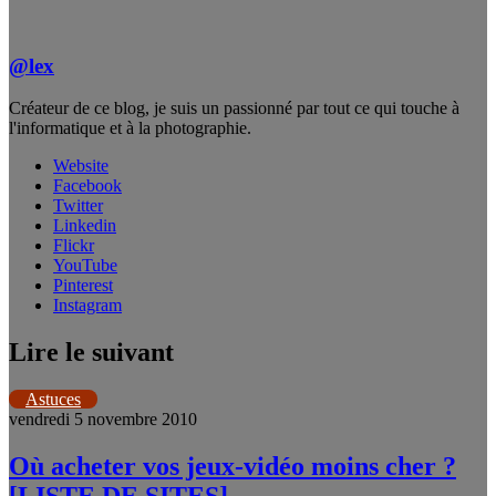
@lex
Créateur de ce blog, je suis un passionné par tout ce qui touche à
l'informatique et à la photographie.
Website
Facebook
Twitter
Linkedin
Flickr
YouTube
Pinterest
Instagram
Lire le suivant
Astuces
vendredi 5 novembre 2010
Où acheter vos jeux-vidéo moins cher ?
[LISTE DE SITES]