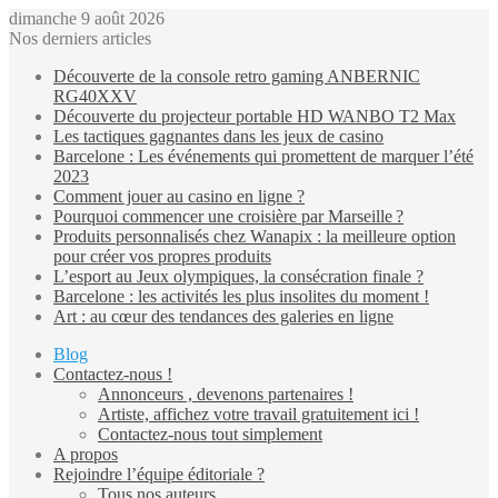
dimanche 9 août 2026
Nos derniers articles
Découverte de la console retro gaming ANBERNIC
RG40XXV
Découverte du projecteur portable HD WANBO T2 Max
Les tactiques gagnantes dans les jeux de casino
Barcelone : Les événements qui promettent de marquer l’été
2023
Comment jouer au casino en ligne ?
Pourquoi commencer une croisière par Marseille ?
Produits personnalisés chez Wanapix : la meilleure option
pour créer vos propres produits
L’esport au Jeux olympiques, la consécration finale ?
Barcelone : les activités les plus insolites du moment !
Art : au cœur des tendances des galeries en ligne
Blog
Contactez-nous !
Annonceurs , devenons partenaires !
Artiste, affichez votre travail gratuitement ici !
Contactez-nous tout simplement
A propos
Rejoindre l’équipe éditoriale ?
Tous nos auteurs