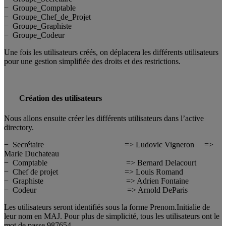
− Groupe_Comptable
− Groupe_Chef_de_Projet
− Groupe_Graphiste
− Groupe_Codeur
Une fois les utilisateurs créés, on déplacera les différents utilisateurs
pour une gestion simplifiée des droits et des restrictions.
Création des utilisateurs
Nous allons ensuite créer les différents utilisateurs dans l’active
directory.
− Secrétaire => Ludovic Vigneron =>
Marie Duchateau
− Comptable => Bernard Delacourt
− Chef de projet => Louis Romand
− Graphiste => Adrien Fontaine
− Codeur => Arnold DeParis
Les utilisateurs seront identifiés sous la forme Prenom.Initialie de
leur nom en MAJ. Pour plus de simplicité, tous les utilisateurs ont le
mot de passe 987654.