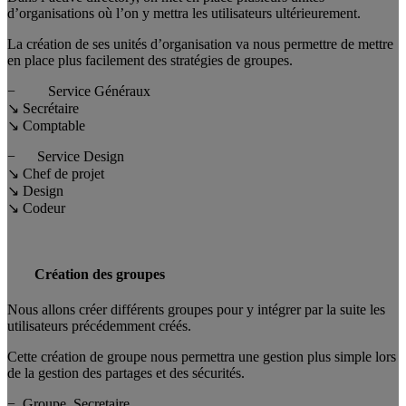
d’organisations où l’on y mettra les utilisateurs ultérieurement.
La création de ses unités d’organisation va nous permettre de mettre
en place plus facilement des stratégies de groupes.
− Service Généraux
↘ Secrétaire
↘ Comptable
− Service Design
↘ Chef de projet
↘ Design
↘ Codeur
Création des groupes
Nous allons créer différents groupes pour y intégrer par la suite les
utilisateurs précédemment créés.
Cette création de groupe nous permettra une gestion plus simple lors
de la gestion des partages et des sécurités.
− Groupe_Secretaire