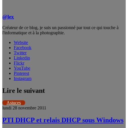
@lex
Créateur de ce blog, je suis un passionné par tout ce qui touche à
l'informatique et à la photographie.
Website
Facebook
Twitter
Linkedin
Flickr
YouTube
Pinterest
Instagram
Lire le suivant
Astuces
lundi 28 novembre 2011
PTI DHCP et relais DHCP sous Windows