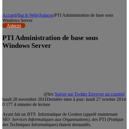
Accueil
/
Sur le Web
/
Astuces
/
PTI Administration de base sous
Windows Server
Astuces
PTI Administration de base sous
Windows Server
@lex
Suivre sur Twitter
Envoyer un courriel
lundi 28 novembre 2011
Dernière mise à jour: lundi 27 octobre 2014
0
177
4 minutes de lecture
Ayant fait un BTS Informatique de Gestion (appelé maintenant
SIO
Services Informatiques aux Organisation
s), des PTI (Pratique
des Techniques Informatiques) étaient demandés.