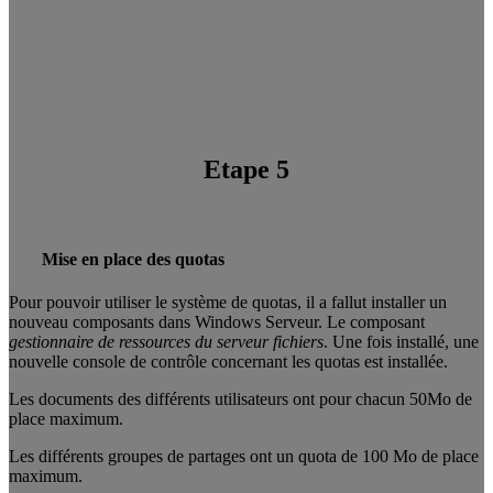
Etape 5
Mise en place des quotas
Pour pouvoir utiliser le système de quotas, il a fallut installer un
nouveau composants dans Windows Serveur. Le composant
gestionnaire de ressources du serveur fichiers
. Une fois installé, une
nouvelle console de contrôle concernant les quotas est installée.
Les documents des différents utilisateurs ont pour chacun 50Mo de
place maximum.
Les différents groupes de partages ont un quota de 100 Mo de place
maximum.