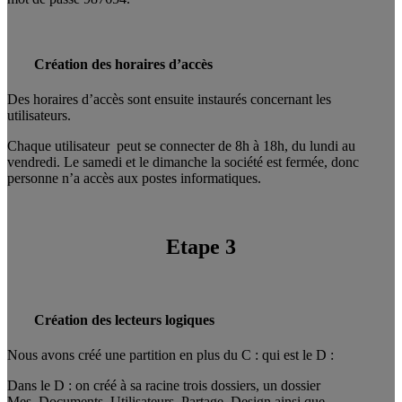
Création des horaires d’accès
Des horaires d’accès sont ensuite instaurés concernant les
utilisateurs.
Chaque utilisateur peut se connecter de 8h à 18h, du lundi au
vendredi. Le samedi et le dimanche la société est fermée, donc
personne n’a accès aux postes informatiques.
Etape 3
Création des lecteurs logiques
Nous avons créé une partition en plus du C : qui est le D :
Dans le D : on créé à sa racine trois dossiers, un dossier
Mes_Documents_Utilisateurs, Partage_Design ainsi que