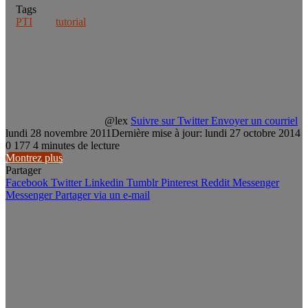
Tags
PTI
tutorial
@lex
Suivre sur Twitter
Envoyer un courriel
lundi 28 novembre 2011
Dernière mise à jour: lundi 27 octobre 2014
0
177
4 minutes de lecture
Montrez plus
Partager
Facebook
Twitter
Linkedin
Tumblr
Pinterest
Reddit
Messenger
Messenger
Partager via un e-mail