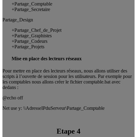
+Partage_Comptable
+Partage_Secretaire
Partage_Design
+Partage_Chef_de_Projet
+Partage_Graphistes
+Partage_Codeurs
+Partage_Projets
Mise en place des lecteurs réseaux
Pour mettre en place des lecteurs réseaux, nous allons utiliser des
scripts à l’ouverte de session pour les utilisateurs. Par exemple pour
les comptables nous allons créer le fichier comptable.bat avec
dedans :
@echo off
Net use y: \\AdresseIPduServeur\Partage_Comptable
Etape 4