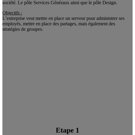
société. Le pôle Services Généraux ainsi que le pôle Design.
Objectifs :
L’entreprise veut mettre en place un serveur pour administrer ses
employés, mettre en place des partages, mais également des
stratégies de groupes.
Etape 1