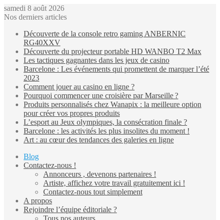
samedi 8 août 2026
Nos derniers articles
Découverte de la console retro gaming ANBERNIC
RG40XXV
Découverte du projecteur portable HD WANBO T2 Max
Les tactiques gagnantes dans les jeux de casino
Barcelone : Les événements qui promettent de marquer l’été
2023
Comment jouer au casino en ligne ?
Pourquoi commencer une croisière par Marseille ?
Produits personnalisés chez Wanapix : la meilleure option
pour créer vos propres produits
L’esport au Jeux olympiques, la consécration finale ?
Barcelone : les activités les plus insolites du moment !
Art : au cœur des tendances des galeries en ligne
Blog
Contactez-nous !
Annonceurs , devenons partenaires !
Artiste, affichez votre travail gratuitement ici !
Contactez-nous tout simplement
A propos
Rejoindre l’équipe éditoriale ?
Tous nos auteurs