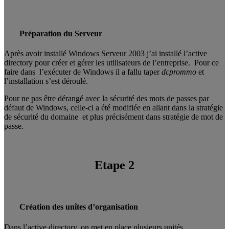
Préparation du Serveur
Après avoir installé Windows Serveur 2003 j’ai installé l’active
directory pour créer et gérer les utilisateurs de l’entreprise. Pour ce
faire dans l’exécuter de Windows il a fallu taper
dcprommo
et
l’installation s’est déroulé.
Pour ne pas être dérangé avec la sécurité des mots de passes par
défaut de Windows, celle-ci a été modifiée en allant dans la stratégie
de sécurité du domaine et plus précisément dans stratégie de mot de
passe.
Etape 2
Création des unîtes d’organisation
Dans l’active directory, on met en place plusieurs unités