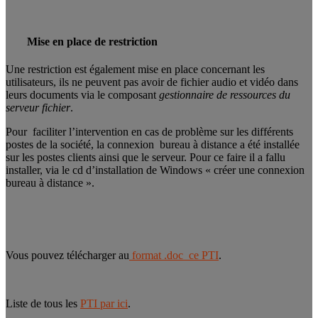
Mise en place de restriction
Une restriction est également mise en place concernant les
utilisateurs, ils ne peuvent pas avoir de fichier audio et vidéo dans
leurs documents via le composant
gestionnaire de ressources du
serveur fichier
.
Pour faciliter l’intervention en cas de problème sur les différents
postes de la société, la connexion bureau à distance a été installée
sur les postes clients ainsi que le serveur. Pour ce faire il a fallu
installer, via le cd d’installation de Windows « créer une connexion
bureau à distance ».
Vous pouvez télécharger au
format .doc ce PTI
.
Liste de tous les
PTI par ici
.