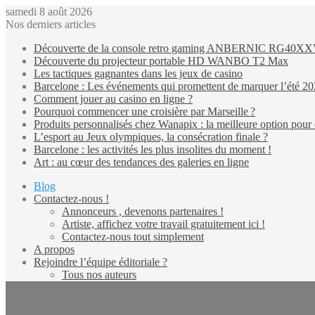
samedi 8 août 2026
Nos derniers articles
Découverte de la console retro gaming ANBERNIC RG40X
Découverte du projecteur portable HD WANBO T2 Max
Les tactiques gagnantes dans les jeux de casino
Barcelone : Les événements qui promettent de marquer l’été 2
Comment jouer au casino en ligne ?
Pourquoi commencer une croisière par Marseille ?
Produits personnalisés chez Wanapix : la meilleure option pour 
L’esport au Jeux olympiques, la consécration finale ?
Barcelone : les activités les plus insolites du moment !
Art : au cœur des tendances des galeries en ligne
Blog
Contactez-nous !
Annonceurs , devenons partenaires !
Artiste, affichez votre travail gratuitement ici !
Contactez-nous tout simplement
A propos
Rejoindre l’équipe éditoriale ?
Tous nos auteurs