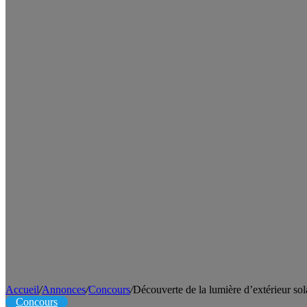
Accueil
/
Annonces
/
Concours
/
Découverte de la lumière d’extérieur sol
Concours