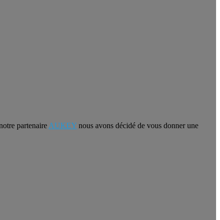
notre partenaire
AUKEY
nous avons décidé de vous donner une