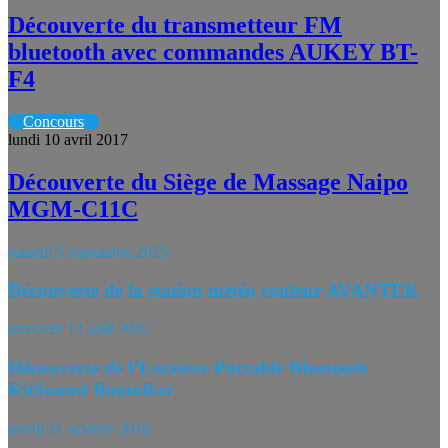
Découverte du transmetteur FM
bluetooth avec commandes AUKEY BT-
F4
Concours
lundi 10 avril 2017
Découverte du Siège de Massage Naipo
MGM-C11C
samedi 5 septembre 2015
Découverte de la station météo couleur AVANTEK
mercredi 12 août 2015
Découverte de l’Enceinte Portable Bluetooth
KitSound BoomBar
mardi 11 octobre 2016