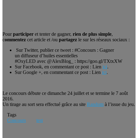
Pour
participer
et tenter de gagner,
rien de plus simple
,
c
ommentez
cet article et /ou
partagez
le sur les réseaux sociaux :
Sur Twitter, publier ce tweet : #Concours : Gagner
un diffuseur d’huiles essentielles
#OxyLED avec @AlexBlog_ : https://goo.gl/TXtxXW
Sur Facebook, en commentant ce post : Lien
ici
.
Sur Google +, en commentant ce post : Lien
ici
.
Le concours débute ce dimanche 24 juillet et se termine le 7 août
2016.
Un tirage au sort sera effectué grâce au site
Random
à l’issue du jeu.
Tags
Concours
test