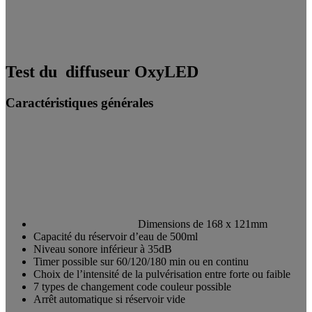
Test du diffuseur OxyLED
Caractéristiques générales
Dimensions de 168 x 121mm
Capacité du réservoir d’eau de 500ml
Niveau sonore inférieur à 35dB
Timer possible sur 60/120/180 min ou en continu
Choix de l’intensité de la pulvérisation entre forte ou faible
7 types de changement code couleur possible
Arrêt automatique si réservoir vide