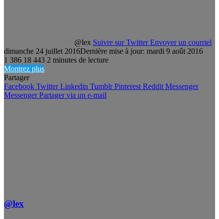
@lex
Suivre sur Twitter
Envoyer un courriel
dimanche 24 juillet 2016
Dernière mise à jour: mardi 9 août 2016
1 386
18 443
2 minutes de lecture
Montrez plus
Partager
Facebook
Twitter
Linkedin
Tumblr
Pinterest
Reddit
Messenger
Messenger
Partager via un e-mail
@lex