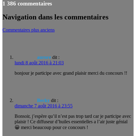
1 386 commentaires
Navigation dans les commentaires
Commentaires plus anciens
aurore
dit :
lundi 8 août 2016 à 21:03
bonjour je participe avec grand plaisir merci du concours !!
Becky
dit :
dimanche 7 août 2016 à 23:55
Bonsoir, j’espère qu’il n’est pas trop tard car je participe avec
plaisir ! Ce diffuseur d’huiles essentielles a l’air juste génial
😀 merci beaucoup pour ce concours !