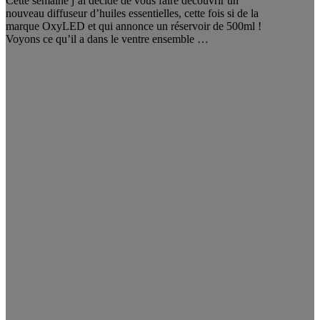
Cette semaine j’ai décidé de vous faire découvrir un
nouveau diffuseur d’huiles essentielles, cette fois si de la
marque OxyLED et qui annonce un réservoir de 500ml !
Voyons ce qu’il a dans le ventre ensemble …