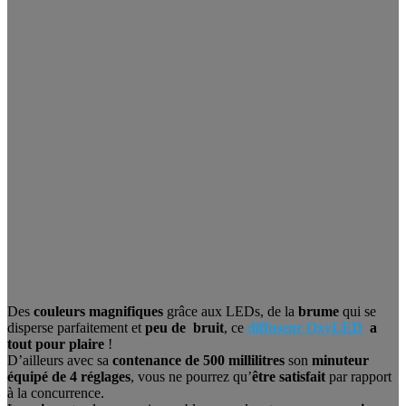
Des
couleurs magnifiques
grâce aux LEDs, de la
brume
qui se
disperse parfaitement et
peu de bruit
, ce
diffuseur OxyLED
a
tout pour plaire
!
D’ailleurs avec sa
contenance de 500 millilitres
son
minuteur
équipé de 4 réglages
, vous ne pourrez qu’
être satisfait
par rapport
à la concurrence.