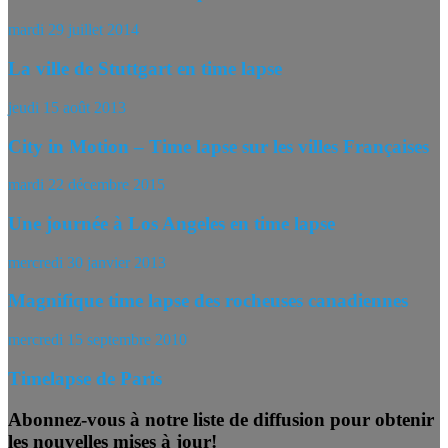
mardi 29 juillet 2014
La ville de Stuttgart en time lapse
jeudi 15 août 2013
City in Motion – Time lapse sur les villes Françaises
mardi 22 décembre 2015
Une journée à Los Angeles en time lapse
mercredi 30 janvier 2013
Magnifique time lapse des rocheuses canadiennes
mercredi 15 septembre 2010
Timelapse de Paris
Abonnez-vous à notre liste de diffusion pour obtenir
les nouvelles mises à jour!