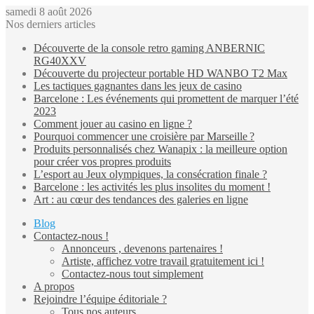
samedi 8 août 2026
Nos derniers articles
Découverte de la console retro gaming ANBERNIC
RG40XXV
Découverte du projecteur portable HD WANBO T2 Max
Les tactiques gagnantes dans les jeux de casino
Barcelone : Les événements qui promettent de marquer l’été
2023
Comment jouer au casino en ligne ?
Pourquoi commencer une croisière par Marseille ?
Produits personnalisés chez Wanapix : la meilleure option
pour créer vos propres produits
L’esport au Jeux olympiques, la consécration finale ?
Barcelone : les activités les plus insolites du moment !
Art : au cœur des tendances des galeries en ligne
Blog
Contactez-nous !
Annonceurs , devenons partenaires !
Artiste, affichez votre travail gratuitement ici !
Contactez-nous tout simplement
A propos
Rejoindre l’équipe éditoriale ?
Tous nos auteurs