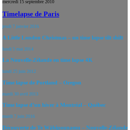
mercredi 15 septembre 2010
Timelapse de Paris
jeudi 7 janvier 2016
A Little London Christmas – un time lapse tilt shift
lundi 5 mai 2014
La Nouvelle-Zélande en time lapse 4K
lundi 25 juin 2012
Time lapse de Portland – Oregon
mardi 30 avril 2013
Time lapse d’un hiver à Montréal – Québec
mardi 7 juin 2016
Découverte de Te Wāhipounamu – Nouvelle-Zélande