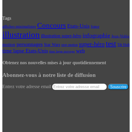
Tags
Concours
Etats-Unis
affiches minimalistes
france
illustration
infographie
illustration super-héro
Jeux-Vidéo
test
super-héro
personnages
motion
Star Wars
Tilt Shift
stop motion
time lapse Etats-Unis
web
time lapse norvege
Obtenez nos nouvelles mises à jour quotidiennement
Abonnez-vous à notre liste de diffusion
Entrez votre adresse email