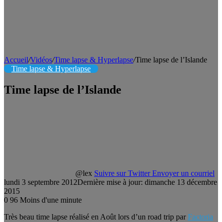
Accueil
/
Vidéos
/
Time lapse & Hyperlapse
/
Time lapse de l’Islande
Time lapse & Hyperlapse
Time lapse de l’Islande
@lex
Suivre sur Twitter
Envoyer un courriel
lundi 3 septembre 2012
Dernière mise à jour: dimanche 13 décembre
2015
0
96
Moins d'une minute
Très beau time lapse réalisé en Août lors d’un road trip par
Factoria