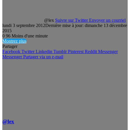
@lex
Suivre sur Twitter
Envoyer un courriel
lundi 3 septembre 2012
Dernière mise à jour: dimanche 13 décembre
2015
0
96
Moins d'une minute
Montrez plus
Partager
Facebook
Twitter
Linkedin
Tumblr
Pinterest
Reddit
Messenger
Messenger
Partager via un e-mail
@lex