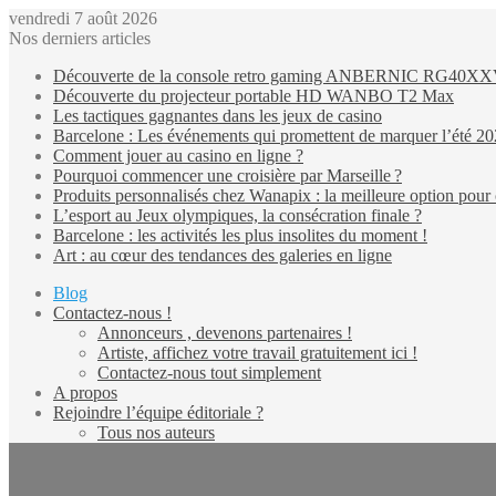
vendredi 7 août 2026
Nos derniers articles
Découverte de la console retro gaming ANBERNIC RG40X
Découverte du projecteur portable HD WANBO T2 Max
Les tactiques gagnantes dans les jeux de casino
Barcelone : Les événements qui promettent de marquer l’été 2
Comment jouer au casino en ligne ?
Pourquoi commencer une croisière par Marseille ?
Produits personnalisés chez Wanapix : la meilleure option pour 
L’esport au Jeux olympiques, la consécration finale ?
Barcelone : les activités les plus insolites du moment !
Art : au cœur des tendances des galeries en ligne
Blog
Contactez-nous !
Annonceurs , devenons partenaires !
Artiste, affichez votre travail gratuitement ici !
Contactez-nous tout simplement
A propos
Rejoindre l’équipe éditoriale ?
Tous nos auteurs