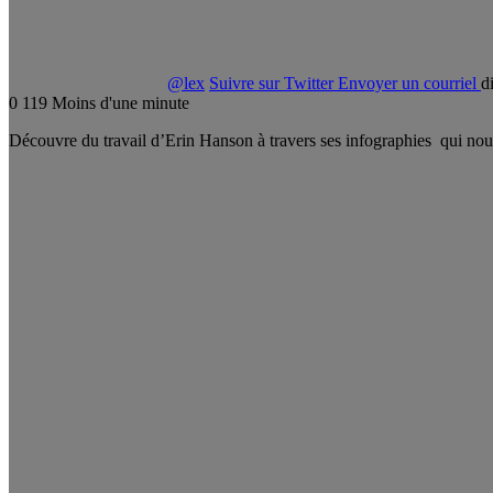
@lex
Suivre sur Twitter
Envoyer un courriel
d
0
119
Moins d'une minute
Découvre du travail d’Erin Hanson à travers ses infographies qui nou