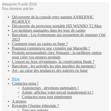
dimanche 9 août 2026
Nos derniers articles
Découverte de la console retro gaming ANBERNIC
RG40XXV
Découverte du projecteur portable HD WANBO T2 Max
Les tactiques gagnantes dans les jeux de casino
Barcelone : Les événements qui promettent de marquer l’été
2023
Comment jouer au casino en ligne ?
Pourquoi commencer une croisière par Marseille ?
Produits personnalisés chez Wanapix : la meilleure option
pour créer vos propres produits
L’esport au Jeux olympiques, la consécration finale ?
Barcelone : les activités les plus insolites du moment !
Art : au cœur des tendances des galeries en ligne
Blog
Contactez-nous !
Annonceurs , devenons partenaires !
Artiste, affichez votre travail gratuitement ici !
Contactez-nous tout simplement
A propos
Rejoindre l’équipe éditoriale ?
Tous nos auteurs