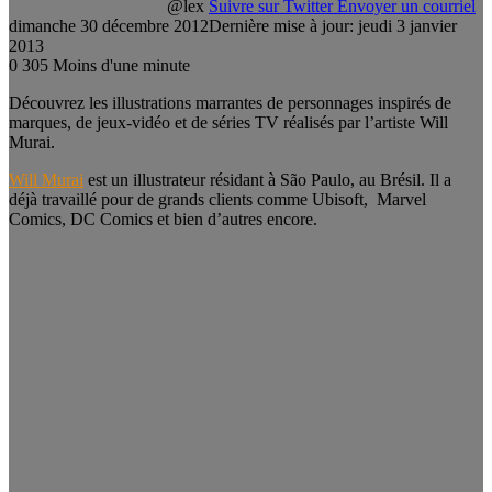
@lex
Suivre sur Twitter
Envoyer un courriel
dimanche 30 décembre 2012
Dernière mise à jour: jeudi 3 janvier
2013
0
305
Moins d'une minute
Découvrez les illustrations marrantes de personnages inspirés de
marques, de jeux-vidéo et de séries TV réalisés par l’artiste Will
Murai.
Will Murai
est un illustrateur résidant à São Paulo, au Brésil. Il a
déjà travaillé pour de grands clients comme Ubisoft, Marvel
Comics, DC Comics et bien d’autres encore.