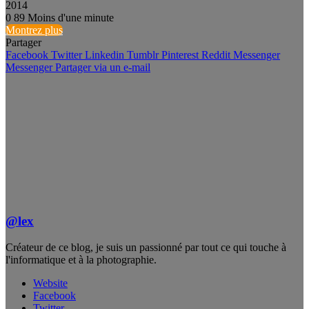
2014
0
89
Moins d'une minute
Montrez plus
Partager
Facebook
Twitter
Linkedin
Tumblr
Pinterest
Reddit
Messenger
Messenger
Partager via un e-mail
@lex
Créateur de ce blog, je suis un passionné par tout ce qui touche à
l'informatique et à la photographie.
Website
Facebook
Twitter