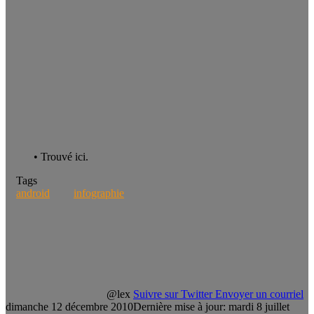
• Trouvé ici.
Tags
android
infographie
@lex
Suivre sur Twitter
Envoyer un courriel
dimanche 12 décembre 2010
Dernière mise à jour: mardi 8 juillet