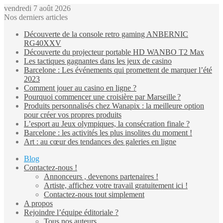
vendredi 7 août 2026
Nos derniers articles
Découverte de la console retro gaming ANBERNIC
RG40XXV
Découverte du projecteur portable HD WANBO T2 Max
Les tactiques gagnantes dans les jeux de casino
Barcelone : Les événements qui promettent de marquer l’été
2023
Comment jouer au casino en ligne ?
Pourquoi commencer une croisière par Marseille ?
Produits personnalisés chez Wanapix : la meilleure option
pour créer vos propres produits
L’esport au Jeux olympiques, la consécration finale ?
Barcelone : les activités les plus insolites du moment !
Art : au cœur des tendances des galeries en ligne
Blog
Contactez-nous !
Annonceurs , devenons partenaires !
Artiste, affichez votre travail gratuitement ici !
Contactez-nous tout simplement
A propos
Rejoindre l’équipe éditoriale ?
Tous nos auteurs