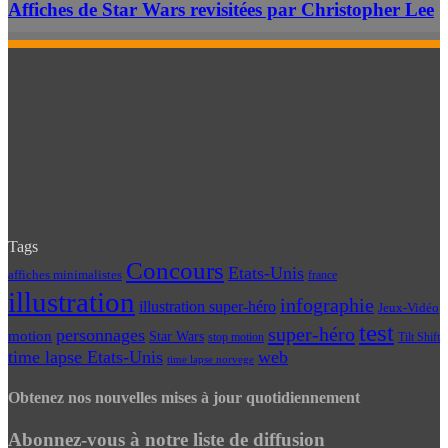
Affiches de Star Wars revisitées par Christopher Lee
Tags
Concours
Etats-Unis
affiches minimalistes
france
illustration
infographie
illustration super-héro
Jeux-Vidéo
test
super-héro
personnages
motion
Star Wars
Tilt Shift
stop motion
time lapse Etats-Unis
web
time lapse norvege
Obtenez nos nouvelles mises à jour quotidiennement
Abonnez-vous à notre liste de diffusion