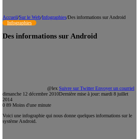
Accueil
/
Sur le Web
/
Infographies
/
Des informations sur Android
Infographies
Des informations sur Android
@lex
Suivre sur Twitter
Envoyer un courriel
dimanche 12 décembre 2010
Dernière mise à jour: mardi 8 juillet
2014
0
89
Moins d'une minute
Voici une infographie qui nous donne quelques informations sur le
système Android.