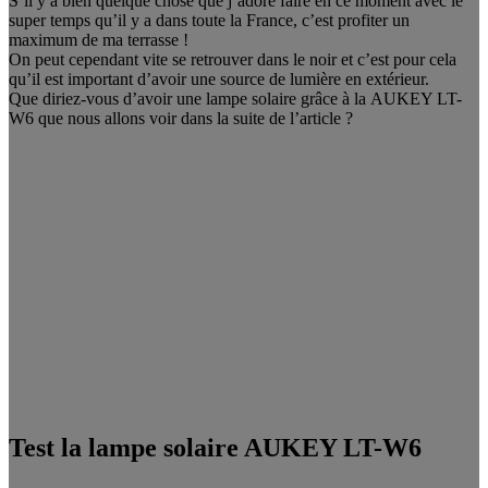
S’il y a bien quelque chose que j’adore faire en ce moment avec le
super temps qu’il y a dans toute la France, c’est profiter un
maximum de ma terrasse !
On peut cependant vite se retrouver dans le noir et c’est pour cela
qu’il est important d’avoir une source de lumière en extérieur.
Que diriez-vous d’avoir une lampe solaire grâce à la AUKEY LT-
W6 que nous allons voir dans la suite de l’article ?
Test la lampe solaire AUKEY LT-W6