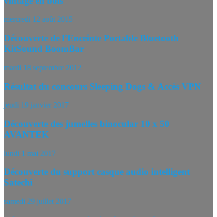
vintage en bois
mercredi 12 août 2015
Découverte de l’Enceinte Portable Bluetooth
KitSound BoomBar
mardi 18 septembre 2012
Résultat du concours Sleeping Dogs & Accès VPN
jeudi 19 janvier 2017
Découverte des jumelles binocular 10 x 50
AVANTEK
lundi 1 mai 2017
Découverte du support casque audio intelligent
Satechi
samedi 29 juillet 2017