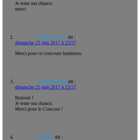
Je tente ma chance.
merci
Alberic Javot
dit :
dimanche 25 juin 2017 à 23:57
Merci pour ce concours lumineux.
JohnShepard
dit :
dimanche 25 juin 2017 à 23:57
Bonsoir !
Je tente ma chance.
Merci pour le Concour !
Boujon
dit :