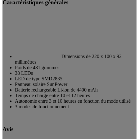
Caractéristiques générales
Dimensions de 220 x 100 x 92
millimètres
Poids de 481 grammes
38 LEDs
LED de type SMD2835
Panneau solaire SunPower
Batterie rechargeable Li-ion de 4400 mAh
Temps de charge entre 10 et 12 heures
Autonomie entre 3 et 10 heures en fonction du mode utilisé
3 modes de fonctionnement
Avis