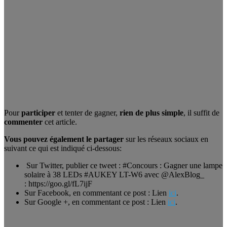
Pour
participer
et tenter de gagner,
rien de plus simple
, il suffit de
commenter
cet article.
Vous pouvez également le partager
sur les réseaux sociaux en
suivant ce qui est indiqué ci-dessous:
Sur Twitter, publier ce tweet : #Concours : Gagner une lampe
solaire à 38 LEDs #AUKEY LT-W6 avec @AlexBlog_
: https://goo.gl/fL7ijF
Sur Facebook, en commentant ce post : Lien
ici
.
Sur Google +, en commentant ce post : Lien
ici
.