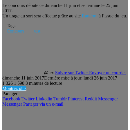
Le concours débute ce dimanche 11 juin et se termine le 25 juin
2017.
Un tirage au sort sera effectué grâce au site
Random
à l’issue du jeu.
Tags
Concours
test
@lex
Suivre sur Twitter
Envoyer un courriel
dimanche 11 juin 2017
Dernière mise à jour: lundi 26 juin 2017
1 326
1 598
3 minutes de lecture
Montrez plus
Partager
Facebook
Twitter
Linkedin
Tumblr
Pinterest
Reddit
Messenger
Messenger
Partager via un e-mail