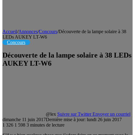
Accueil
/
Annonces
/
Concours
/
Découverte de la lampe solaire à 38
LEDs AUKEY LT-W6
Concours
Découverte de la lampe solaire à 38 LEDs
AUKEY LT-W6
@lex
Suivre sur Twitter
Envoyer un courriel
dimanche 11 juin 2017
Dernière mise à jour: lundi 26 juin 2017
1 326
1 598
3 minutes de lecture