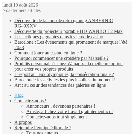
lundi 10 août 2026
Nos derniers articles
Découverte de la console retro gaming ANBERNIC
RG40XXV
Découverte du projecteur portable HD WANBO T2 Max
Les tactiques gagnantes dans les jeux de casino
Barcelone : Les événements qui promettent de marquer l’été
2023
Comment jouer au casino en ligne ?
Pourquoi commencer une croisière par Marseille ?
Produits personnalisés chez Wanapix : la meilleure option
pour créer vos propres produits
L’esport au Jeux olympiques, la consécration finale ?
Barcelone : les activités les plus insolites du moment !
Art : au cœur des tendances des galeries en ligne
Blog
Contactez-nous !
Annonceurs , devenons partenaires !
Artiste, affichez votre travail gratuitement ici !
Contactez-nous tout simplement
A propos
Rejoindre l’équipe éditoriale ?
Tous nos auteurs