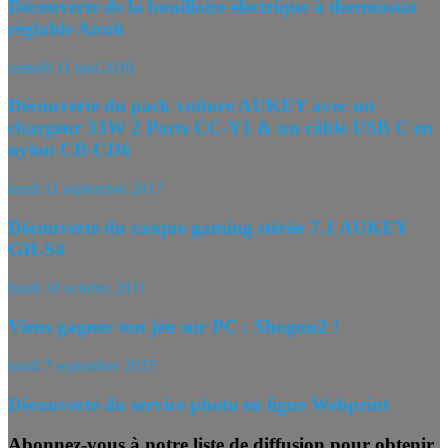
Découverte de la bouilloire électrique à thermostat
réglable Aicok
samedi 11 mai 2019
Découverte du pack voiture AUKEY avec un
chargeur 33W 2 Ports CC-Y1 & un câble USB C en
nylon CB-CD6
lundi 11 septembre 2017
Découverte du casque gaming stéréo 7.1 AUKEY
GH-S4
lundi 10 octobre 2011
Viens gagner ton jeu sur PC : Shogun2 !
lundi 7 septembre 2015
Découverte du service photo en ligne Webprint
Abonnez-vous à notre liste de diffusion pour obtenir