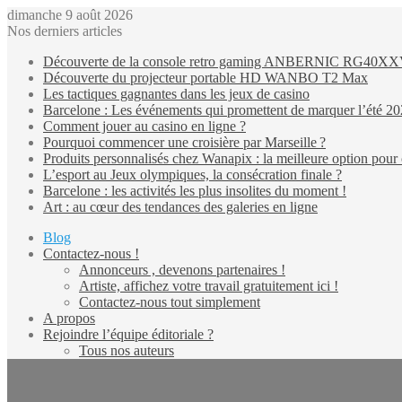
dimanche 9 août 2026
Nos derniers articles
Découverte de la console retro gaming ANBERNIC RG40X
Découverte du projecteur portable HD WANBO T2 Max
Les tactiques gagnantes dans les jeux de casino
Barcelone : Les événements qui promettent de marquer l’été 2
Comment jouer au casino en ligne ?
Pourquoi commencer une croisière par Marseille ?
Produits personnalisés chez Wanapix : la meilleure option pour 
L’esport au Jeux olympiques, la consécration finale ?
Barcelone : les activités les plus insolites du moment !
Art : au cœur des tendances des galeries en ligne
Blog
Contactez-nous !
Annonceurs , devenons partenaires !
Artiste, affichez votre travail gratuitement ici !
Contactez-nous tout simplement
A propos
Rejoindre l’équipe éditoriale ?
Tous nos auteurs