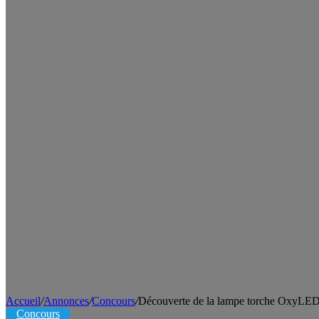
Accueil
/
Annonces
/
Concours
/
Découverte de la lampe torche OxyL
Concours