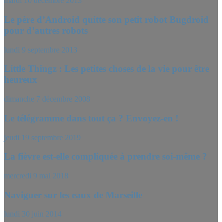
mardi 10 décembre 2013
Le père d’Android quitte son petit robot Bugdroid
pour d’autres robots
lundi 9 septembre 2013
Little Thingz : Les petites choses de la vie pour être
heureux
dimanche 7 décembre 2008
Le télégramme dans tout ça ? Envoyez-en !
jeudi 19 septembre 2019
La fièvre est-elle compliquée à prendre soi-même ?
mercredi 9 mai 2018
Naviguer sur les eaux de Marseille
lundi 30 juin 2014