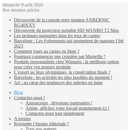
dimanche 9 août 2026
Nos derniers articles
Découverte de la console retro gaming ANBERNIC
RG40XXV
Découverte du projecteur portable HD WANBO T2 Max
Les tactiques gagnantes dans les jeux de casino
Barcelone : Les événements qui promettent de marquer l’été
2023
Comment jouer au casino en ligne ?
Pourquoi commencer une croisière par Marseille ?
Produits personnalisés chez Wanapix : la meilleure option
pour créer vos propres produits
L’esport au Jeux olympiques, la consécration finale ?
Barcelone : les activités les plus insolites du moment !
Art : au cœur des tendances des galeries en ligne
Blog
Contactez-nous !
Annonceurs , devenons partenaires !
Artiste, affichez votre travail gratuitement ici !
Contactez-nous tout simplement
A propos
Rejoindre l’équipe éditoriale ?
Tous nos auteurs