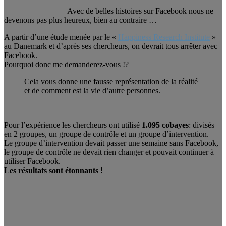
Avec de belles histoires sur Facebook nous ne
devenons pas plus heureux, bien au contraire …
A partir d’une étude menée par le «
Happiness Research Institute
»
au Danemark et d’après ses chercheurs, on devrait tous arrêter avec
Facebook.
Pourquoi donc me demanderez-vous !?
Cela vous donne une fausse représentation de la réalité
et de comment est la vie d’autre personnes.
Pour l’expérience les chercheurs ont utilisé
1.095 cobayes
: divisés
en 2 groupes, un groupe de contrôle et un groupe d’intervention.
Le groupe d’intervention devait passer une semaine sans Facebook,
le groupe de contrôle ne devait rien changer et pouvait continuer à
utiliser Facebook.
Les résultats sont étonnants !