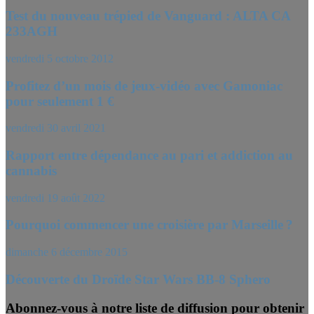
Test du nouveau trépied de Vanguard : ALTA CA
233AGH
vendredi 5 octobre 2012
Profitez d’un mois de jeux-vidéo avec Gamoniac
pour seulement 1 €
vendredi 30 avril 2021
Rapport entre dépendance au pari et addiction au
cannabis
vendredi 19 août 2022
Pourquoi commencer une croisière par Marseille ?
dimanche 6 décembre 2015
Découverte du Droïde Star Wars BB-8 Sphero
Abonnez-vous à notre liste de diffusion pour obtenir