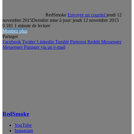
RedSmoke
Envoyer un courriel
jeudi 12
novembre 2015
Dernière mise à jour: jeudi 12 novembre 2015
0
181
1 minute de lecture
Montrez plus
Partager
Facebook
Twitter
Linkedin
Tumblr
Pinterest
Reddit
Messenger
Messenger
Partager via un e-mail
RedSmoke
YouTube
Instagram