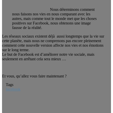
Nous déterminons comment
nous faisons nos vies en nous comparant avec les
autres, mais comme tout le monde met que les choses
positives sur Facebook, nous obtenons une image
fausse de la réalité.
Les réseaux sociaux existent déjà aussi longtemps que la vie sur
cette planète, mais nous ne comprenons pas encore pleinement
comment cette nouvelle version affecte nos vies et nos émotions
sur le long terme.
Le but de Facebook est d’améliorer notre vie sociale, mais
seulement en arrêtant cela sera mieux …
Et vous, qu’allez vous faire maintenant ?
Tags
facebook