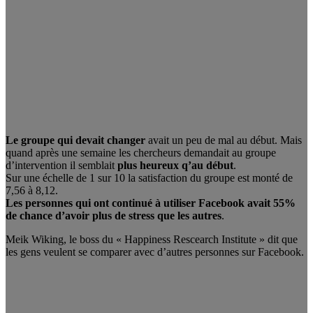
Le groupe qui devait changer
avait un peu de mal au début. Mais
quand après une semaine les chercheurs demandait au groupe
d’intervention il semblait
plus heureux q’au début
.
Sur une échelle de 1 sur 10 la satisfaction du groupe est monté de
7,56 à 8,12.
Les personnes qui ont continué à utiliser Facebook avait 55%
de chance d’avoir plus de stress que les autres
.
Meik Wiking, le boss du « Happiness Rescearch Institute » dit que
les gens veulent se comparer avec d’autres personnes sur Facebook.