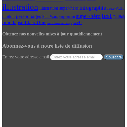
illustration
infographie
illustration super-héro
Jeux-Vidéo
test
super-héro
personnages
motion
Star Wars
Tilt Shift
stop motion
time lapse Etats-Unis
web
time lapse norvege
Obtenez nos nouvelles mises à jour quotidiennement
Abonnez-vous à notre liste de diffusion
Entrez votre adresse email