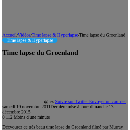
Accueil
/
Vidéos
/
Time lapse & Hyperlapse
/
Time lapse du Groenland
Time lapse & Hyperlapse
Time lapse du Groenland
@lex
Suivre sur Twitter
Envoyer un courriel
samedi 19 novembre 2011
Dernière mise à jour: dimanche 13
décembre 2015
0
112
Moins d'une minute
Décvourez ce très beau time lapse du Groenland filmé par Murray