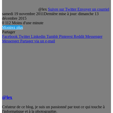
@lex
Suivre sur Twitter
Envoyer un courriel
samedi 19 novembre 2011
Dernière mise à jour: dimanche 13
décembre 2015
0
112
Moins d'une minute
Montrez plus
Partager
Facebook
Twitter
Linkedin
Tumblr
Pinterest
Reddit
Messenger
Messenger
Partager via un e-mail
@lex
Créateur de ce blog, je suis un passionné par tout ce qui touche à
l'informatique et à la photographie.