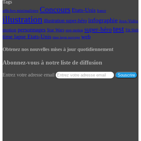
Tags
Concours
Etats-Unis
affiches minimalistes
france
illustration
infographie
illustration super-héro
Jeux-Vidéo
test
super-héro
personnages
motion
Star Wars
Tilt Shift
stop motion
time lapse Etats-Unis
web
time lapse norvege
Obtenez nos nouvelles mises à jour quotidiennement
Abonnez-vous à notre liste de diffusion
Entrez votre adresse email