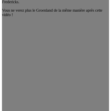
Fredericks.
Vous ne verez plus le Groenland de la même manière après cette
vidéo !