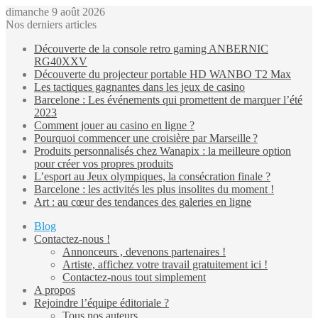
dimanche 9 août 2026
Nos derniers articles
Découverte de la console retro gaming ANBERNIC
RG40XXV
Découverte du projecteur portable HD WANBO T2 Max
Les tactiques gagnantes dans les jeux de casino
Barcelone : Les événements qui promettent de marquer l’été
2023
Comment jouer au casino en ligne ?
Pourquoi commencer une croisière par Marseille ?
Produits personnalisés chez Wanapix : la meilleure option
pour créer vos propres produits
L’esport au Jeux olympiques, la consécration finale ?
Barcelone : les activités les plus insolites du moment !
Art : au cœur des tendances des galeries en ligne
Blog
Contactez-nous !
Annonceurs , devenons partenaires !
Artiste, affichez votre travail gratuitement ici !
Contactez-nous tout simplement
A propos
Rejoindre l’équipe éditoriale ?
Tous nos auteurs