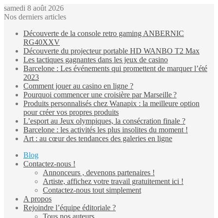
samedi 8 août 2026
Nos derniers articles
Découverte de la console retro gaming ANBERNIC
RG40XXV
Découverte du projecteur portable HD WANBO T2 Max
Les tactiques gagnantes dans les jeux de casino
Barcelone : Les événements qui promettent de marquer l’été
2023
Comment jouer au casino en ligne ?
Pourquoi commencer une croisière par Marseille ?
Produits personnalisés chez Wanapix : la meilleure option
pour créer vos propres produits
L’esport au Jeux olympiques, la consécration finale ?
Barcelone : les activités les plus insolites du moment !
Art : au cœur des tendances des galeries en ligne
Blog
Contactez-nous !
Annonceurs , devenons partenaires !
Artiste, affichez votre travail gratuitement ici !
Contactez-nous tout simplement
A propos
Rejoindre l’équipe éditoriale ?
Tous nos auteurs