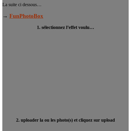
La suite ci dessous…
→
FunPhotoBox
1. sélectionnez l’effet voulu…
2. uploader la ou les photo(s) et cliquez sur upload