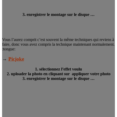
3. enregistrer le montage sur le disque …
Vous l’aurez comprit c’est souvent la même techniques qui reviens à
faire, donc vous avez compris la technique maintenant normalement.
:tongue:
→
Picjoke
1. sélectionnez l’effet voulu
2. uploader la photo en cliquant sur appliquer votre photo
3. enregistrer le montage sur le disque …