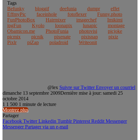
Tags
Befunky
bloggif
deefunia
dumpr
effet
EffmyPic
faceinhole
fotoflexer
Funny.photo
FunPhotoBox
Hairmixer
imagechef
Imikimi
jpgFun
Kyolo
loonapix
lunapic
montage
Obamicon.me
PhotoFunia
photovisi
picjoke
picmix
picnik
pixenate
pixisnap
pixiz
Pixlr
piZap
poladroid
Writeonit
@lex
Suivre sur Twitter
Envoyer un courriel
dimanche 13 septembre 2009
Dernière mise à jour: samedi 25
octobre 2014
1
1 500
1 minute de lecture
Montrez plus
Partager
Facebook
Twitter
Linkedin
Tumblr
Pinterest
Reddit
Messenger
Messenger
Partager via un e-mail