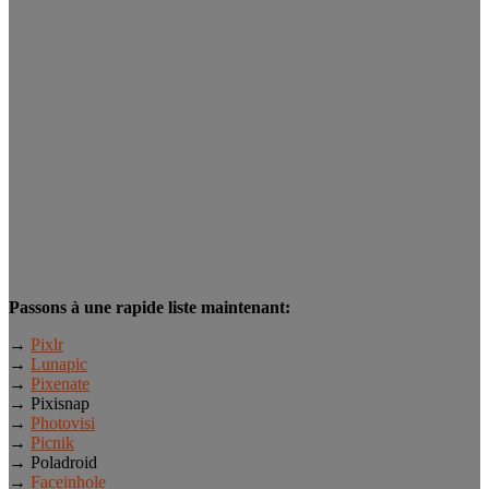
Passons à une rapide liste maintenant:
→
Pixlr
→
Lunapic
→
Pixenate
→ Pixisnap
→
Photovisi
→
Picnik
→ Poladroid
→
Faceinhole