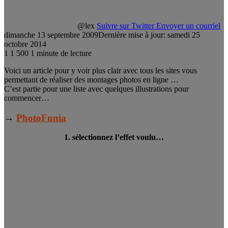
@lex
Suivre sur Twitter
Envoyer un courriel
dimanche 13 septembre 2009
Dernière mise à jour: samedi 25
octobre 2014
1
1 500
1 minute de lecture
Voici un article pour y voir plus clair avec tous les sites vous
permettant de réaliser des montages photos en ligne …
C’est partie pour une liste avec quelques illustrations pour
commencer…
→
PhotoFunia
1. sélectionnez l’effet voulu…