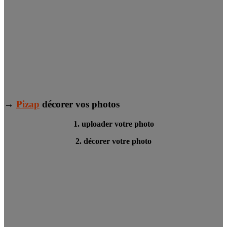
→
Pizap
décorer vos photos
1. uploader votre photo
2. décorer votre photo