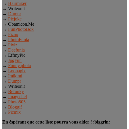
→
Hairmixer
→ Writeonit
→
Dumpr
→
Picjoke
→ Obamicon.Me
→
FunPhotoBox
→
Pizap
→
PhotoFunia
→
Pixiz
→
Deefunia
→ EffmyPic
→
JpgFun
→
Funny.photo
→
Loonapix
→
Imikimi
→
Dumpr
→ Writeonit
→
Befunky
→
Imagechef
→
Photo505
→
Bloggif
→
Picmix
En éspérant que cette liste pourra vous aider ! :biggrin: