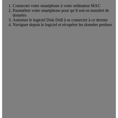
Connecter votre smartphone à votre ordinateur MAC
Paramétrer votre smartphone pour qu’il soit en transfert de
données
Autoriser le logiciel Disk Drill à se connecter à ce dernier
Naviguer depuis le logiciel et récupérer les données perdues