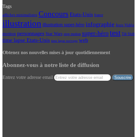
Tags
Concours
Etats-Unis
affiches minimalistes
france
illustration
infographie
illustration super-héro
Jeux-Vidéo
test
super-héro
personnages
motion
Star Wars
Tilt Shift
stop motion
time lapse Etats-Unis
web
time lapse norvege
Obtenez nos nouvelles mises à jour quotidiennement
Abonnez-vous à notre liste de diffusion
Entrez votre adresse email