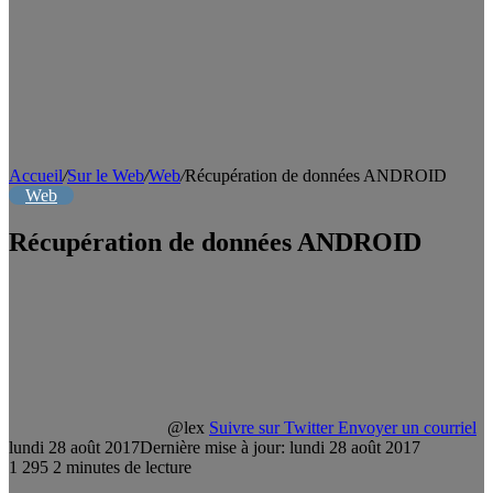
Accueil
/
Sur le Web
/
Web
/
Récupération de données ANDROID
Web
Récupération de données ANDROID
@lex
Suivre sur Twitter
Envoyer un courriel
lundi 28 août 2017
Dernière mise à jour: lundi 28 août 2017
1
295
2 minutes de lecture