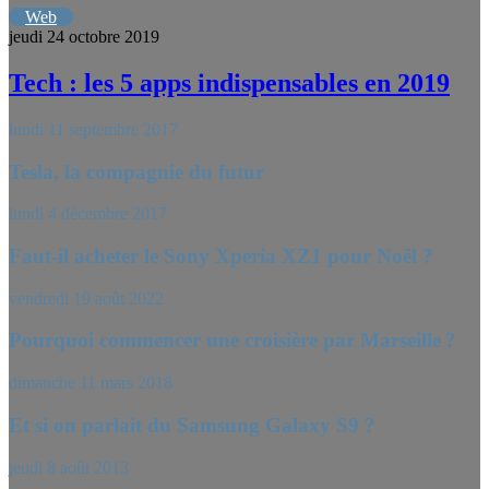
Web
jeudi 24 octobre 2019
Tech : les 5 apps indispensables en 2019
lundi 11 septembre 2017
Tesla, la compagnie du futur
lundi 4 décembre 2017
Faut-il acheter le Sony Xperia XZ1 pour Noël ?
vendredi 19 août 2022
Pourquoi commencer une croisière par Marseille ?
dimanche 11 mars 2018
Et si on parlait du Samsung Galaxy S9 ?
jeudi 8 août 2013