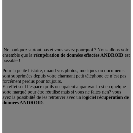
Ne paniquez surtout pas et vous savez pourquoi ? Nous allons voir
ensemble que la
récupération de données effacées ANDROID
est
possible !
Pour la petite histoire, quand vos photos, musiques ou documents
sont supprimées depuis votre charmant petit téléphone ce n’est pas
forcément perdus pour toujours.
En effet seul l’espace qu’ils occupaient auparavant est en quelque
sorte marqué pour être réutilisé mais si vous ne faites rien? vous
avez la possibilité de les retrouver avec un
logiciel récupération de
données ANDROID
.