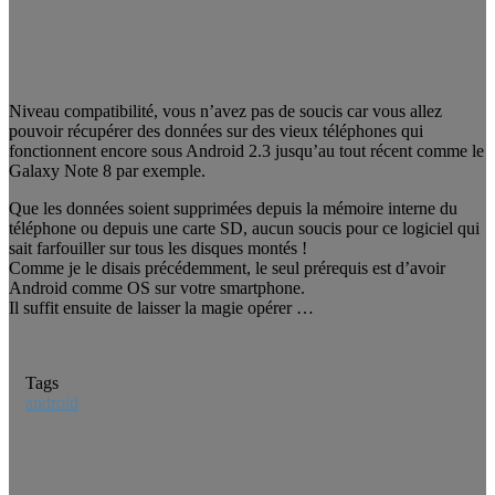
Niveau compatibilité, vous n’avez pas de soucis car vous allez
pouvoir récupérer des données sur des vieux téléphones qui
fonctionnent encore sous Android 2.3 jusqu’au tout récent comme le
Galaxy Note 8 par exemple.
Que les données soient supprimées depuis la mémoire interne du
téléphone ou depuis une carte SD, aucun soucis pour ce logiciel qui
sait farfouiller sur tous les disques montés !
Comme je le disais précédemment, le seul prérequis est d’avoir
Android comme OS sur votre smartphone.
Il suffit ensuite de laisser la magie opérer …
Tags
android