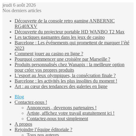
jeudi 6 août 2026
Nos derniers articles
Découverte de la console retro gaming ANBERNIC
RG40XXV
Découverte du projecteur portable HD WANBO T2 Max
Les tactiques gagnantes dans les jeux de casino
Barcelone : Les événements qui promettent de marquer l’été
2023
Comment jouer au casino en ligne ?
Pourquoi commencer une croisière par Marseille ?
Produits personnalisés chez Wanapix : la meilleure option
pour créer vos propres produits
L’esport au Jeux olympiques, la consécration finale ?
Barcelone : les activités les plus insolites du moment !
Art : au cœur des tendances des galeries en ligne
Blog
Contactez-nous !
Annonceurs , devenons partenaires !
Artiste, affichez votre travail gratuitement ici !
Contactez-nous tout simplement
A propos
Rejoindre l’équipe éditoriale ?
Tous nos auteurs