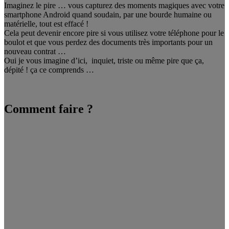
Imaginez le pire … vous capturez des moments magiques avec votre
smartphone Android quand soudain, par une bourde humaine ou
matérielle, tout est effacé !
Cela peut devenir encore pire si vous utilisez votre téléphone pour le
boulot et que vous perdez des documents très importants pour un
nouveau contrat …
Oui je vous imagine d’ici, inquiet, triste ou même pire que ça,
dépité ! ça ce comprends …
Comment faire ?