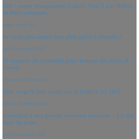
Test : coque transparente Galaxy Note 2 par Belkin
en Polycarbonate
mardi 5 juin 2012
Ne ratez plus aucun bon plan grâce à Dealabs !
jeudi 21 janvier 2010
50 moteurs de recherche pour trouver des livres &
Ebook
vendredi 17 février 2017
Tout ce qu’il faut savoir sur le Galaxy A5 2017
lundi 1 décembre 2014
Participez à une grande aventure humaine – La tête
dans les toiles
jeudi 24 octobre 2019