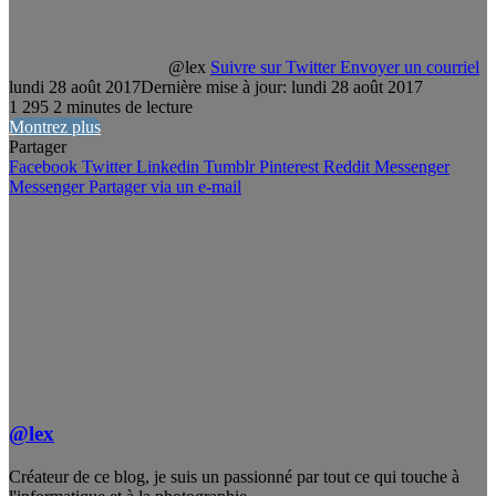
@lex
Suivre sur Twitter
Envoyer un courriel
lundi 28 août 2017
Dernière mise à jour: lundi 28 août 2017
1
295
2 minutes de lecture
Montrez plus
Partager
Facebook
Twitter
Linkedin
Tumblr
Pinterest
Reddit
Messenger
Messenger
Partager via un e-mail
@lex
Créateur de ce blog, je suis un passionné par tout ce qui touche à