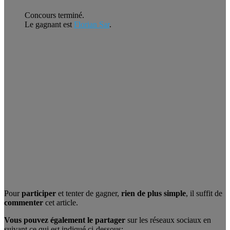
Concours terminé.
Le gagnant est
Florian Sar
.
Pour
participer
et tenter de gagner,
rien de plus simple
, il suffit de
commenter
cet article.
Vous pouvez également le partager
sur les réseaux sociaux en
suivant ce qui est indiqué ci-dessous: