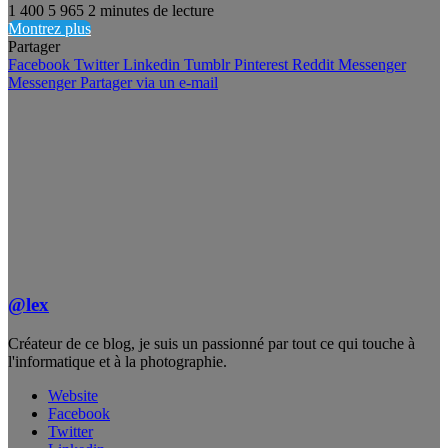
1 400
5 965
2 minutes de lecture
Montrez plus
Partager
Facebook
Twitter
Linkedin
Tumblr
Pinterest
Reddit
Messenger
Messenger
Partager via un e-mail
@lex
Créateur de ce blog, je suis un passionné par tout ce qui touche à
l'informatique et à la photographie.
Website
Facebook
Twitter