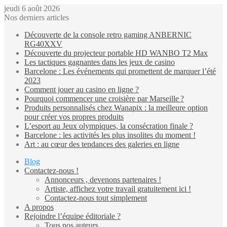
jeudi 6 août 2026
Nos derniers articles
Découverte de la console retro gaming ANBERNIC
RG40XXV
Découverte du projecteur portable HD WANBO T2 Max
Les tactiques gagnantes dans les jeux de casino
Barcelone : Les événements qui promettent de marquer l’été
2023
Comment jouer au casino en ligne ?
Pourquoi commencer une croisière par Marseille ?
Produits personnalisés chez Wanapix : la meilleure option
pour créer vos propres produits
L’esport au Jeux olympiques, la consécration finale ?
Barcelone : les activités les plus insolites du moment !
Art : au cœur des tendances des galeries en ligne
Blog
Contactez-nous !
Annonceurs , devenons partenaires !
Artiste, affichez votre travail gratuitement ici !
Contactez-nous tout simplement
A propos
Rejoindre l’équipe éditoriale ?
Tous nos auteurs