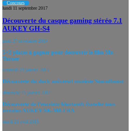
Concours
lundi 11 septembre 2017
Découverte du casque gaming stéréo 7.1
AUKEY GH-S4
jeudi 27 novembre 2014
5×2 places à gagner pour découvrir le film Mr.
Turner
vendredi 23 janvier 2015
Découverte du dock universel enceinte Soundboost
dimanche 15 janvier 2017
Découverte de l’enceinte bluetooth étanche tous
terrains AUKEY SK-M8-FRA
mardi 21 avril 2015