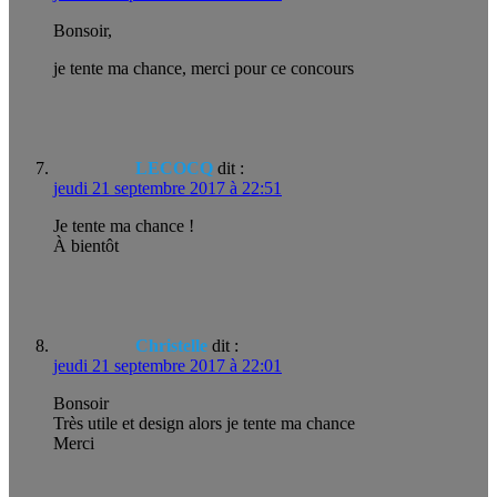
Bonsoir,
je tente ma chance, merci pour ce concours
LECOCQ
dit :
jeudi 21 septembre 2017 à 22:51
Je tente ma chance !
À bientôt
Christelle
dit :
jeudi 21 septembre 2017 à 22:01
Bonsoir
Très utile et design alors je tente ma chance
Merci