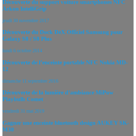
Découverte du support voiture smartphones NFC
Arkon IntelliGrip
jeudi 30 novembre 2017
Découverte du Dock DeX Officiel Samsung pour
Galaxy S8 / S8 Plus
lundi 6 octobre 2014
Découverte de l’enceinte portable NFC Nokia MD-
12
dimanche 11 septembre 2016
Découverte de la lumière d’ambiance MiPow
Playbulb Comet
vendredi 31 mai 2019
Gagner une enceinte bluetooth design AUKEY SK-
M30