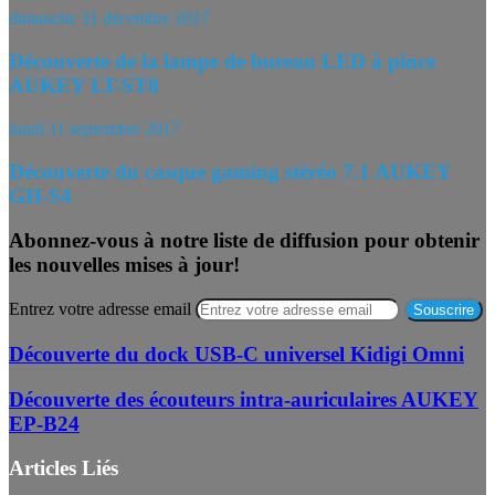
dimanche 31 décembre 2017
Découverte de la lampe de bureau LED à pince
AUKEY LT-ST8
lundi 11 septembre 2017
Découverte du casque gaming stéréo 7.1 AUKEY
GH-S4
Abonnez-vous à notre liste de diffusion pour obtenir
les nouvelles mises à jour!
Entrez votre adresse email
Découverte du dock USB-C universel Kidigi Omni
Découverte des écouteurs intra-auriculaires AUKEY
EP-B24
Articles Liés