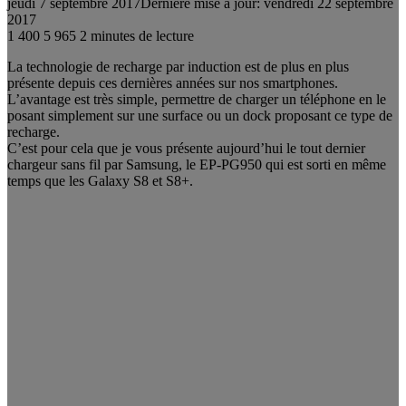
jeudi 7 septembre 2017
Dernière mise à jour: vendredi 22 septembre
2017
1 400
5 965
2 minutes de lecture
La technologie de recharge par induction est de plus en plus
présente depuis ces dernières années sur nos smartphones.
L’avantage est très simple, permettre de charger un téléphone en le
posant simplement sur une surface ou un dock proposant ce type de
recharge.
C’est pour cela que je vous présente aujourd’hui le tout dernier
chargeur sans fil par Samsung, le EP-PG950 qui est sorti en même
temps que les Galaxy S8 et S8+.