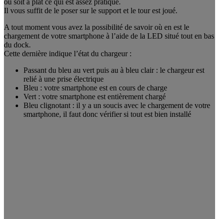
ou soit à plat ce qui est assez pratique.
Il vous suffit de le poser sur le support et le tour est joué.
A tout moment vous avez la possibilité de savoir où en est le
chargement de votre smartphone à l’aide de la LED situé tout en bas
du dock.
Cette dernière indique l’état du chargeur :
Passant du bleu au vert puis au à bleu clair : le chargeur est
relié à une prise électrique
Bleu : votre smartphone est en cours de charge
Vert : votre smartphone est entièrement chargé
Bleu clignotant : il y a un soucis avec le chargement de votre
smartphone, il faut donc vérifier si tout est bien installé