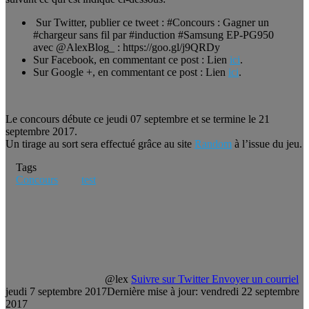
Sur Twitter, publier ce tweet : #Concours : Gagner un
#chargeur sans fil par #induction #Samsung EP-PG950
avec @AlexBlog_ : https://goo.gl/j9QRDy
Sur Facebook, en commentant ce post : Lien
ici
.
Sur Google +, en commentant ce post : Lien
ici
.
Le concours débute ce jeudi 07 septembre et se termine le 21
septembre 2017.
Un tirage au sort sera effectué grâce au site
Random
à l’issue du jeu.
Tags
Concours
test
@lex
Suivre sur Twitter
Envoyer un courriel
jeudi 7 septembre 2017
Dernière mise à jour: vendredi 22 septembre
2017