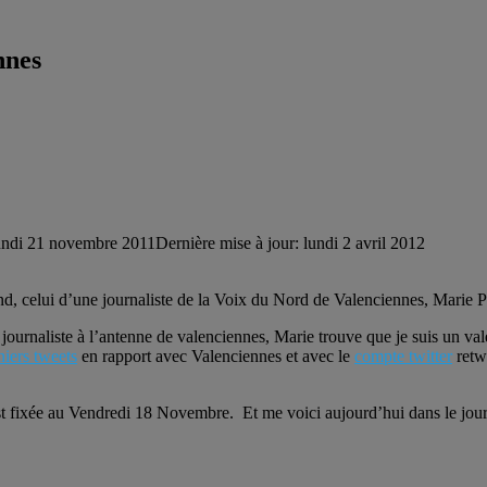
nnes
undi 21 novembre 2011
Dernière mise à jour: lundi 2 avril 2012
nd, celui d’une journaliste de la Voix du Nord de Valenciennes, Marie P
nt journaliste à l’antenne de valenciennes, Marie trouve que je suis un v
rniers tweets
en rapport avec Valenciennes et avec le
compte twitter
retwe
 est fixée au Vendredi 18 Novembre. Et me voici aujourd’hui dans le jou