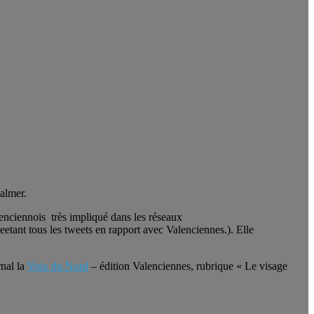
almer.
alenciennois très impliqué dans les réseaux
etant tous les tweets en rapport avec Valenciennes.). Elle
rnal la
Voix du Nord
– édition Valenciennes, rubrique « Le visage