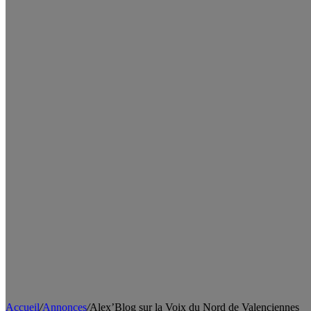
Accueil
/
Annonces
/
Alex’Blog sur la Voix du Nord de Valenciennes