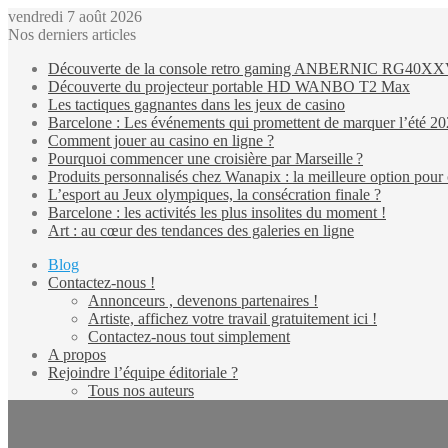
vendredi 7 août 2026
Nos derniers articles
Découverte de la console retro gaming ANBERNIC RG40X
Découverte du projecteur portable HD WANBO T2 Max
Les tactiques gagnantes dans les jeux de casino
Barcelone : Les événements qui promettent de marquer l’été 2
Comment jouer au casino en ligne ?
Pourquoi commencer une croisière par Marseille ?
Produits personnalisés chez Wanapix : la meilleure option pour 
L’esport au Jeux olympiques, la consécration finale ?
Barcelone : les activités les plus insolites du moment !
Art : au cœur des tendances des galeries en ligne
Blog
Contactez-nous !
Annonceurs , devenons partenaires !
Artiste, affichez votre travail gratuitement ici !
Contactez-nous tout simplement
A propos
Rejoindre l’équipe éditoriale ?
Tous nos auteurs