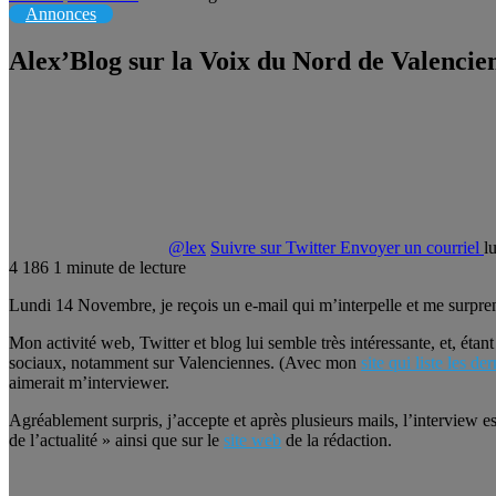
Annonces
Alex’Blog sur la Voix du Nord de Valencie
@lex
Suivre sur Twitter
Envoyer un courriel
l
4
186
1 minute de lecture
Lundi 14 Novembre, je reçois un e-mail qui m’interpelle et me surpre
Mon activité web, Twitter et blog lui semble très intéressante, et, éta
sociaux, notamment sur Valenciennes. (Avec mon
site qui liste les de
aimerait m’interviewer.
Agréablement surpris, j’accepte et après plusieurs mails, l’interview
de l’actualité » ainsi que sur le
site web
de la rédaction.