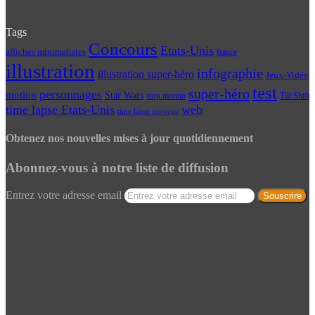
Tags
Concours
Etats-Unis
affiches minimalistes
france
illustration
infographie
illustration super-héro
Jeux-Vidéo
test
super-héro
personnages
motion
Star Wars
Tilt Shift
stop motion
time lapse Etats-Unis
web
time lapse norvege
Obtenez nos nouvelles mises à jour quotidiennement
Abonnez-vous à notre liste de diffusion
Entrez votre adresse email