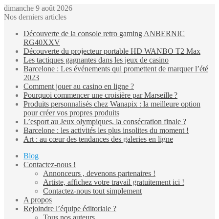
dimanche 9 août 2026
Nos derniers articles
Découverte de la console retro gaming ANBERNIC
RG40XXV
Découverte du projecteur portable HD WANBO T2 Max
Les tactiques gagnantes dans les jeux de casino
Barcelone : Les événements qui promettent de marquer l’été
2023
Comment jouer au casino en ligne ?
Pourquoi commencer une croisière par Marseille ?
Produits personnalisés chez Wanapix : la meilleure option
pour créer vos propres produits
L’esport au Jeux olympiques, la consécration finale ?
Barcelone : les activités les plus insolites du moment !
Art : au cœur des tendances des galeries en ligne
Blog
Contactez-nous !
Annonceurs , devenons partenaires !
Artiste, affichez votre travail gratuitement ici !
Contactez-nous tout simplement
A propos
Rejoindre l’équipe éditoriale ?
Tous nos auteurs