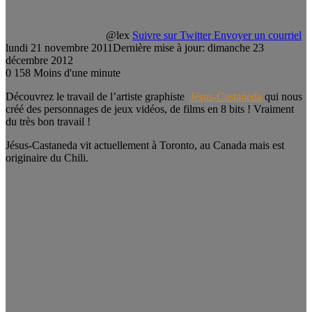
@lex
Suivre sur Twitter
Envoyer un courriel
lundi 21 novembre 2011
Dernière mise à jour: dimanche 23
décembre 2012
0
158
Moins d'une minute
Découvrez le travail de l’artiste graphiste
Jésus-Castaneda
qui nous
créé des personnages de jeux vidéos, de films en 8 bits ! Vraiment
du très bon travail !
Jésus-Castaneda vit actuellement à Toronto, au Canada mais est
originaire du Chili.