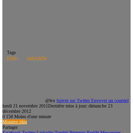
Tags
8 bits
super-héro
@lex
Suivre sur Twitter
Envoyer un courriel
lundi 21 novembre 2011
Dernière mise à jour: dimanche 23
décembre 2012
0
158
Moins d'une minute
Montrez plus
Partager
Facebook
Twitter
Linkedin
Tumblr
Pinterest
Reddit
Messenger