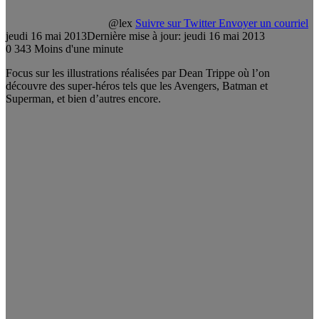
@lex
Suivre sur Twitter
Envoyer un courriel
jeudi 16 mai 2013
Dernière mise à jour: jeudi 16 mai 2013
0
343
Moins d'une minute
Focus sur les illustrations réalisées par Dean Trippe où l’on
découvre des super-héros tels que les Avengers, Batman et
Superman, et bien d’autres encore.