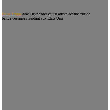
Dean Trippe
alias Dryponder est un artiste dessinateur de
bande dessinées résidant aux Etats-Unis.