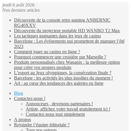
jeudi 6 août 2026
Nos derniers articles
Découverte de la console retro gaming ANBERNIC
RG40XXV
Découverte du projecteur portable HD WANBO T2 Max
Les tactiques gagnantes dans les jeux de casino
Barcelone : Les événements qui promettent de marquer l’été
2023
Comment jouer au casino en ligne ?
Pourquoi commencer une croisière par Marseille ?
Produits personnalisés chez Wanapix : la meilleure option
pour créer vos propres produits
L’esport au Jeux olympiques, la consécration finale ?
Barcelone : les activités les plus insolites du moment !
Art : au cœur des tendances des galeries en ligne
Blog
Contactez-nous !
Annonceurs , devenons partenaires !
Artiste, affichez votre travail gratuitement ici !
Contactez-nous tout simplement
A propos
Rejoindre l’équipe éditoriale ?
Tous nos auteurs