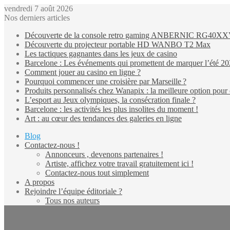
vendredi 7 août 2026
Nos derniers articles
Découverte de la console retro gaming ANBERNIC RG40X
Découverte du projecteur portable HD WANBO T2 Max
Les tactiques gagnantes dans les jeux de casino
Barcelone : Les événements qui promettent de marquer l’été 2
Comment jouer au casino en ligne ?
Pourquoi commencer une croisière par Marseille ?
Produits personnalisés chez Wanapix : la meilleure option pour 
L’esport au Jeux olympiques, la consécration finale ?
Barcelone : les activités les plus insolites du moment !
Art : au cœur des tendances des galeries en ligne
Blog
Contactez-nous !
Annonceurs , devenons partenaires !
Artiste, affichez votre travail gratuitement ici !
Contactez-nous tout simplement
A propos
Rejoindre l’équipe éditoriale ?
Tous nos auteurs