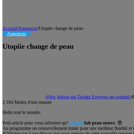
Accueil
/
Annonces
/
Utopiie change de peau
Annonces
Utopiie change de peau
@lex
Suivre sur Twitter
Envoyer un courriel
d
2
184
Moins d'une minute
Hello tout le monde,
Petit article pour vous informer qu
‘
Utopiie
fait peau neuve
. 😎
Au programme un renouvellement totale pour une meilleur fluidité et 
N’hésitez pas à me dire ce que vous pensez de cette nouvelle version,les