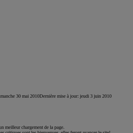
imanche 30 mai 2010
Dernière mise à jour: jeudi 3 juin 2010
un meilleur chargement de la page.
 critiques sont les bienvenues, elles feront avancer le site!