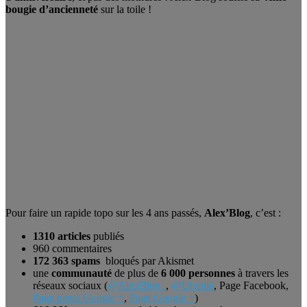
bougie d’ancienneté
sur la toile !
Pour faire un rapide topo sur les 4 ans passés,
Alex’Blog
, c’est :
1310 articles
publiés
960 commentaires
172 363 spams
bloqués par Akismet
une
communauté
de plus de
6 000 personnes
à travers les
réseaux sociaux (
@AlexBlog_
,
@Utopiie
, Page Facebook,
Page perso Google +
,
Page Google +
)