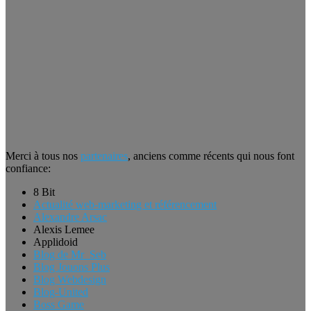
Merci à tous nos
partenaires
, anciens comme récents qui nous font
confiance:
8 Bit
Actualité web-marketing et référencement
Alexandre Arsac
Alexis Lemee
Applidoid
Blog de Mr_Seb
Blog Jouons Plus
Blog Webdesign
Blog-United
Boss Game