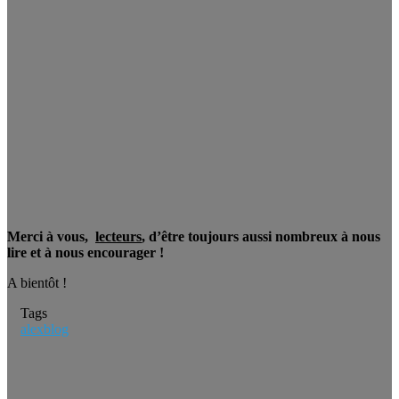
Merci à vous,
lecteurs
, d’être toujours aussi nombreux à nous
lire et à nous encourager !
A bientôt !
Tags
alexblog