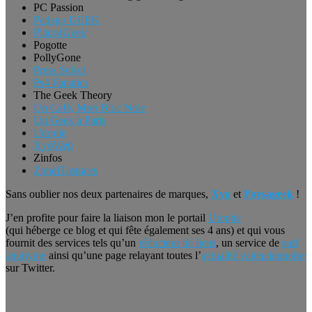
PC Passion
Pedago GEEK
Place4Geek
Pogotte
PollyGone
Press Select
Ps4 Fanatics
The Geek Theory
Un Café, Mon Bloc Note
Un Geek à Paris
Utopiie
XyoWeb
Zinfos
ZoneITastuces
Sans oublier nos deux partenaires de marques,
Xyo
et
Paysageek
!
J’en profite pour faire la liaison mon le portail
Utopiie
(qui héberge ce blog et qui fête également ses 4 ans) et qui vous
fournit des services tels qu’un
réducteur de liens
, un service de
surf
anonyme
ainsi qu’une page relayant toutes l’
actualité valenciennoise
sur Twitter.