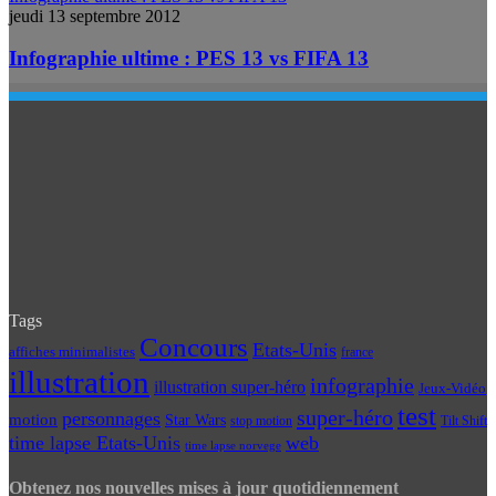
jeudi 13 septembre 2012
Infographie ultime : PES 13 vs FIFA 13
Tags
Concours
Etats-Unis
affiches minimalistes
france
illustration
infographie
illustration super-héro
Jeux-Vidéo
test
super-héro
personnages
motion
Star Wars
Tilt Shift
stop motion
time lapse Etats-Unis
web
time lapse norvege
Obtenez nos nouvelles mises à jour quotidiennement