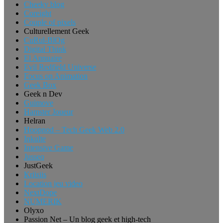
Cheeky blog
Coreight
Couple of pixels
Culturellement Geek
CuRul-BlOg
Digital Think
El Annuaire
Evil Redfield Universe
Focus on Animation
Geek Box
Geek n Dev
Guimove
Hamster Joueur
Helran
Hoopnod – Tech Geek Web 2.0
Inkulte
Intensive Game
Jusseo
JustGeek
Kriisiis
Location jeu video
NextDope
NUMERIK
Olyxo
Passion Net – Un blog geek et high-tech