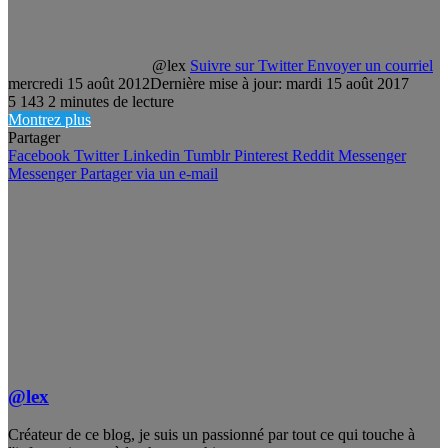
@lex
Suivre sur Twitter
Envoyer un courriel
mercredi 15 août 2012
Dernière mise à jour: mardi 15 août 2017
5
143
2 minutes de lecture
Montrez plus
Partager
Facebook
Twitter
Linkedin
Tumblr
Pinterest
Reddit
Messenger
Messenger
Partager via un e-mail
@lex
Créateur de ce blog, je suis un passionné par tout ce qui touche à