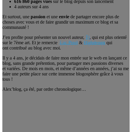
616 860 pages vues
sur le blog depuis son lancement
4 auteurs sur 4 ans
Et surtout, une
passion
et une
envie
de partager encore plus de
choses avec vous et de faire grandir un maximum ce blog et sa
communauté !
J’en profite pour présenter un nouvel auteur,
Tj
, qui est plus orienté
sur le 7ème art. Et je remercie
Luc.Pixel
&
Highdesign
qui
ont contribué au blog avec moi.
Il y a 4 ans, je décidais de faire mon entrée sur le web en lançant ce
blog, sans grande prétention, pour partager mes passions diverses
et variées. De mois en mois, et même d’années en années, j’ai su me
faire une petite place sur cette immense blogosphère grâce à vous
tous !
Alex’blog, ça été, par ordre chronologique…