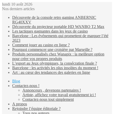
lundi 10 août 2026
Nos derniers articles
Découverte de la console retro gaming ANBERNIC
RG40XXV
Découverte du projecteur portable HD WANBO T2 Max
Les tactiques gagnantes dans les jeux de casino
Barcelone : Les événements qui promettent de marquer l’été
2023
Comment jouer au casino en ligne ?
Pourquoi commencer une croisière par Marseille ?
Produits personnalisés chez Wanapix : la meilleure option
pour créer vos propres produits
L’esport au Jeux olympiques, la consécration finale ?
Barcelone : les activités les plus insolites du moment !
Art : au cœur des tendances des galeries en ligne
Blog
Contactez-nous !
Annonceurs , devenons partenaires !
Artiste, affichez votre travail gratuitement ici !
Contactez-nous tout simplement
A propos
Rejoindre l’équipe éditoriale ?
Tous nos auteurs