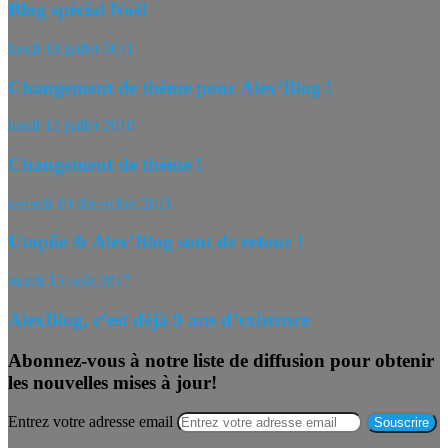
Blog spécial Noël
lundi 18 juillet 2011
Changement de thème pour Alex’Blog !
lundi 12 juillet 2010
Changement de thème !
samedi 10 décembre 2011
Utopiie & Alex’Blog sont de retour !
mardi 15 août 2017
AlexBlog, c’est déjà 9 ans d’existence
Abonnez-vous à notre liste de diffusion pour obtenir
les nouvelles mises à jour!
Entrez votre adresse email